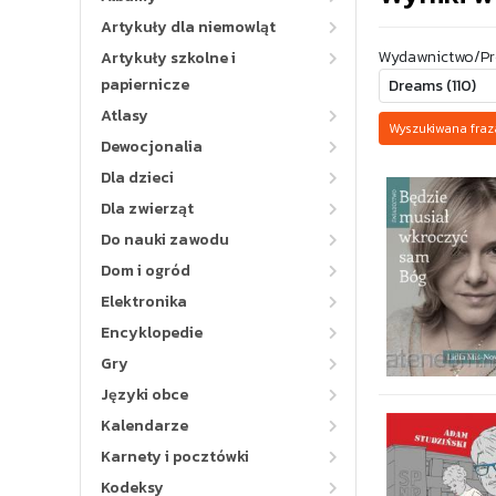
Artykuły dla niemowląt
Wydawnictwo/Pr
Artykuły szkolne i
papiernicze
Atlasy
Wyszukiwana fra
Dewocjonalia
Dla dzieci
Dla zwierząt
Do nauki zawodu
Dom i ogród
Elektronika
Encyklopedie
Gry
Języki obce
Kalendarze
Karnety i pocztówki
Kodeksy