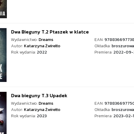
Dwa Bieguny T.2 Ptaszek w klatce
Wydawnictwo:
Dreams
EAN:
97883669773
Autor:
Katarzyna Żwirełło
Okładka:
broszurowa
Rok wydania:
2022
Premiera:
2022-09-
Dwa bieguny T.3 Upadek
Wydawnictwo:
Dreams
EAN:
978836697750
Autor:
Katarzyna Żwirełło
Okładka:
broszurowa
Rok wydania:
2023
Premiera:
2023-02-