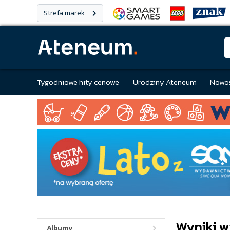
Strefa marek
Tygodniowe hity cenowe
Urodziny Ateneum
Nowoś
Wyniki w
Albumy