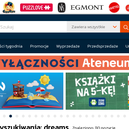
Zawiera wszystkie
ci tygodnia
Promocje
Wyprzedaże
Przedsprzedaże
U
yszukiwania: dreams
Znaleziono: 110 pozycje