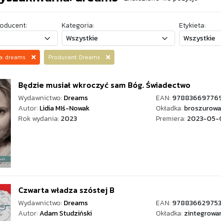
oducent:
Kategoria:
Etykieta:
za: dreams
Producent: Dreams
Będzie musiał wkroczyć sam Bóg. Świadectwo
Wydawnictwo:
Dreams
EAN:
97883669776
Autor:
Lidia MIś-Nowak
Okładka:
broszurowa
Rok wydania:
2023
Premiera:
2023-05-
Czwarta władza szóstej B
Wydawnictwo:
Dreams
EAN:
978836629753
Autor:
Adam Studziński
Okładka:
zintegrowa