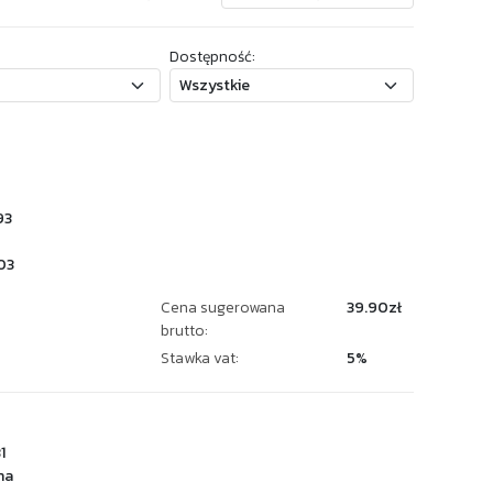
Dostępność:
93
03
Cena sugerowana
39.90zł
brutto:
Stawka vat:
5%
1
na