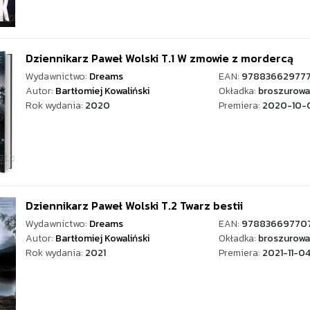
Dziennikarz Paweł Wolski T.1 W zmowie z mordercą
Wydawnictwo:
Dreams
EAN:
97883662977
Autor:
Bartłomiej Kowaliński
Okładka:
broszurowa
Rok wydania:
2020
Premiera:
2020-10-
Dziennikarz Paweł Wolski T.2 Twarz bestii
Wydawnictwo:
Dreams
EAN:
97883669770
Autor:
Bartłomiej Kowaliński
Okładka:
broszurowa
Rok wydania:
2021
Premiera:
2021-11-0