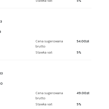
Stawka vat:
5%
3
3
Cena sugerowana
54.00zł
brutto:
Stawka vat:
5%
83
20
Cena sugerowana
49.00zł
brutto:
Stawka vat:
5%