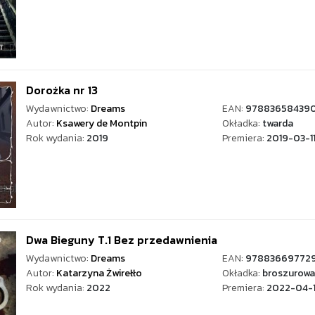
Dorożka nr 13
Wydawnictwo:
Dreams
EAN:
97883658439
Autor:
Ksawery de Montpin
Okładka:
twarda
Rok wydania:
2019
Premiera:
2019-03-1
Dwa Bieguny T.1 Bez przedawnienia
Wydawnictwo:
Dreams
EAN:
97883669772
Autor:
Katarzyna Żwirełło
Okładka:
broszurowa
Rok wydania:
2022
Premiera:
2022-04-