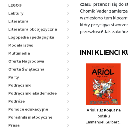
czasu, przenosi się do 
LEGO®
Chomik Vader zamierza z
Lektury
wzniesiono tam klocami
Literatura
który przyciąga stworzo
Literatura obcojęzyczna
przeszłości! Jak zakońc
Logopedia i pedagogika
Modelarstwo
INNI KLIENCI
Multimedia
Oferta Nagrodowa
Oferta Świąteczna
Party
Podręczniki
Podręczniki akademickie
Podróże
Pomoce edukacyjne
Ariol T.12 Kogut na
boisku
Poradniki metodyczne
Emmanuel Guibert...
Prasa