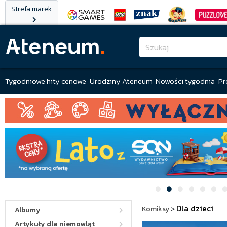
Strefa marek
Tygodniowe hity cenowe
Urodziny Ateneum
Nowości tygodnia
Pr
Dla dzieci
Komiksy
>
Albumy
Artykuły dla niemowląt