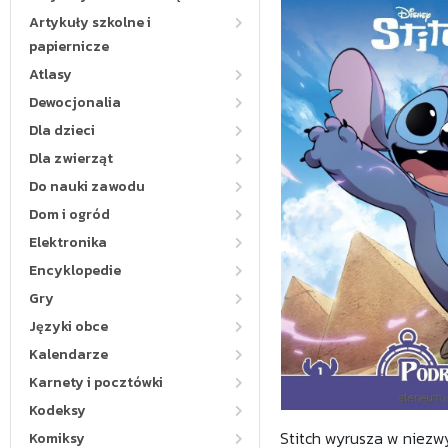
Artykuły szkolne i
papiernicze
Atlasy
Dewocjonalia
Dla dzieci
Dla zwierząt
Do nauki zawodu
Dom i ogród
Elektronika
Encyklopedie
Gry
Języki obce
Kalendarze
Karnety i pocztówki
Kodeksy
Stitch wyrusza w niezw
Komiksy