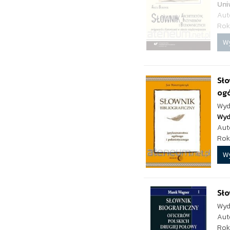
Uni
Aut
Rok
W
Sło
ogó
Wyd
Wyd
Aut
Rok
W
Sło
Wyd
Aut
Rok