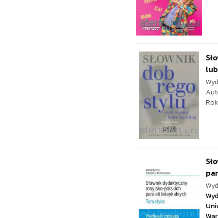
Sło
lub
Wyd
Aut
Rok
Sło
par
Wyd
Wyd
Uni
War