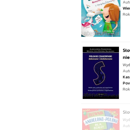
Aut
Wie
Rok
Sło
ni
Wyd
Aut
Kas
Pov
Rok
Sło
Wyd
Aut