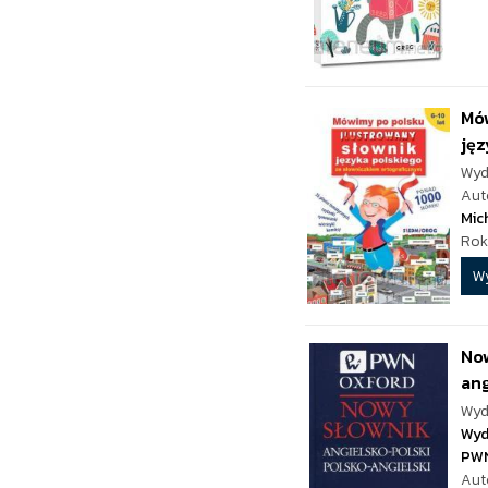
Mów
jęz
Wyd
Aut
Mic
Rok
W
Now
ang
Wyd
Wyd
PW
Aut