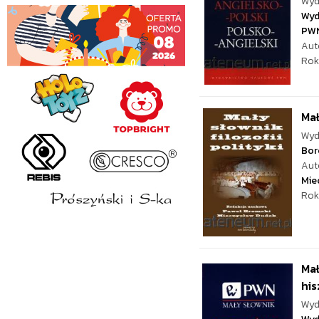
Wyd
Wyd
PW
Aut
Rok
Mał
Wyd
Bor
Aut
Mie
Rok
Mał
hi
Wyd