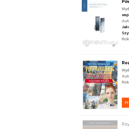
Pow
Wyd
wsp
Aut
Jak
Szy
Rok
Ro
Wyd
Aut
Rok
P
Rzy