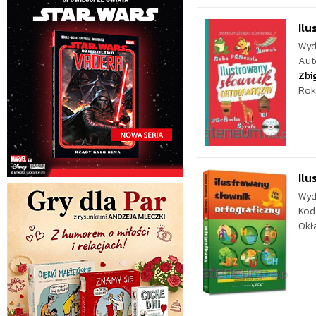
Ilu
Wyd
Aut
Zbi
Rok
Ilu
Wyd
Kod
Okł