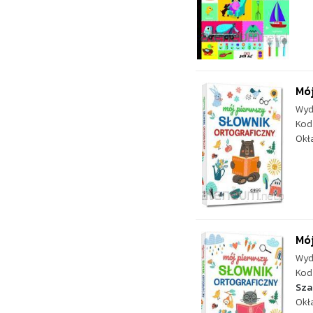
Mój
Wyd
Kod
Okł
Mój
Wyd
Kod
Sza
Okł