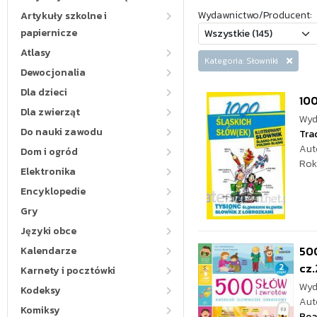
Wydawnictwo/Producent:
Artykuły szkolne i
papiernicze
Atlasy
Kategoria: Słowniki
Dewocjonalia
Dla dzieci
100
Dla zwierząt
Wyd
Do nauki zawodu
Tra
Aut
Dom i ogród
Rok
Elektronika
Encyklopedie
Gry
Języki obce
500
Kalendarze
cz.
Karnety i pocztówki
Wyd
Kodeksy
Aut
Komiksy
Bea