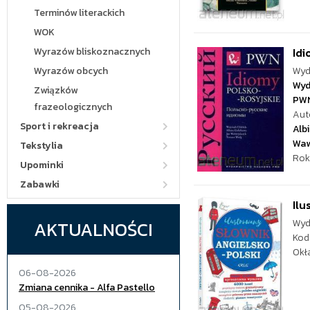
Terminów literackich
WOK
Wyrazów bliskoznacznych
Idi
Wyrazów obcych
Wyd
Wyd
Związków
PW
frazeologicznych
Aut
Sport i rekreacja
Alb
Waw
Tekstylia
Rok
Upominki
Zabawki
Ilu
AKTUALNOŚCI
Wyd
Kod
Okł
06-08-2026
Zmiana cennika - Alfa Pastello
05-08-2026