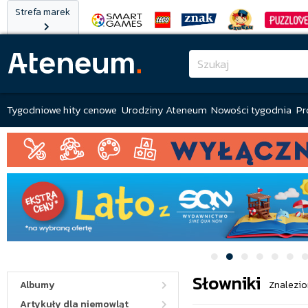
Strefa marek
Tygodniowe hity cenowe
Urodziny Ateneum
Nowości tygodnia
Pr
Słowniki
Albumy
Znalezio
Artykuły dla niemowląt