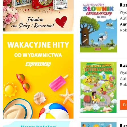
Ilu
Wyd
Aut
Agn
Rok
Ilu
Wyd
Aut
Rok
P
Ilu