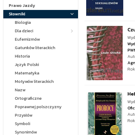
Prawo Jazdy
Słowniki
Biologia
Czu
Dla dzieci
Wyd
Eufemizmów
Wyd
Gatunków literackich
PW
Historia
Aut
Agn
Język Polski
Rok
Matematyka
Motywów literackich
Nazw
Heb
Ortograficzne
Wyd
Poprawnej polszczyzny
Ofi
Aut
Przysłów
Rok
Symboli
Synonimów