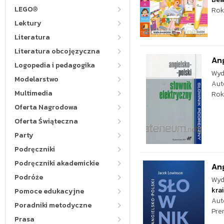
LEGO®
Rok
Lektury
Literatura
Literatura obcojęzyczna
Ang
Logopedia i pedagogika
Wyd
Modelarstwo
Aut
Multimedia
Rok
Oferta Nagrodowa
Oferta Świąteczna
Party
Podręczniki
Podręczniki akademickie
Ang
Podróże
Wyd
kra
Pomoce edukacyjne
Aut
Poradniki metodyczne
Pre
Prasa