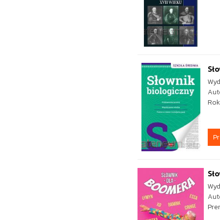
Sło
Wyd
Aut
Rok
P
Sł
Wyd
Aut
Pre