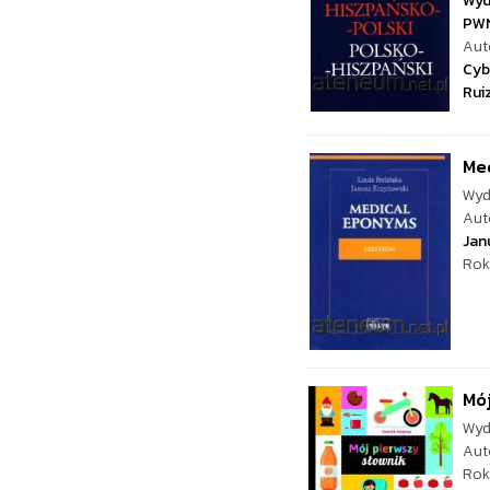
Wyd
PW
Aut
Cyb
Rui
Me
Wyd
Aut
Jan
Rok
Mój
Wyd
Aut
Rok