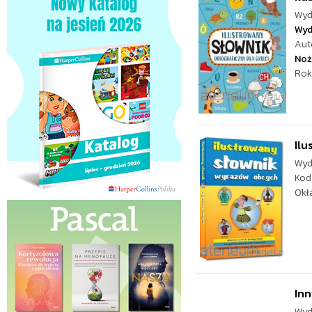
Wyd
Wyd
Aut
Noż
Rok
Ilu
Wyd
Kod
Okł
Inn
Wyd