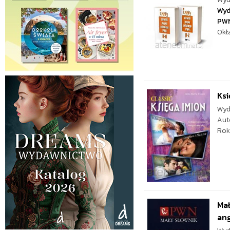
Wyd
PW
Okł
Ksi
Wyd
Aut
Rok
Mał
ang