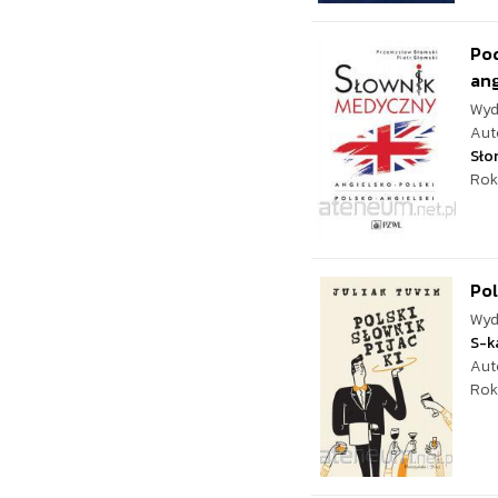
Po
ang
Wyd
Aut
Sło
Rok
Pol
Wyd
S-k
Aut
Rok