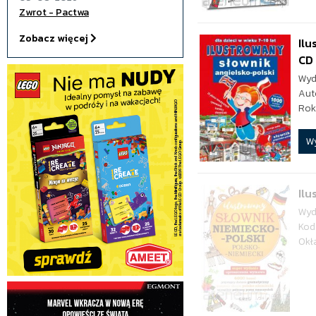
Zwrot - Pactwa
Zobacz więcej
Ilu
CD
Wyd
Aut
Rok
W
Ilu
Wyd
Kod
Okł