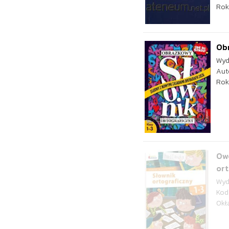
Rok
Obr
Wyd
Aut
Rok
Owo
or
Wyd
Kod
Okł