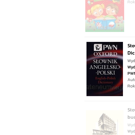
Rok
Sło
Dic
Wyd
Wyd
PW
Aut
Rok
Sło
bud
Wyd
Wyd