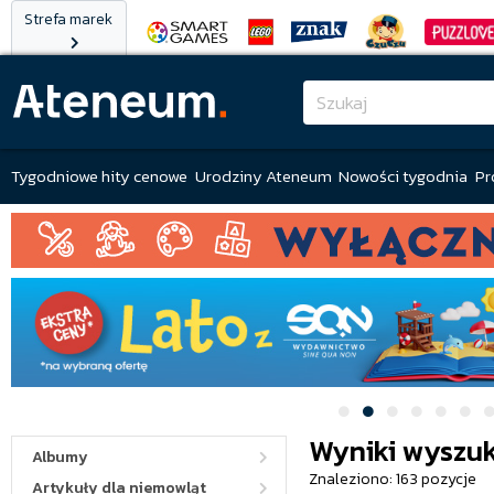
Strefa marek
Tygodniowe hity cenowe
Urodziny Ateneum
Nowości tygodnia
Pr
Wyniki wyszuk
Albumy
Znaleziono: 163 pozycje
Artykuły dla niemowląt