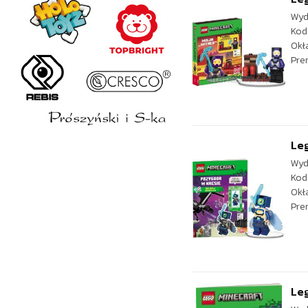
Wyd
Kod
Okł
Pre
Leg
Wyd
Kod
Okł
Pre
Le