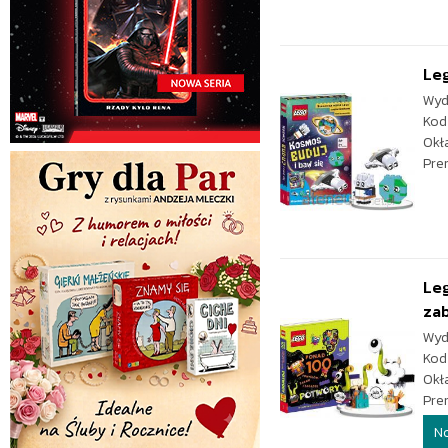
Leg
Wyd
Kod
Okł
Pre
Leg
zab
Wyd
Kod
Okł
Pre
N