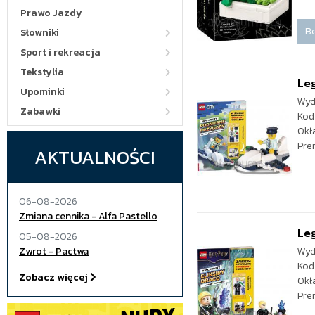
Prawo Jazdy
Be
Słowniki
Sport i rekreacja
Tekstylia
Leg
Upominki
Wyd
Zabawki
Kod
Okł
Pre
AKTUALNOŚCI
06-08-2026
Zmiana cennika - Alfa Pastello
Leg
05-08-2026
Zwrot - Pactwa
Wyd
Kod
Zobacz więcej
Okł
Pre