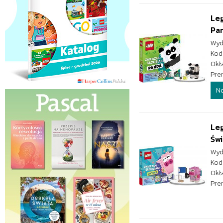
Leg
Pa
Wyd
Kod
Okł
Pre
N
Leg
Św
Wyd
Kod
Okł
Pre