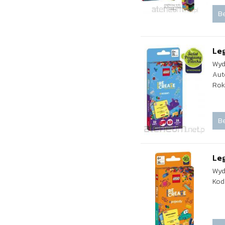
Be
Le
Wyd
Aut
Rok
Be
Leg
Wyd
Kod