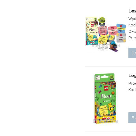
Leg
Wyd
Kod
Okł
Pre
Be
Leg
Pro
Kod
Be