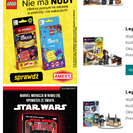
Leg
Wyd
Kod
Okł
Pre
N
Leg
Wyd
Kod
Okł
Pre