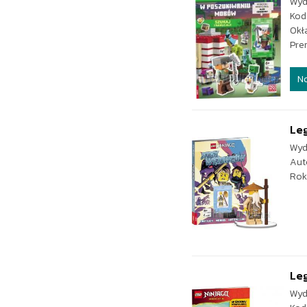
Wyd
Kod
Okł
Pre
N
Le
Wyd
Aut
Rok
Leg
Wyd