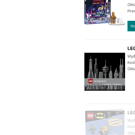
Okł
Pre
N
LEG
Wyd
Kod
Okł
LE
Wyd
Kod
Okł