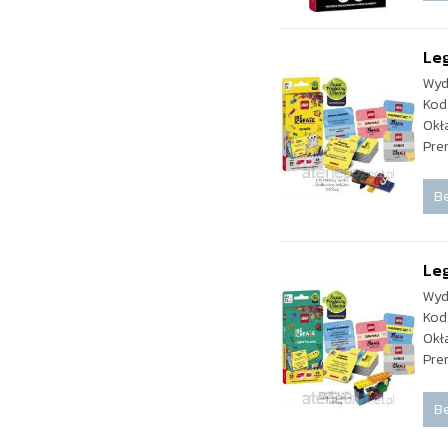
Leg
Wyd
Kod
Okł
Pre
Be
Leg
Wyd
Kod
Okł
Pre
Be