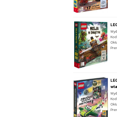
LEG
Wyd
Kod
Okł
Pre
LE
wła
Wyd
Kod
Okł
Pre