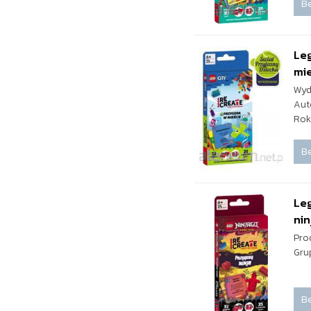
Be
Leg
mi
Wyd
Aut
Rok
Be
Le
nin
Pro
Gru
Be