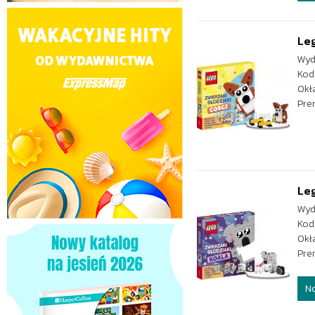
Leg
Wyd
Kod
Okł
Pre
Leg
Wyd
Kod
Okł
Pre
N