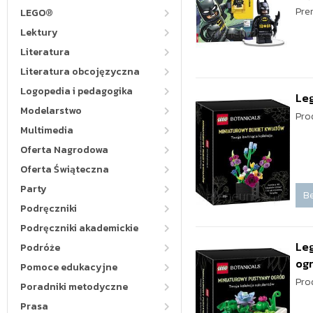
Pre
LEGO®
Lektury
Literatura
Literatura obcojęzyczna
Logopedia i pedagogika
Leg
Modelarstwo
Pro
Multimedia
Oferta Nagrodowa
Oferta Świąteczna
Party
Be
Podręczniki
Podręczniki akademickie
Leg
Podróże
og
Pomoce edukacyjne
Pro
Poradniki metodyczne
Prasa