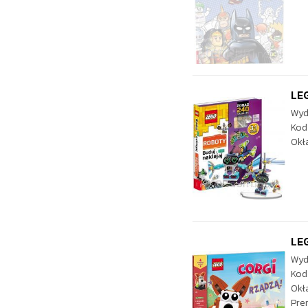
LEG
Wyd
Kod
Okł
LEG
Wyd
Kod
Okł
Pre