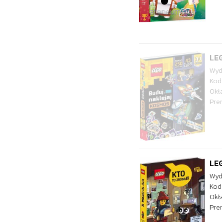
LEG
Wyd
Kod
Okł
Pre
LEG
Wyd
Kod
Okł
Pre