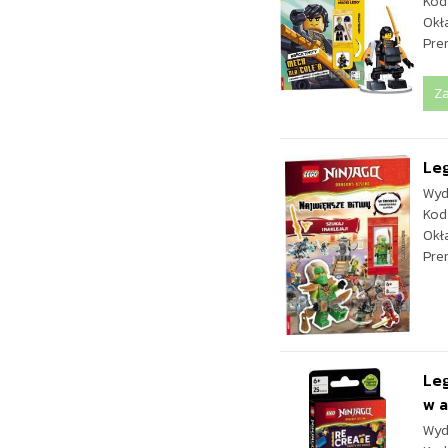
Kod
Okł
Pre
Z
Leg
Wyd
Kod
Okł
Pre
Leg
w a
Wyd