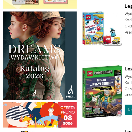
Leg
Wyd
Kod
Okł
Pre
Leg
Wyd
Kod
Okł
Pre
N
Leg