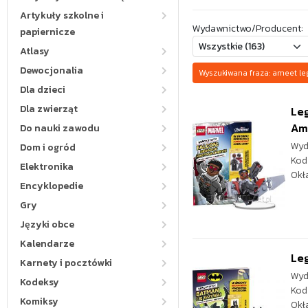
Artykuły szkolne i
Wydawnictwo/Producent:
papiernicze
Atlasy
Dewocjonalia
Wyszukiwana fraza: ameet 
Dla dzieci
Dla zwierząt
Leg
Am
Do nauki zawodu
Wyd
Dom i ogród
Kod
Elektronika
Okł
Encyklopedie
Gry
Języki obce
Kalendarze
Le
Karnety i pocztówki
Wyd
Kodeksy
Kod
Komiksy
Okł