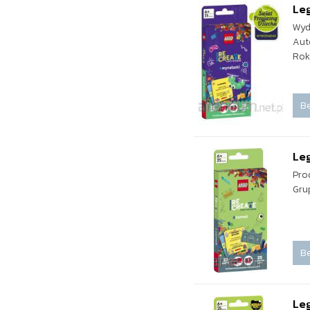
Leg
Wyd
Aut
Rok
Be
Le
Pro
Gru
Be
Leg