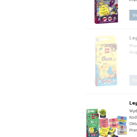
Be
Leg
Pro
Gru
Be
Leg
Wyd
Kod
Okł
Pre