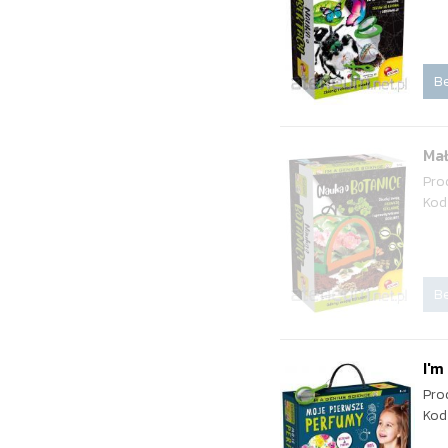
Be
Mał
Pro
Kod
Be
I'm
Pro
Kod