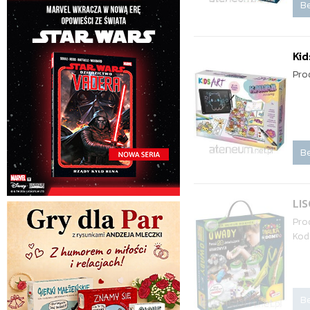
Be
Kid
Pro
Be
LI
Pro
Kod
Be