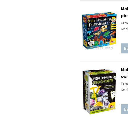
Mał
pi
Pro
Kod
Be
Mał
świ
Pro
Kod
Be