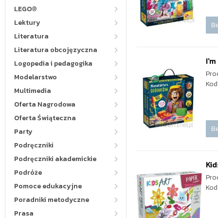
LEGO®
Lektury
Be
Literatura
Literatura obcojęzyczna
I'm
Logopedia i pedagogika
Pro
Modelarstwo
Kod
Multimedia
Oferta Nagrodowa
Oferta Świąteczna
Be
Party
Podręczniki
Podręczniki akademickie
Kid
Podróże
Pro
Pomoce edukacyjne
Kod
Poradniki metodyczne
Prasa