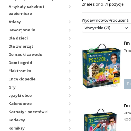
Znaleziono: 71 pozycje
Artykuły szkolne i
papiernicze
Wydawnictwo/Producent:
Atlasy
Dewocjonalia
Dla dzieci
I'm
Dla zwierząt
Pro
Do nauki zawodu
Dom i ogród
Elektronika
Encyklopedie
Be
Gry
Języki obce
Kalendarze
I'
Karnety i pocztówki
Pro
Kod
Kodeksy
Komiksy