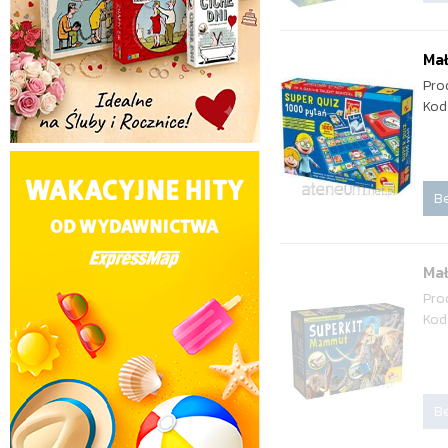
Mał
Pro
Kod
Be
Ma
Pro
Kod
Be