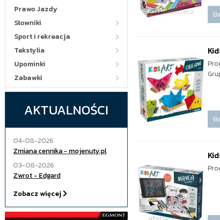
Prawo Jazdy
Be
Słowniki
Sport i rekreacja
Kid
Tekstylia
Pro
Upominki
Gru
Zabawki
AKTUALNOŚCI
Be
04-08-2026
Zmiana cennika - mojenuty.pl
Kid
03-08-2026
Pro
Zwrot - Edgard
Zobacz więcej