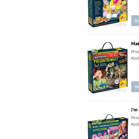
Be
Mał
Pro
Kod
Be
I'm
Pro
Kod