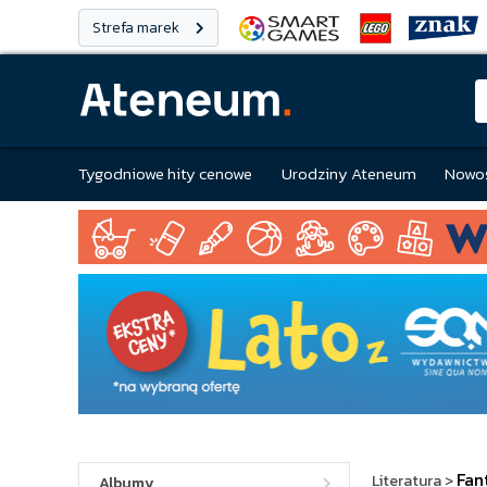
Strefa marek
Tygodniowe hity cenowe
Urodziny Ateneum
Nowoś
Fan
Literatura
>
Albumy