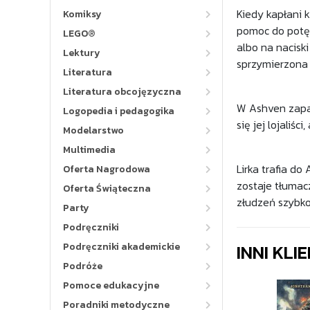
Kiedy kapłani 
Komiksy
pomoc do potęż
LEGO®
albo na naciski
Lektury
sprzymierzona z
Literatura
Literatura obcojęzyczna
W Ashven zapan
Logopedia i pedagogika
się jej lojaliś
Modelarstwo
Multimedia
Lirka trafia d
Oferta Nagrodowa
zostaje tłumac
Oferta Świąteczna
złudzeń szybko 
Party
Podręczniki
INNI KLI
Podręczniki akademickie
Podróże
Pomoce edukacyjne
Poradniki metodyczne