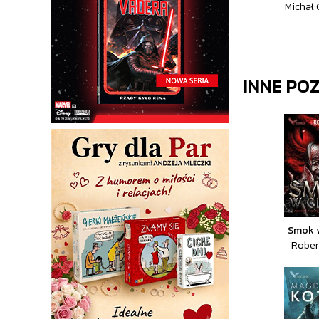
Michał
INNE PO
Smok w
Rober