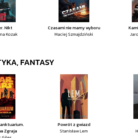
r. Nikt
Czasami nie mamy wyboru
Kami
na Kozak
Maciej Szmajdziński
Jar
YKA, FANTASY
Sanktuarium.
Powrót z gwiazd
a Zgraja
Stanisław Lem
H
 Giles