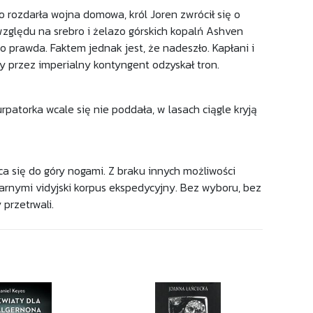
 rozdarła wojna domowa, król Joren zwrócił się o
zględu na srebro i żelazo górskich kopalń Ashven
to prawda. Faktem jednak jest, że nadeszło. Kapłani i
ny przez imperialny kontyngent odzyskał tron.
atorka wcale się nie poddała, w lasach ciągle kryją
ca się do góry nogami. Z braku innych możliwości
rnymi vidyjski korpus ekspedycyjny. Bez wyboru, bez
przetrwali.