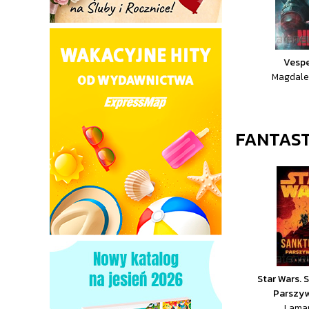
Vespe
Magdale
FANTAST
Star Wars. 
Parszyw
Lamar