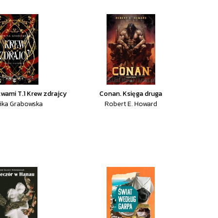
twami T.1 Krew zdrajcy
Conan. Księga druga
ika Grabowska
Robert E. Howard