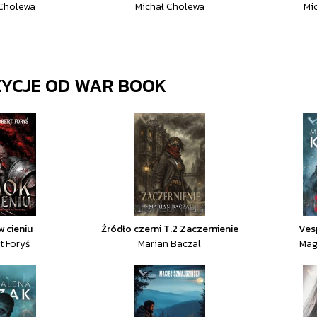
 Cholewa
Michał Cholewa
Mi
ZYCJE OD
WAR BOOK
 cieniu
Źródło czerni T.2 Zaczernienie
Ves
t Foryś
Marian Baczal
Mag