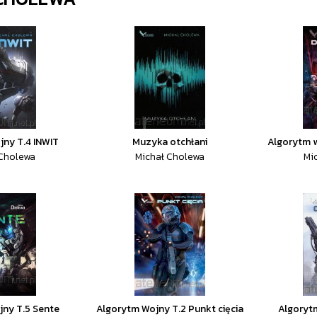
jny T.4 INWIT
Muzyka otchłani
Algorytm w
 Cholewa
Michał Cholewa
Mi
jny T.5 Sente
Algorytm Wojny T.2 Punkt cięcia
Algorytm