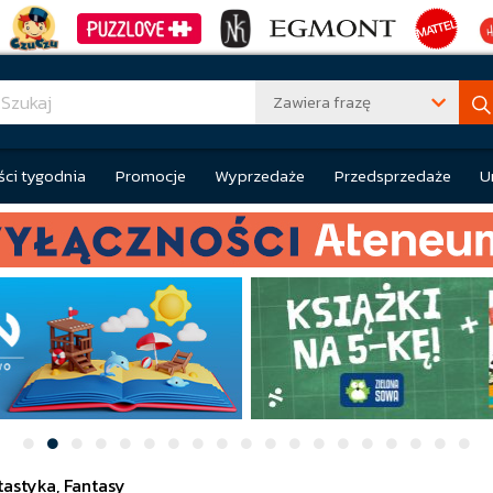
Zawiera frazę
ci tygodnia
Promocje
Wyprzedaże
Przedsprzedaże
U
tastyka, Fantasy