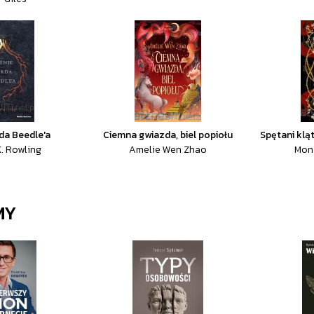
da Beedle'a
Ciemna gwiazda, biel popiołu
Spętani klą
. Rowling
Amelie Wen Zhao
Mon
MY