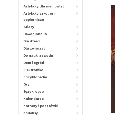
Artykuły dla niemowląt
Artykuły szkolne i
papiernicze
Atlasy
Dewocjonalia
Dla dzieci
Dla zwierząt
Do nauki zawodu
Dom i ogród
Elektronika
Encyklopedie
Gry
Języki obce
Kalendarze
Karnety i pocztówki
Kodeksy