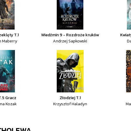
eklęty T.1
Wiedźmin 9 - Rozdroże kruków
Kwiat
n Maberry
Andrzej Sapkowski
Da
T.5 Gracz
Złodziej T.1
na Kozak
Krzysztof Haladyn
Ma
 CHOLEWA