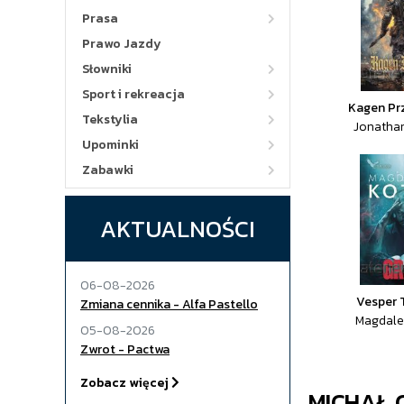
Prasa
Prawo Jazdy
Słowniki
Sport i rekreacja
Kagen Prz
Tekstylia
Jonatha
Upominki
Zabawki
AKTUALNOŚCI
06-08-2026
Vesper 
Zmiana cennika - Alfa Pastello
Magdale
05-08-2026
Zwrot - Pactwa
Zobacz więcej
MICHAŁ