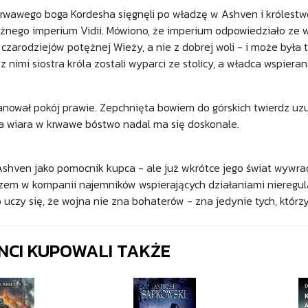
krwawego boga Kordesha sięgnęli po władzę w Ashven i królestwo
nego imperium Vidii. Mówiono, że imperium odpowiedziało ze w
 czarodziejów potężnej Wieży, a nie z dobrej woli - i może była 
 nimi siostra króla zostali wyparci ze stolicy, a władca wspiera
ował pokój prawie. Zepchnięta bowiem do górskich twierdz uzurp
ci, a wiara w krwawe bóstwo nadal ma się doskonale.
o Ashven jako pomocnik kupca - ale już wkrótce jego świat wywra
zem w kompanii najemników wspierających działaniami nieregula
uczy się, że wojna nie zna bohaterów - zna jedynie tych, którzy 
ENCI KUPOWALI TAKŻE