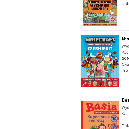
Rok
Min
Wyd
Kod 
SC
Okł
Pre
Bas
Wyd
Kod
Rok