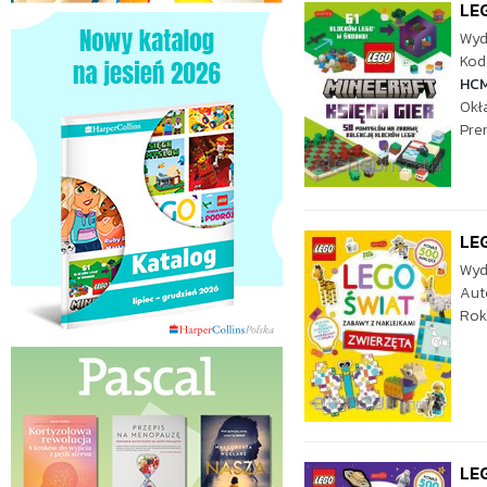
LEG
Wyd
Kod 
HC
Okł
Pre
LEG
Wyd
Aut
Rok
LEG