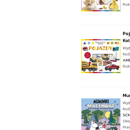
Rok
Po
Kol
Wyd
Kod 
AM
Rok
Mum
Wyd
Kod 
SC
Okł
Pre