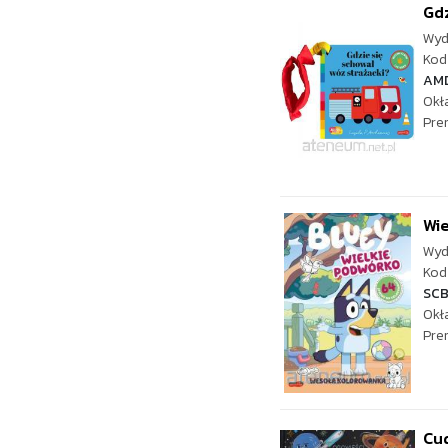
Gdz
Wyd
Kod 
AMD
Okł
Pre
Wie
Wyd
Kod 
SC
Okł
Pre
Cud