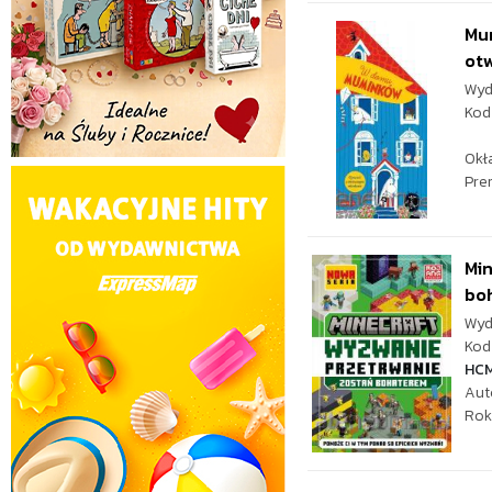
Mu
otw
Wyd
Kod
Okł
Pre
Min
bo
Wyd
Kod 
HC
Aut
Rok