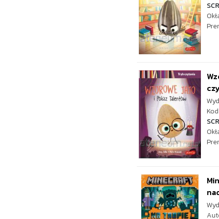
SC
Okł
Pre
Wzo
czy
Wyd
Kod 
SC
Okł
Pre
Min
na
Wyd
Aut