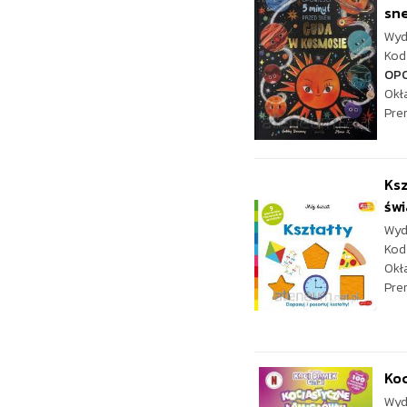
sn
Wyd
Kod 
OP
Okł
Pre
Ksz
świ
Wyd
Kod
Okł
Pre
Koc
Wyd