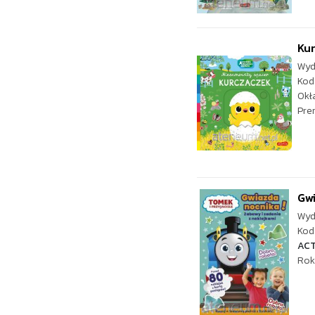
Ku
Wyd
Kod
Okł
Pre
Gwi
Wyd
Kod 
ACT
Rok