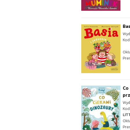
Bas
Wyd
Kod
Okł
Pre
Co 
pr
Wyd
Kod 
LIT
Okł
Pre