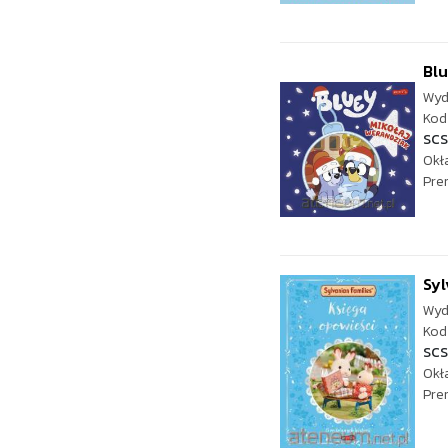
Blu
Wyd
Kod 
SCS
Okł
Pre
Syl
Wyd
Kod 
SC
Okł
Pre