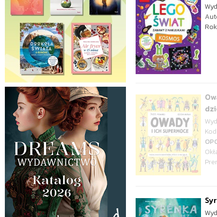
Wyd
Aut
Rok
Ow
dz
Wyd
Kod 
OP
Okł
Pre
Syr
Wyd