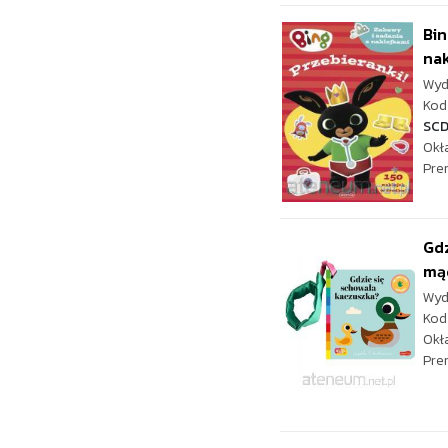
Bin
nak
Wyd
Kod 
SC
Okł
Pre
Gdz
mąd
Wyd
Kod
Okł
Pre