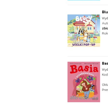
Blu
Wyd
Aut
zbi
Rok
Bas
Wyd
Kod
Okł
Pre