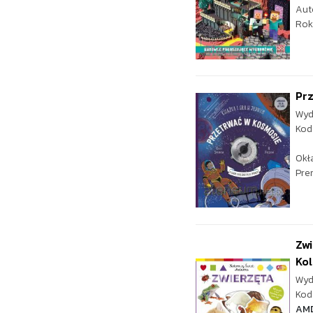
Aut
Rok
Prz
Wyd
Kod
Okł
Pre
Zw
Kol
Wyd
Kod 
AM