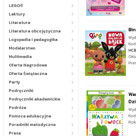
LEGO®
Lektury
Literatura
Bin
Literatura obcojęzyczna
Wyd
Logopedia i pedagogika
Kod 
Modelarstwo
HC
Multimedia
Okł
Pre
Oferta Nagrodowa
Oferta Świąteczna
Party
Podręczniki
Wa
Podręczniki akademickie
Dzi
Podróże
Wyd
Kod
Pomoce edukacyjne
Rok
Poradniki metodyczne
Prasa