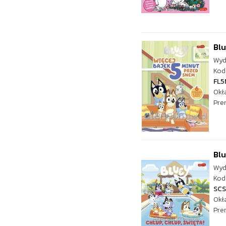
Blu
Wyd
Kod 
FL5
Okł
Pre
Blu
Wyd
Kod 
SCS
Okł
Pre