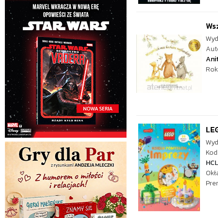
Wsz
Wyd
Aut
Ani
Rok
LE
Wyd
Kod 
HC
Okł
Pre