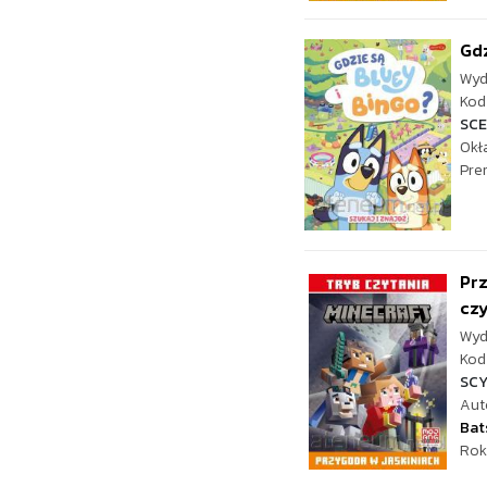
Gdz
Wyd
Kod 
SC
Okł
Pre
Prz
czy
Wyd
Kod 
SC
Aut
Bat
Rok