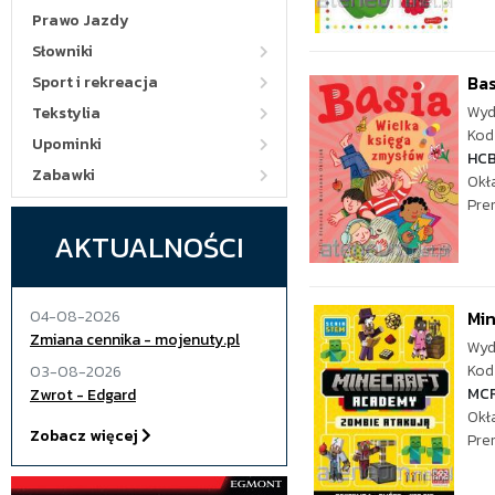
Prawo Jazdy
Słowniki
Bas
Sport i rekreacja
Wyd
Tekstylia
Kod 
Upominki
HC
Zabawki
Okł
Pre
AKTUALNOŚCI
04-08-2026
Mi
Zmiana cennika - mojenuty.pl
Wyd
Kod 
03-08-2026
MC
Zwrot - Edgard
Okł
Zobacz więcej
Pre