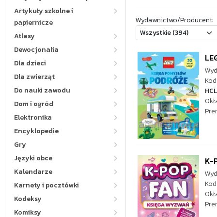
Artykuły szkolne i
Wydawnictwo/Producent:
papiernicze
Atlasy
Dewocjonalia
LE
Dla dzieci
Wyd
Dla zwierząt
Kod 
Do nauki zawodu
HCL
Okł
Dom i ogród
Pre
Elektronika
Encyklopedie
Gry
Języki obce
K-
Kalendarze
Wyd
Kod
Karnety i pocztówki
Okł
Kodeksy
Pre
Komiksy