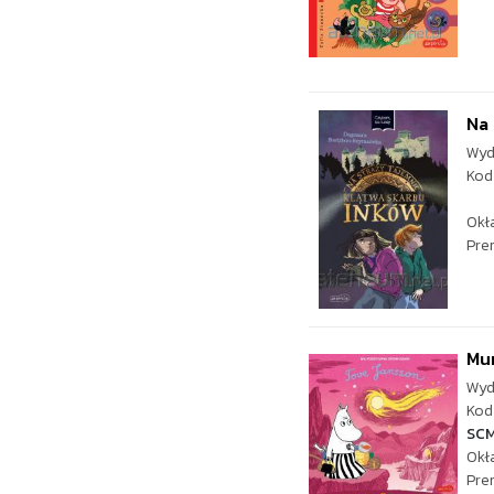
Na 
Wyd
Kod
Okł
Pre
Mu
Wyd
Kod 
SC
Okł
Pre