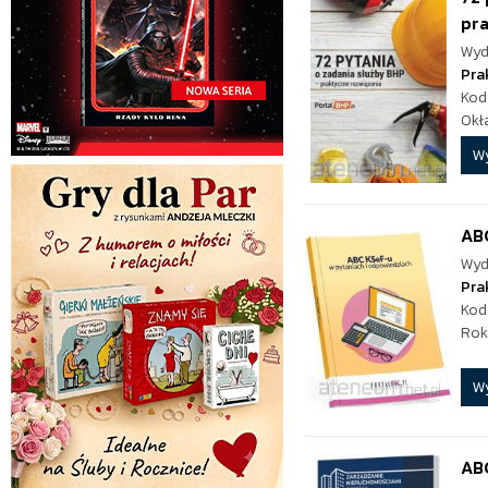
pra
Wyd
Pra
Kod
Okł
W
ABC
Wyd
Pra
Kod
Rok
W
AB