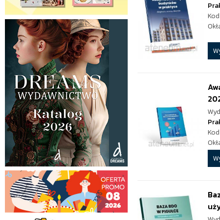
Pra
Kod
Okł
W
Aw
20
Wyd
Pra
Kod
Okł
W
Ba
uż
Wyd