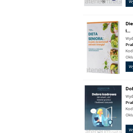
W
Die
i...
Wyd
Pra
Kod
Okł
W
Do
Wyd
Pra
Kod
Okł
W