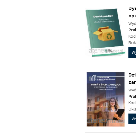
Dy
op
Wyd
Pra
Kod
Rok
W
Dzi
zar
Wyd
Pra
Kod
Okł
W