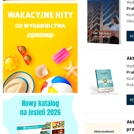
Wyd
Pra
Kod
Okł
W
Ak
Wyd
Pra
Kod
Rok
W
Ak
prz