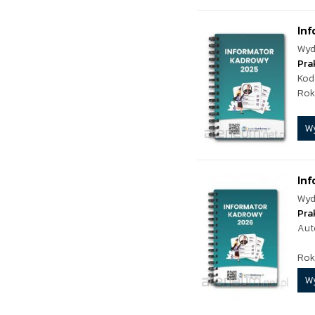
In
Wyd
Pra
Kod
Rok
W
In
Wyd
Pra
Aut
Rok
W