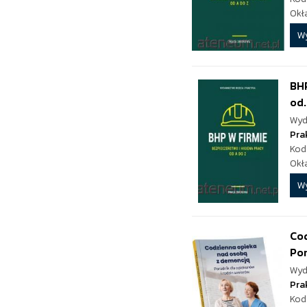
Okł
W
BHP
od.
Wyd
Pra
Kod
Okł
W
Co
Por
Wyd
Pra
Kod