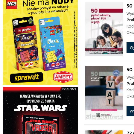
50 
Wyd
Pra
Kod
Okł
W
50 
Wyd
Pra
Kod
Okł
W
72 