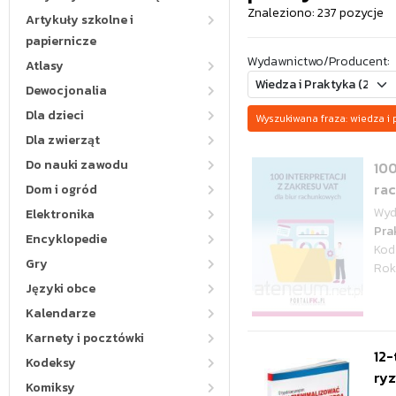
Znaleziono: 237 pozycje
Artykuły szkolne i
papiernicze
Wydawnictwo/Producent:
Atlasy
Dewocjonalia
Dla dzieci
Wyszukiwana fraza: wiedza 
Dla zwierząt
Do nauki zawodu
100
ra
Dom i ogród
Wyd
Elektronika
Pra
Encyklopedie
Kod
Gry
Rok
Języki obce
Kalendarze
Karnety i pocztówki
12-
Kodeksy
ryz
Komiksy