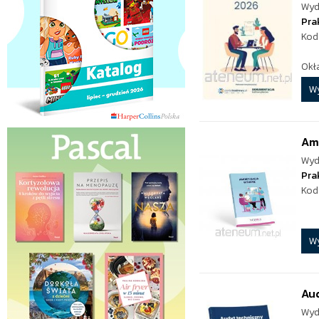
Wyd
Pra
Kod
Okł
W
Amo
Wyd
Pra
Kod
W
Au
Wyd