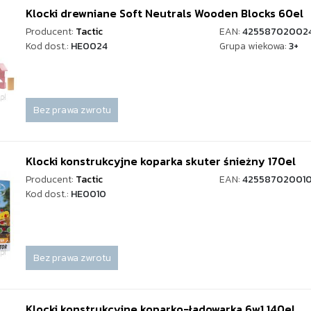
Klocki drewniane Soft Neutrals Wooden Blocks 60el
Producent:
Tactic
EAN:
425587020024
Kod dost.:
HE0024
Grupa wiekowa:
3+
Bez prawa zwrotu
Klocki konstrukcyjne koparka skuter śnieżny 170el
Producent:
Tactic
EAN:
42558702001
Kod dost.:
HE0010
Bez prawa zwrotu
Klocki konstrukcyjne koparko-ładowarka 6w1 140el