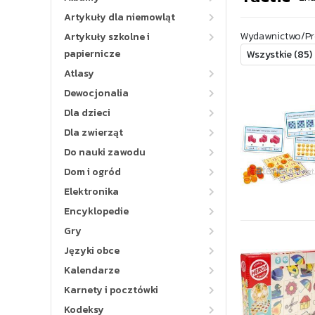
Artykuły dla niemowląt
Wydawnictwo/Pr
Artykuły szkolne i
papiernicze
Atlasy
Dewocjonalia
Dla dzieci
Dla zwierząt
Do nauki zawodu
Dom i ogród
Elektronika
Encyklopedie
Gry
Języki obce
Kalendarze
Karnety i pocztówki
Kodeksy