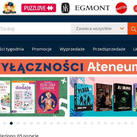
Zawiera wszystkie
ci tygodnia
Promocje
Wyprzedaże
Przedsprzedaże
U
leziono: 85 pozycje