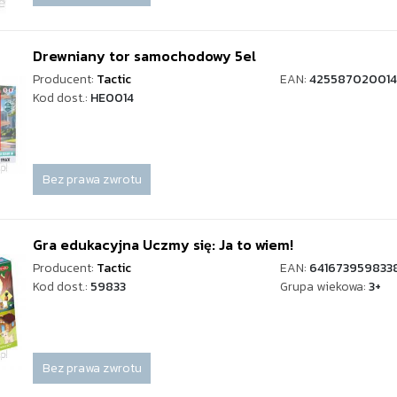
Drewniany tor samochodowy 5el
Producent:
Tactic
EAN:
425587020014
Kod dost.:
HE0014
Bez prawa zwrotu
Gra edukacyjna Uczmy się: Ja to wiem!
Producent:
Tactic
EAN:
641673959833
Kod dost.:
59833
Grupa wiekowa:
3+
Bez prawa zwrotu