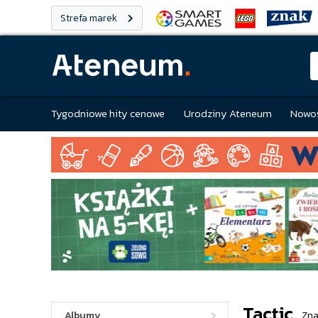
Strefa marek
Tygodniowe hity cenowe
Urodziny Ateneum
Nowoś
Tactic
Albumy
Zna