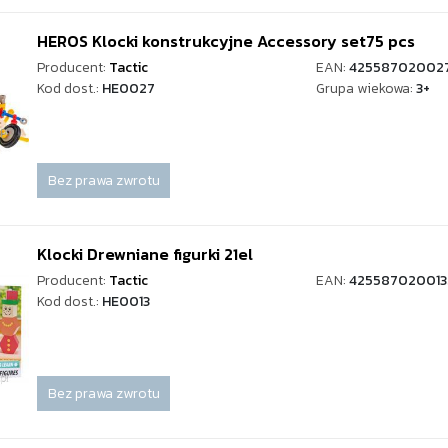
HEROS Klocki konstrukcyjne Accessory set75 pcs
Producent:
Tactic
EAN:
42558702002
Kod dost.:
HE0027
Grupa wiekowa:
3+
Bez prawa zwrotu
Klocki Drewniane figurki 21el
Producent:
Tactic
EAN:
425587020013
Kod dost.:
HE0013
Bez prawa zwrotu