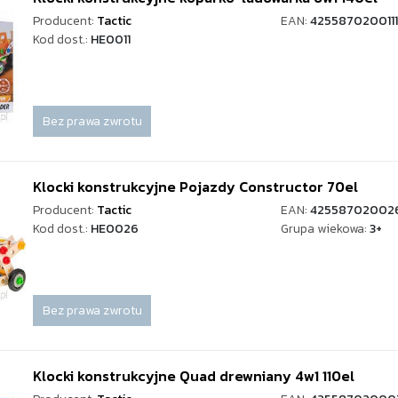
Producent:
Tactic
EAN:
4255870200111
Kod dost.:
HE0011
Bez prawa zwrotu
Klocki konstrukcyjne Pojazdy Constructor 70el
Producent:
Tactic
EAN:
42558702002
Kod dost.:
HE0026
Grupa wiekowa:
3+
Bez prawa zwrotu
Klocki konstrukcyjne Quad drewniany 4w1 110el