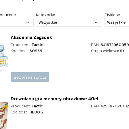
oducent:
Kategoria:
Etykieta:
Akademia Zagadek
Producent:
Tactic
EAN:
641673960959
Kod dost.:
60959
Grupa wiekowa:
8+
Bez prawa zwrotu
Drewniana gra memory obrazkowe 40el
Producent:
Tactic
EAN:
42558702001
Kod dost.:
HE0012