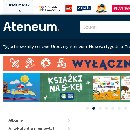
Strefa marek
Tygodniowe hity cenowe
Urodziny Ateneum
Nowości tygodnia
Pr
Albumy
Artykuły dla niemowląt