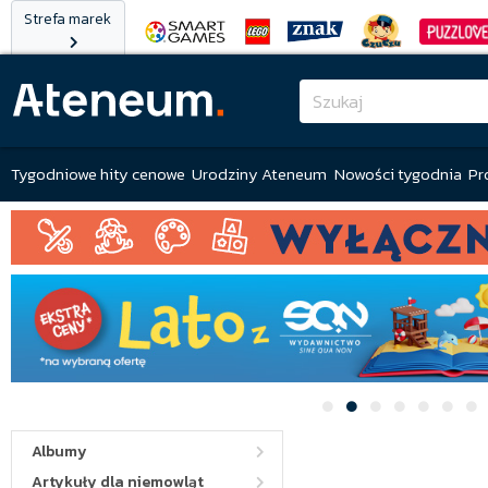
Strefa marek
Tygodniowe hity cenowe
Urodziny Ateneum
Nowości tygodnia
Pr
Albumy
Artykuły dla niemowląt