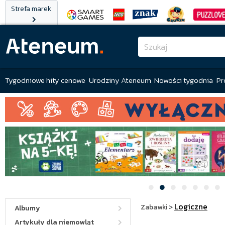
Strefa marek
Tygodniowe hity cenowe
Urodziny Ateneum
Nowości tygodnia
Pr
Logiczne
Zabawki
>
Albumy
Artykuły dla niemowląt