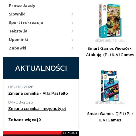
Prawo Jazdy
Słowniki
Sport i rekreacja
Tekstylia
Upominki
Zabawki
Smart Games Wiewiórki
Atakują! (PL) IUVI Games
AKTUALNOŚCI
06-08-2026
Zmiana cennika - Alfa Pastello
04-08-2026
Zmiana cennika - mojenuty.pl
Smart Games IQ Fit (PL)
Zobacz więcej
IUVI Games