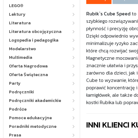
LEGO®
Rubik`s Cube Speed
to 
Lektury
szybkiego rozwiązywan
Literatura
płynność i precyzję obr
Literatura obcojęzyczna
Dzięki odpowiednio wyważ
Logopedia i pedagogika
minimalizuje ryzyko za
Modelarstwo
które chcą rozwijać swo
Multimedia
Magnetyczne mocowania
znacznie ułatwia i przy
Oferta Nagrodowa
zarówno dla dzieci, ja
Oferta Świąteczna
Cube to wyzwanie, któr
Party
poprawić koncentrację i 
Podręczniki
łamigłówek, ale także d
Podręczniki akademickie
kostki Rubika lub popra
Podróże
Pomoce edukacyjne
INNI KLIENCI
Poradniki metodyczne
Prasa