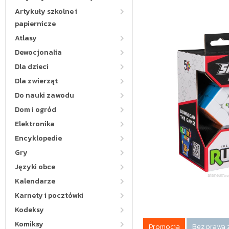
Artykuły szkolne i
papiernicze
Atlasy
Dewocjonalia
Dla dzieci
Dla zwierząt
Do nauki zawodu
Dom i ogród
Elektronika
Encyklopedie
Gry
Języki obce
Kalendarze
Karnety i pocztówki
Kodeksy
Komiksy
Promocja
Bez prawa 