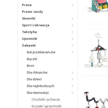
Prasa
Prawo Jazdy
Słowniki
Sport i rekreacja
Tekstylia
Upominki
Zabawki
Bal przebierańców
Bączki
Broń
Dla chłopców
Dla dzieci
Dla najmłodszych
Dla niemowląt
Chodziki i pchacze
Gryzaki i grzechotki