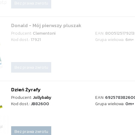
Bez prawa zwrotu
Donald - Mój pierwszy pluszak
Producent:
Clementoni
EAN:
8005125179213
Kod dost.:
17921
Grupa wiekowa:
6m+
Bez prawa zwrotu
Dzień Żyrafy
Producent:
Jollybaby
EAN:
69257838260
Kod dost.:
JB82600
Grupa wiekowa:
0m+
Bez prawa zwrotu