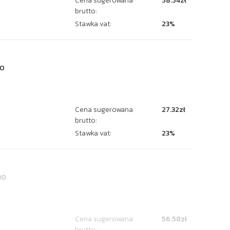
Cena sugerowana
58.54zł
brutto:
Stawka vat:
23%
50
Cena sugerowana
27.32zł
brutto:
Stawka vat:
23%
30
Cena sugerowana
56.58zł
brutto: