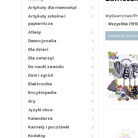
Artykuły dla niemowląt
Wydawnictwo/Pr
Artykuły szkolne i
papiernicze
Atlasy
Kategoria: Zawie
Dewocjonalia
Dla dzieci
Dla zwierząt
Do nauki zawodu
Dom i ogród
Elektronika
Encyklopedie
Gry
Języki obce
Kalendarze
Karnety i pocztówki
Kodeksy