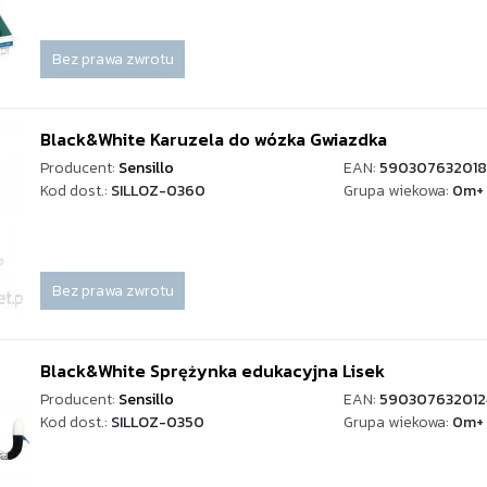
Bez prawa zwrotu
Black&White Karuzela do wózka Gwiazdka
Producent:
Sensillo
EAN:
59030763201
Kod dost.:
SILLOZ-0360
Grupa wiekowa:
0m+
Bez prawa zwrotu
Black&White Sprężynka edukacyjna Lisek
Producent:
Sensillo
EAN:
590307632012
Kod dost.:
SILLOZ-0350
Grupa wiekowa:
0m+