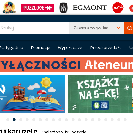
Zawiera wszystkie
ci tygodnia
Promocje
Wyprzedaże
Przedsprzedaże
U
 i karuzele
Znaleziono: 199 pozycje