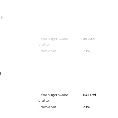
36
Cena sugerowana
45.24zł
brutto:
Stawka vat:
23%
3
Cena sugerowana
64.07zł
brutto:
Stawka vat:
23%