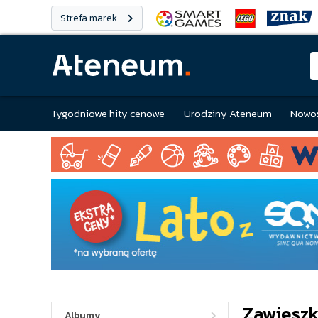
Strefa marek
Tygodniowe hity cenowe
Urodziny Ateneum
Nowoś
Zawieszki
Albumy