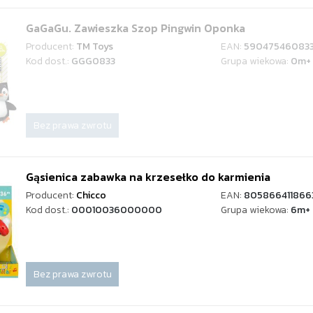
GaGaGu. Zawieszka Szop Pingwin Oponka
Producent:
TM Toys
EAN:
59047546083
Kod dost.:
GGG0833
Grupa wiekowa:
0m+
Bez prawa zwrotu
Gąsienica zabawka na krzesełko do karmienia
Producent:
Chicco
EAN:
805866411866
Kod dost.:
00010036000000
Grupa wiekowa:
6m+
Bez prawa zwrotu