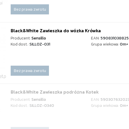
Bez prawa zwrotu
Black&White Zawieszka do wózka Krówka
Producent:
Sensillo
EAN:
59083103882
Kod dost.:
SILLOZ-031
Grupa wiekowa:
0m+
Bez prawa zwrotu
Black&White Zawieszka podróżna Kotek
Producent:
Sensillo
EAN:
59030763202
Kod dost.:
SILLOZ-0340
Grupa wiekowa:
0m+