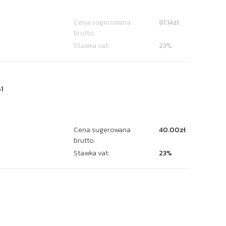
Cena sugerowana
81.14zł
brutto:
Stawka vat:
23%
1
Cena sugerowana
40.00zł
brutto:
Stawka vat:
23%