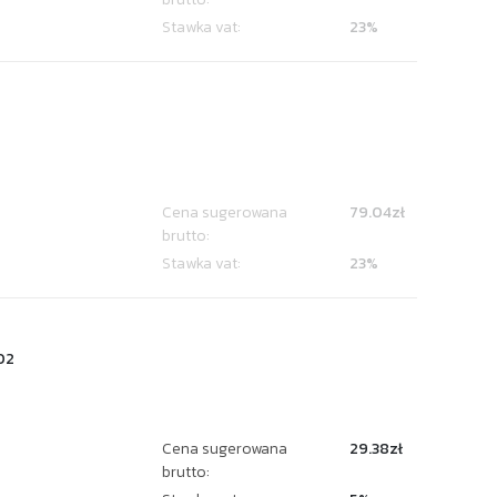
Stawka vat:
23%
Cena sugerowana
79.04zł
brutto:
Stawka vat:
23%
02
Cena sugerowana
29.38zł
brutto: