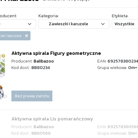
oducent:
Kategoria:
Etykieta:
szki i karuzele
Aktywna spirala Figury geometryczne
Producent:
Balibazoo
EAN:
692578380234
Kod dost.:
BB80234
Grupa wiekowa:
0m+
Bez prawa zwrotu
Aktywna spirala Lis pomarańczowy
Producent:
Balibazoo
EAN:
69257838056
Kod dost.:
BB80566
Grupa wiekowa:
0m+