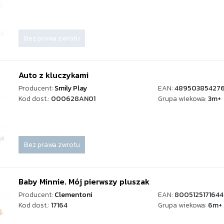
Bez prawa zwrotu
Auto z kluczykami
Producent:
Smily Play
EAN:
489503854276
Kod dost.:
000628AN01
Grupa wiekowa:
3m+
Bez prawa zwrotu
Baby Minnie. Mój pierwszy pluszak
Producent:
Clementoni
EAN:
8005125171644
Kod dost.:
17164
Grupa wiekowa:
6m+