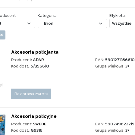
oducent:
Kategoria:
Etykieta:
ń
Akcesoria policjanta
Producent:
ADAR
EAN:
5901271356610
Kod dost.:
5/356610
Grupa wiekowa:
3+
Bez prawa zwrotu
Akcesoria policyjne
Producent:
SWEDE
EAN:
590249622215
Kod dost.:
G9316
Grupa wiekowa:
3+