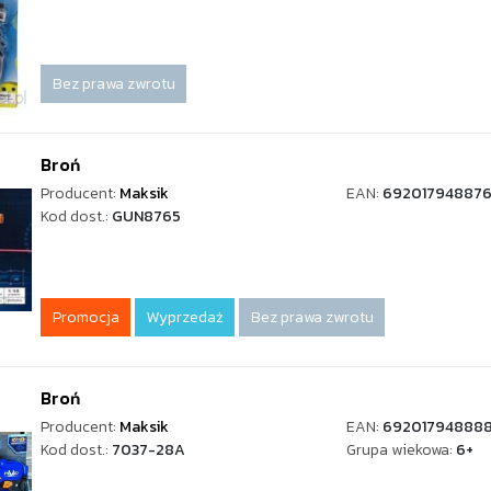
Bez prawa zwrotu
Broń
Producent:
Maksik
EAN:
69201794887
Kod dost.:
GUN8765
Promocja
Wyprzedaż
Bez prawa zwrotu
Broń
Producent:
Maksik
EAN:
69201794888
Kod dost.:
7037-28A
Grupa wiekowa:
6+