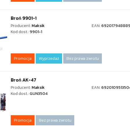
Broń 9901-1
Producent:
Maksik
EAN:
69201794888
Kod dost.:
9901-1
Promocja
Wyprzedaż
Bez prawa zwrotu
Broń AK-47
Producent:
Maksik
EAN:
692010951350
Kod dost.:
GUN3504
Promocja
Bez prawa zwrotu