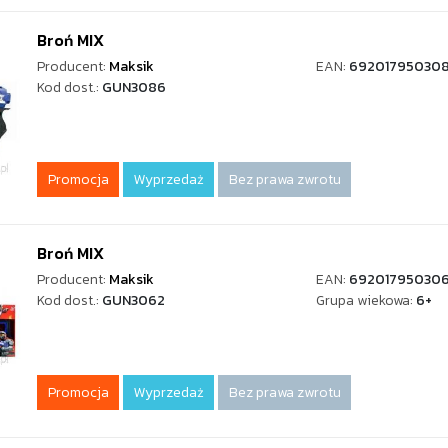
Broń MIX
Producent:
Maksik
EAN:
69201795030
Kod dost.:
GUN3086
Promocja
Wyprzedaż
Bez prawa zwrotu
Broń MIX
Producent:
Maksik
EAN:
69201795030
Kod dost.:
GUN3062
Grupa wiekowa:
6+
Promocja
Wyprzedaż
Bez prawa zwrotu