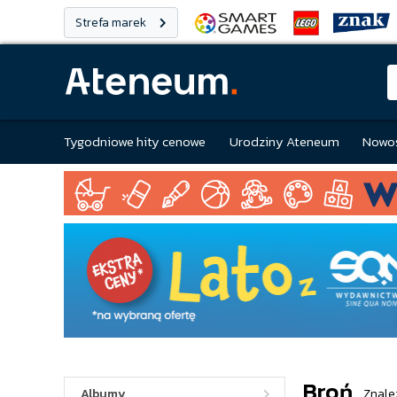
Strefa marek
Tygodniowe hity cenowe
Urodziny Ateneum
Nowoś
Broń
Albumy
Znale