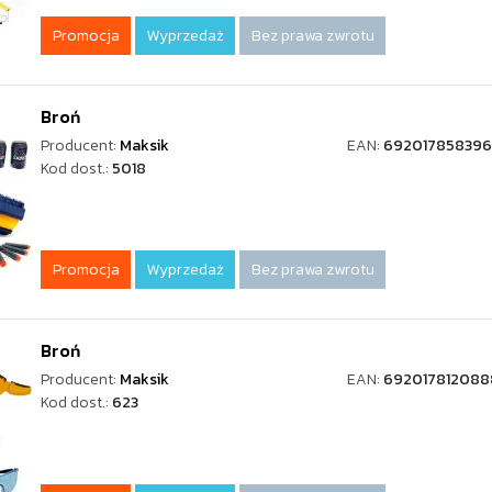
Promocja
Wyprzedaż
Bez prawa zwrotu
Broń
Producent:
Maksik
EAN:
69201785839
Kod dost.:
5018
Promocja
Wyprzedaż
Bez prawa zwrotu
Broń
Producent:
Maksik
EAN:
692017812088
Kod dost.:
623