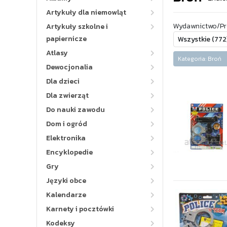
Artykuły dla niemowląt
Wydawnictwo/Pr
Artykuły szkolne i
papiernicze
Atlasy
Kategoria: Bro
Dewocjonalia
Dla dzieci
Dla zwierząt
Do nauki zawodu
Dom i ogród
Elektronika
Encyklopedie
Gry
Języki obce
Kalendarze
Karnety i pocztówki
Kodeksy