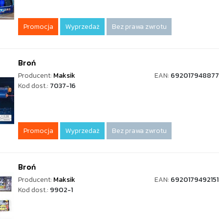
Promocja
Wyprzedaż
Bez prawa zwrotu
Broń
Producent:
Maksik
EAN:
692017948877
Kod dost.:
7037-16
Promocja
Wyprzedaż
Bez prawa zwrotu
Broń
Producent:
Maksik
EAN:
6920179492151
Kod dost.:
9902-1