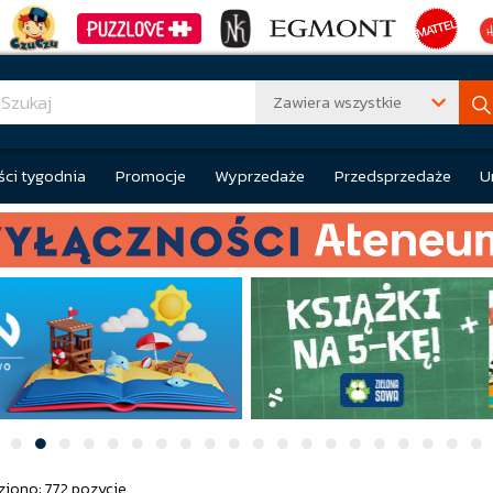
Zawiera wszystkie
ci tygodnia
Promocje
Wyprzedaże
Przedsprzedaże
U
ziono: 772 pozycje