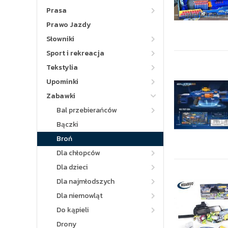
Prasa
Prawo Jazdy
Słowniki
Sport i rekreacja
Tekstylia
Upominki
Zabawki
Bal przebierańców
Bączki
Broń
Dla chłopców
Dla dzieci
Dla najmłodszych
Dla niemowląt
Do kąpieli
Drony