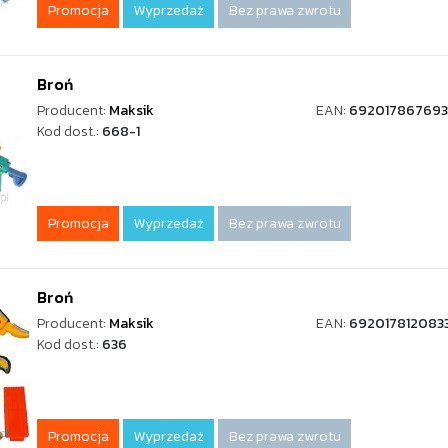
Promocja
Wyprzedaż
Bez prawa zwrotu
Broń
Producent:
Maksik
EAN:
692017867693
Kod dost.:
668-1
Promocja
Wyprzedaż
Bez prawa zwrotu
Broń
Producent:
Maksik
EAN:
692017812083
Kod dost.:
636
Promocja
Wyprzedaż
Bez prawa zwrotu