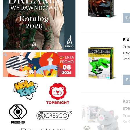
Be
Ki
Pro
Dev
Kod
Be
Kot
st
Pro
Kod