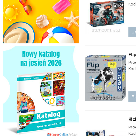
Kod
Be
Fli
Pro
Kod
Be
Kic
Pro
Kod