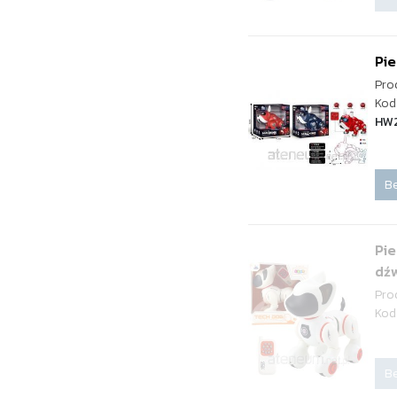
Pie
Pro
Kod
HW
Be
Pie
dź
Pro
Kod
Be