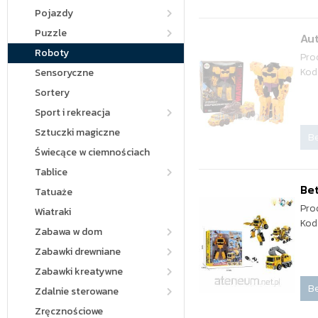
Pojazdy
Puzzle
Aut
Roboty
Pro
Kod
Sensoryczne
Sortery
Sport i rekreacja
Sztuczki magiczne
Be
Świecące w ciemnościach
Tablice
Bet
Tatuaże
Pro
Wiatraki
Kod
Zabawa w dom
Zabawki drewniane
Zabawki kreatywne
Be
Zdalnie sterowane
Zręcznościowe