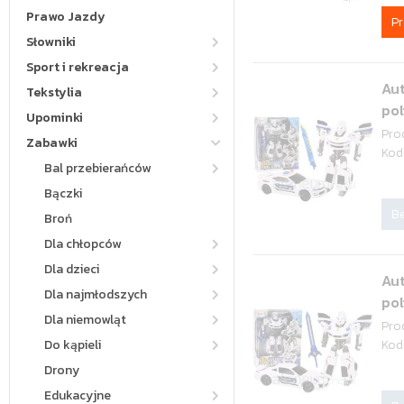
Prawo Jazdy
P
Słowniki
Sport i rekreacja
Au
Tekstylia
pol
Upominki
Pro
Zabawki
Kod
Bal przebierańców
Bączki
Be
Broń
Dla chłopców
Dla dzieci
Au
Dla najmłodszych
pol
Dla niemowląt
Pro
Do kąpieli
Kod
Drony
Edukacyjne