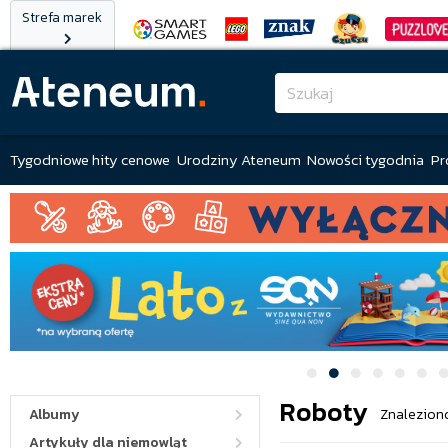
Strefa marek
Tygodniowe hity cenowe
Urodziny Ateneum
Nowości tygodnia
Pr
Roboty
Albumy
Znaleziono
Artykuły dla niemowląt