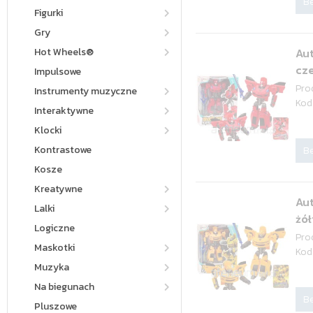
Be
Figurki
Gry
Hot Wheels®
Au
cz
Impulsowe
Pro
Instrumenty muzyczne
Kod
Interaktywne
Klocki
Kontrastowe
Be
Kosze
Kreatywne
Au
Lalki
żół
Logiczne
Pro
Maskotki
Kod
Muzyka
Na biegunach
Be
Pluszowe