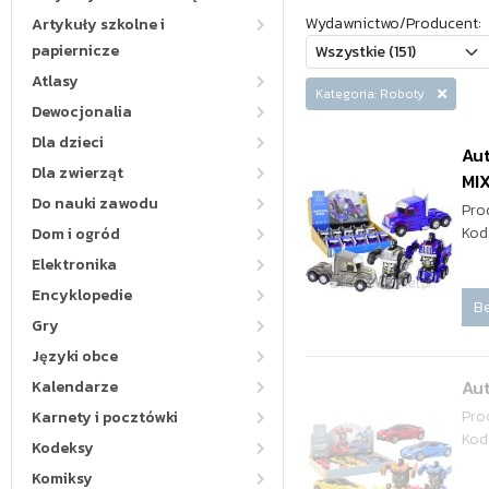
Wydawnictwo/Producent:
Artykuły szkolne i
papiernicze
Atlasy
Kategoria: Roboty
Dewocjonalia
Dla dzieci
Aut
Dla zwierząt
MI
Do nauki zawodu
Pro
Kod
Dom i ogród
Elektronika
Encyklopedie
Be
Gry
Języki obce
Au
Kalendarze
Pro
Karnety i pocztówki
Kod
Kodeksy
Komiksy