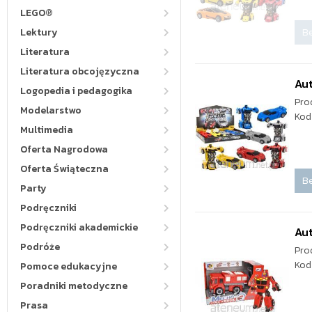
LEGO®
Be
Lektury
Literatura
Literatura obcojęzyczna
Au
Logopedia i pedagogika
Pro
Modelarstwo
Kod
Multimedia
Oferta Nagrodowa
Oferta Świąteczna
Be
Party
Podręczniki
Podręczniki akademickie
Au
Podróże
Pro
Kod
Pomoce edukacyjne
Poradniki metodyczne
Prasa