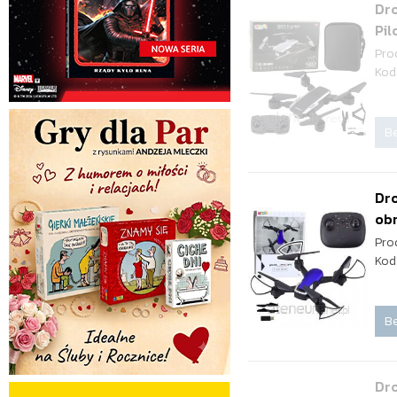
Dr
Pil
Pro
Kod
Be
Dro
ob
Pro
Kod
Be
Dro