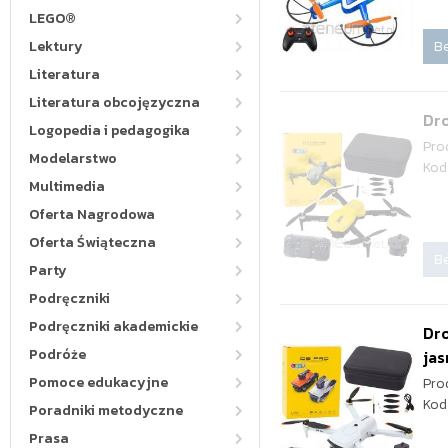
LEGO®
Be
Lektury
Literatura
Literatura obcojęzyczna
Dro
Logopedia i pedagogika
Pro
Modelarstwo
Kod
Multimedia
Oferta Nagrodowa
Oferta Świąteczna
Be
Party
Podręczniki
Podręczniki akademickie
Dro
Podróże
ja
Pomoce edukacyjne
Pro
Kod
Poradniki metodyczne
Prasa