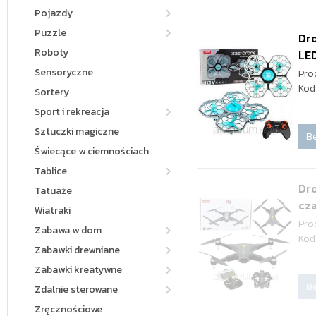
Pojazdy
Puzzle
Dro
Roboty
LED
Sensoryczne
Pro
Kod
Sortery
Sport i rekreacja
Sztuczki magiczne
Be
Świecące w ciemnościach
Tablice
Dr
Tatuaże
cz
Wiatraki
Pro
Zabawa w dom
Kod
Zabawki drewniane
Zabawki kreatywne
Be
Zdalnie sterowane
Zręcznościowe