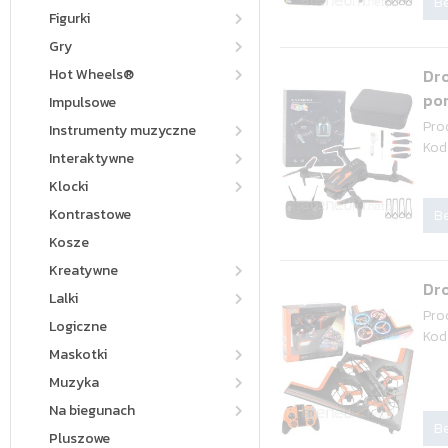
Be
Figurki
Gry
Hot Wheels®
Dr
po
Impulsowe
Pro
Instrumenty muzyczne
Kod
Interaktywne
Klocki
Kontrastowe
Be
Kosze
Kreatywne
Dro
Lalki
Pro
Logiczne
Kod
Maskotki
Muzyka
Na biegunach
Be
Pluszowe