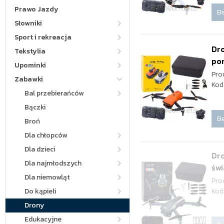
Prawo Jazdy
Be
Słowniki
Sport i rekreacja
Dr
Tekstylia
po
Upominki
Pro
Zabawki
Kod
Bal przebierańców
Bączki
Be
Broń
Dla chłopców
Dla dzieci
Dr
Dla najmłodszych
świ
Dla niemowląt
Pro
Do kąpieli
Kod
Drony
Edukacyjne