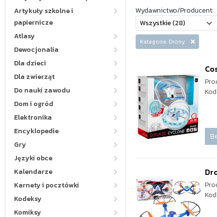
Wydawnictwo/Producent:
Artykuły szkolne i
papiernicze
Atlasy
Kategoria: Drony
Dewocjonalia
Dla dzieci
Co
Dla zwierząt
Pro
Do nauki zawodu
Kod
Dom i ogród
Elektronika
Encyklopedie
Be
Gry
Języki obce
Dro
Kalendarze
Pro
Karnety i pocztówki
Kod
Kodeksy
Komiksy