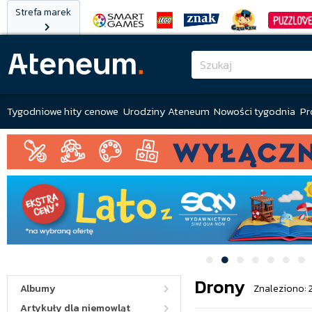
Strefa marek
Tygodniowe hity cenowe
Urodziny Ateneum
Nowości tygodnia
Pr
Drony
Albumy
Znaleziono: 
Artykuły dla niemowląt