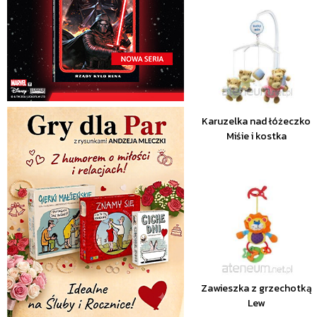
Karuzelka nad łóżeczko
Miśie i kostka
Zawieszka z grzechotką
Lew