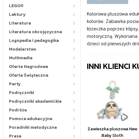
LEGO®
Kolorowa pluszowa eduk
Lektury
kolorów. Zabawka posia
Literatura
łóżeczka poprzez klipsy
Literatura obcojęzyczna
motoryczną. Wykonana je
Logopedia i pedagogika
dzieci od pierwszych dni
Modelarstwo
Multimedia
INNI KLIENCI
Oferta Nagrodowa
Oferta Świąteczna
Party
Podręczniki
Podręczniki akademickie
Podróże
Pomoce edukacyjne
Poradniki metodyczne
Zawieszka pluszowa New
Baby Sloth
Prasa