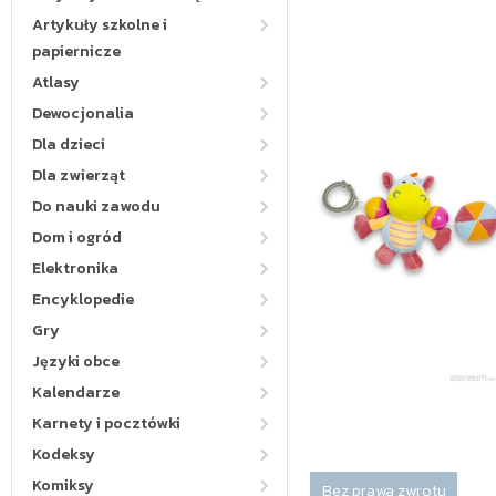
Artykuły szkolne i
papiernicze
Atlasy
Dewocjonalia
Dla dzieci
Dla zwierząt
Do nauki zawodu
Dom i ogród
Elektronika
Encyklopedie
Gry
Języki obce
Kalendarze
Karnety i pocztówki
Kodeksy
Komiksy
Bez prawa zwrotu