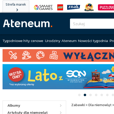
Strefa marek
Tygodniowe hity cenowe
Urodziny Ateneum
Nowości tygodnia
Pr
Zabawki
>
Dla niemowląt
Albumy
Artykuły dla niemowląt