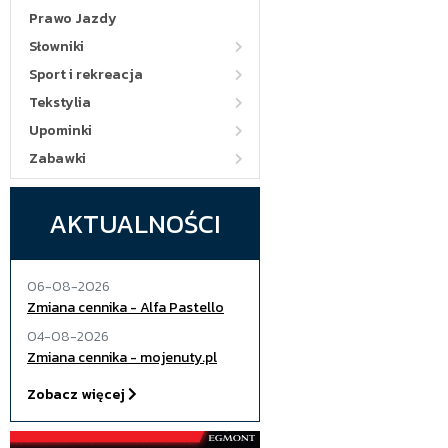
Prawo Jazdy
Słowniki
Sport i rekreacja
Tekstylia
Upominki
Zabawki
AKTUALNOŚCI
06-08-2026
Zmiana cennika - Alfa Pastello
04-08-2026
Zmiana cennika - mojenuty.pl
Zobacz więcej