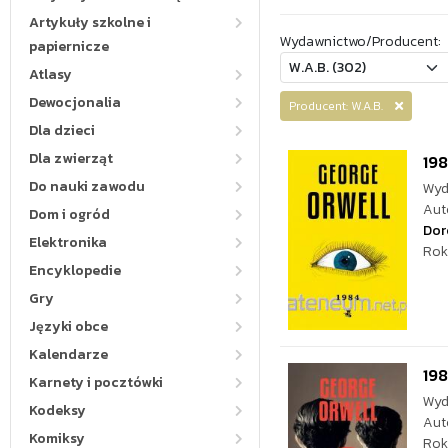
Artykuły szkolne i
Wydawnictwo/Producent:
papiernicze
Atlasy
Dewocjonalia
Producent: W.A.B.
Dla dzieci
Dla zwierząt
19
Do nauki zawodu
Wyd
Aut
Dom i ogród
Dor
Elektronika
Rok
Encyklopedie
Gry
Języki obce
Kalendarze
19
Karnety i pocztówki
Wyd
Kodeksy
Aut
Komiksy
Rok