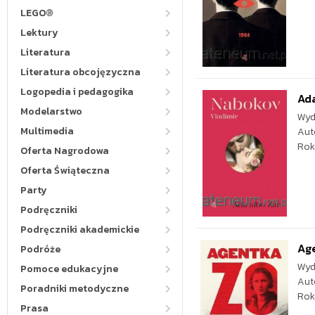
LEGO®
Lektury
Literatura
Literatura obcojęzyczna
Logopedia i pedagogika
Ada
Modelarstwo
Wyd
Multimedia
Aut
Rok
Oferta Nagrodowa
Oferta Świąteczna
Party
Podręczniki
Podręczniki akademickie
Age
Podróże
Wyd
Pomoce edukacyjne
Aut
Poradniki metodyczne
Rok
Prasa