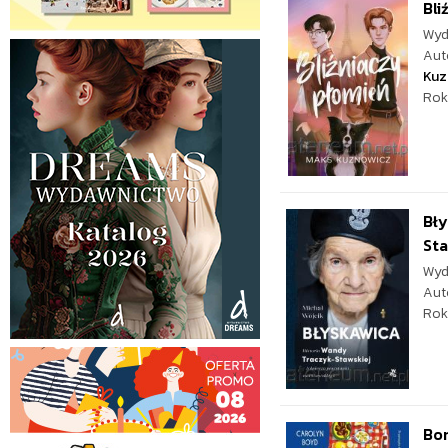
Bli
Wyd
Aut
Kuz
Rok
Bły
Sta
Wyd
Aut
Rok
Bon