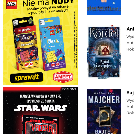
Ani
Wyd
Aut
Rok
Baj
Wyd
Aut
Rok