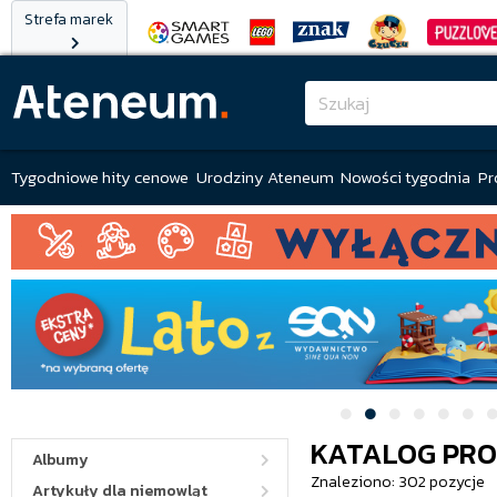
Strefa marek
Tygodniowe hity cenowe
Urodziny Ateneum
Nowości tygodnia
Pr
KATALOG PR
Albumy
Znaleziono: 302 pozycje
Artykuły dla niemowląt