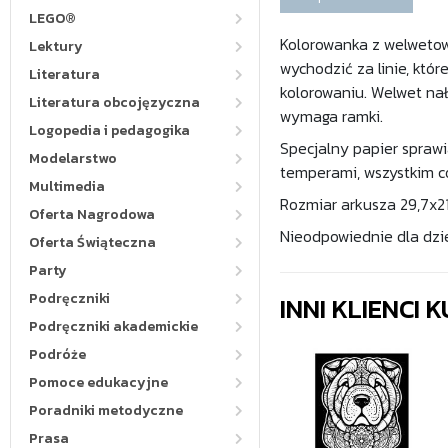
LEGO®
Kolorowanka z welwetow
Lektury
wychodzić za linie, któ
Literatura
kolorowaniu. Welwet nał
Literatura obcojęzyczna
wymaga ramki.
Logopedia i pedagogika
Specjalny papier sprawi
Modelarstwo
temperami, wszystkim c
Multimedia
Rozmiar arkusza 29,7x21
Oferta Nagrodowa
Nieodpowiednie dla dzie
Oferta Świąteczna
Party
Podręczniki
INNI KLIENCI
Podręczniki akademickie
Podróże
Pomoce edukacyjne
Poradniki metodyczne
Prasa