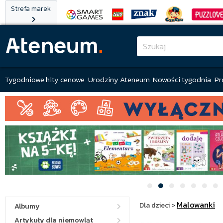
Strefa marek
Tygodniowe hity cenowe
Urodziny Ateneum
Nowości tygodnia
Pr
Malowanki
Dla dzieci
>
Albumy
Artykuły dla niemowląt