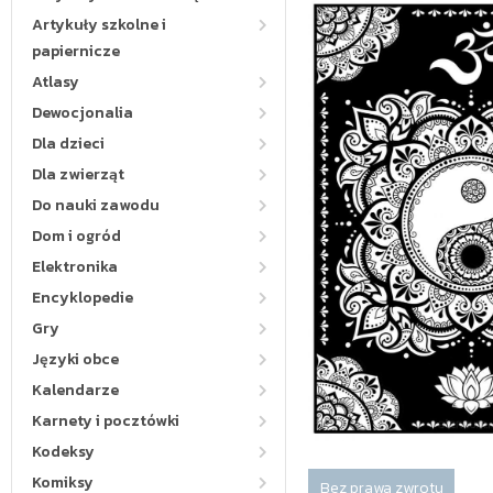
Artykuły szkolne i
papiernicze
Atlasy
Dewocjonalia
Dla dzieci
Dla zwierząt
Do nauki zawodu
Dom i ogród
Elektronika
Encyklopedie
Gry
Języki obce
Kalendarze
Karnety i pocztówki
Kodeksy
Komiksy
Bez prawa zwrotu