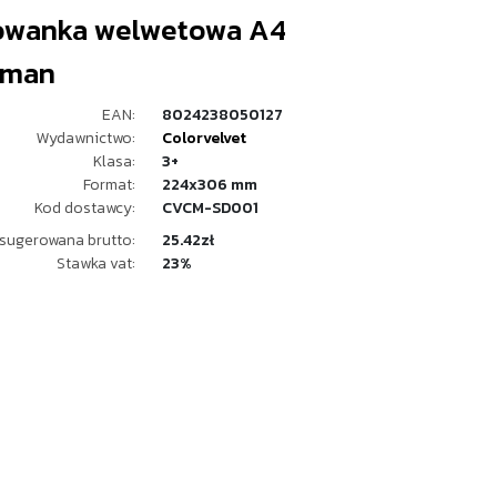
owanka welwetowa A4
rman
EAN:
8024238050127
Wydawnictwo:
Colorvelvet
Klasa:
3+
Format:
224x306 mm
Kod dostawcy:
CVCM-SD001
sugerowana brutto:
25.42zł
Stawka vat:
23%