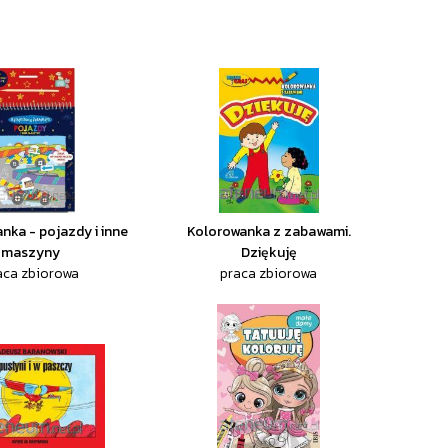
ka - pojazdy i inne
Kolorowanka z zabawami.
maszyny
Dziękuję
aca zbiorowa
praca zbiorowa