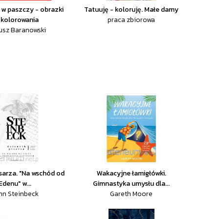
i w paszczy - obrazki
Tatuuję - koloruję. Małe damy
 kolorowania
praca zbiorowa
usz Baranowski
isarza. "Na wschód od
Wakacyjne łamigłówki.
Edenu" w...
Gimnastyka umysłu dla...
hn Steinbeck
Gareth Moore