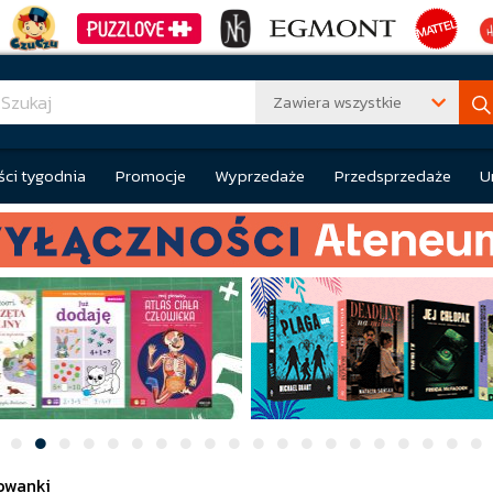
Zawiera wszystkie
ci tygodnia
Promocje
Wyprzedaże
Przedsprzedaże
U
owanki