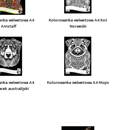
anka welwetowa A4
Kolorowanka welwetowa A4 Kot
Amstaff
Norweski
anka welwetowa A4
Kolorowanka welwetowa A4 Mops
rek australijski