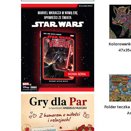
Kolorowank
47x35
Folder teczk
A