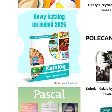
O rety! Przyro
Tomasz 
POLECA
Kubek - Gdzie b
kawa