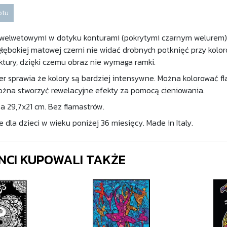
otu
welwetowymi w dotyku konturami (pokrytymi czarnym welurem). Dz
głębokiej matowej czerni nie widać drobnych potknięć przy kolo
ktury, dzięki czemu obraz nie wymaga ramki.
er sprawia że kolory są bardziej intensywne. Można kolorować f
ożna stworzyć rewelacyjne efekty za pomocą cieniowania.
a 29,7x21 cm. Bez flamastrów.
dla dzieci w wieku poniżej 36 miesięcy. Made in Italy.
ENCI KUPOWALI TAKŻE