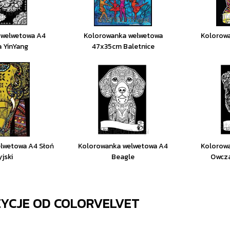
 welwetowa A4
Kolorowanka welwetowa
Kolorow
 YinYang
47x35cm Baletnice
lwetowa A4 Słoń
Kolorowanka welwetowa A4
Kolorow
yjski
Beagle
Owcza
ZYCJE OD
COLORVELVET