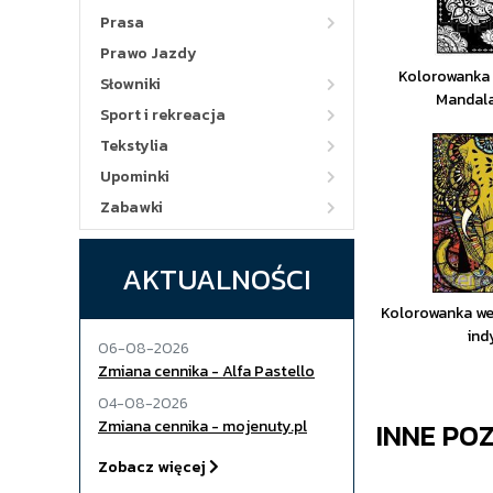
Prasa
Prawo Jazdy
Kolorowanka
Słowniki
Mandala
Sport i rekreacja
Tekstylia
Upominki
Zabawki
AKTUALNOŚCI
Kolorowanka we
ind
06-08-2026
Zmiana cennika - Alfa Pastello
04-08-2026
INNE PO
Zmiana cennika - mojenuty.pl
Zobacz więcej