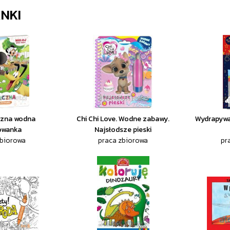
NKI
iczna wodna
Chi Chi Love. Wodne zabawy.
Wydrapywan
owanka
Najsłodsze pieski
zbiorowa
praca zbiorowa
pr