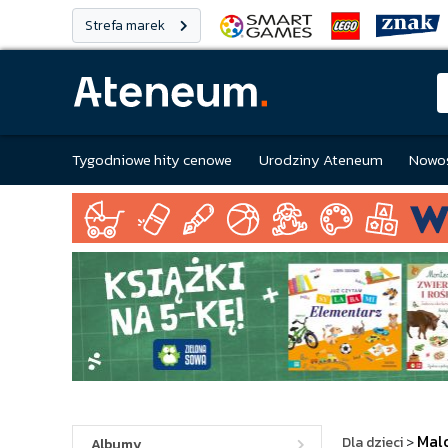
Strefa marek
Tygodniowe hity cenowe
Urodziny Ateneum
Nowoś
Mal
Dla dzieci
>
Albumy