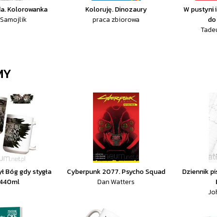
da. Kolorowanka
Koloruję. Dinozaury
W pustyni 
Samojlik
praca zbiorowa
do
Tade
MY
ył Bóg gdy stygła
Cyberpunk 2077. Psycho Squad
Dziennik p
 440ml
Dan Watters
Jo