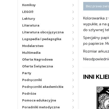
Komiksy
Bez prawa zwr
LEGO®
Kolorowanka z 
Lektury
wypukłe, a na 
Literatura
do sztywnej te
Literatura obcojęzyczna
Specjalny papi
Logopedia i pedagogika
po papierze. M
Modelarstwo
Rozmiar arkusz
Multimedia
Nieodpowiednie 
Oferta Nagrodowa
Oferta Świąteczna
Party
INNI KLI
Podręczniki
Podręczniki akademickie
Podróże
Pomoce edukacyjne
Poradniki metodyczne