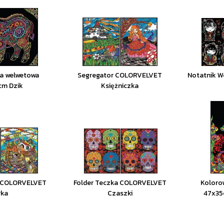
a welwetowa
Segregator COLORVELVET
Notatnik W
cm Dzik
Księżniczka
a COLORVELVET
Folder Teczka COLORVELVET
Koloro
rka
Czaszki
47x35