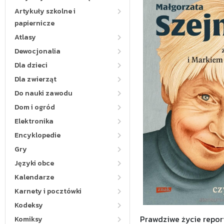
Artykuły szkolne i
papiernicze
Atlasy
Dewocjonalia
Dla dzieci
Dla zwierząt
Do nauki zawodu
Dom i ogród
Elektronika
Encyklopedie
Gry
Języki obce
Kalendarze
Karnety i pocztówki
Kodeksy
Prawdziwe życie repor
Komiksy