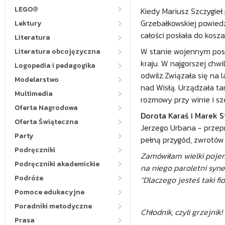
LEGO®
Kiedy Mariusz Szczygieł 
Grzebałkowskiej powiedz
Lektury
całości posłała do kosza
Literatura
W stanie wojennym post
Literatura obcojęzyczna
kraju. W najgorszej chwi
Logopedia i pedagogika
odwilż.Związała się na 
Modelarstwo
nad Wisłą. Urządzała ta
Multimedia
rozmowy przy winie i sz
Oferta Nagrodowa
Dorota Karaś i Marek S
Oferta Świąteczna
Jerzego Urbana - przepr
Party
pełną przygód, zwrotów
Podręczniki
Zamówiłam wielki pojem
Podręczniki akademickie
na niego paroletni syne
Podróże
"Dlaczego jesteś taki fi
Pomoce edukacyjne
Poradniki metodyczne
Chłodnik, czyli grzejnik!
Prasa