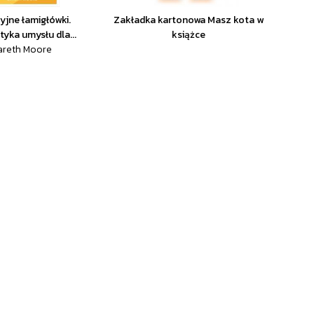
jne łamigłówki.
Zakładka kartonowa Masz kota w
yka umysłu dla...
książce
areth Moore