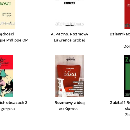
ądrości
Al Pacino. Rozmowy
Dziennikar
ue Philippe OP
Lawrence Grobel
Dor
ich obcasach 2
Rozmowy z ideą
Zabiłaś? 
ugołęcka...
Iwo Kijewski...
sk
Zb