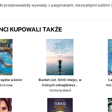
rki przeprowadziły wywiady z pasjonatami, niezwykłymi ludźmi. B
ENCI KUPOWALI TAKŻE
zwykłe w.kolor
Bucket List. 1000 miejsc, w
Ca
zbiorowa
których odnajdziesz...
Mel
Victoria Ward