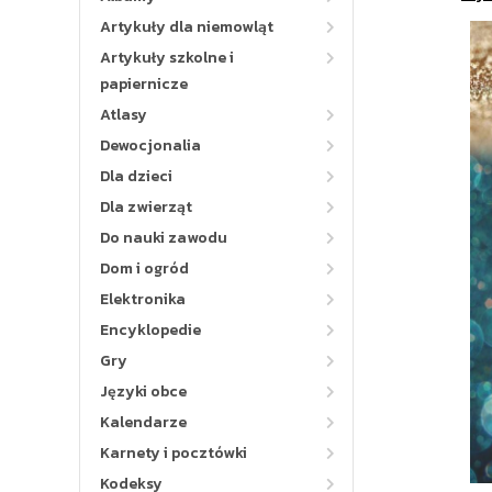
Artykuły dla niemowląt
Artykuły szkolne i
papiernicze
Atlasy
Dewocjonalia
Dla dzieci
Dla zwierząt
Do nauki zawodu
Dom i ogród
Elektronika
Encyklopedie
Gry
Języki obce
Kalendarze
Karnety i pocztówki
Kodeksy