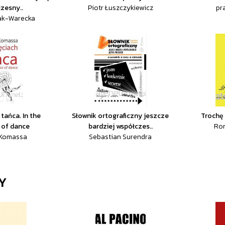
zesny..
Piotr Łuszczykiewicz
pr
ak-Warecka
tańca. In the
Słownik ortograficzny jeszcze
Trochę 
 of dance
bardziej współczes..
Ro
Komassa
Sebastian Surendra
Y