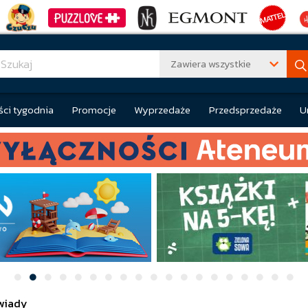
Zawiera wszystkie
ci tygodnia
Promocje
Wyprzedaże
Przedsprzedaże
U
wiady