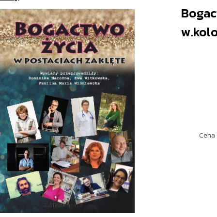
Bogac
w.kol
Cena 