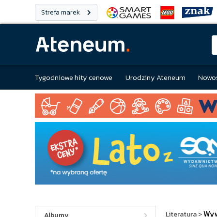
Strefa marek
Tygodniowe hity cenowe
Urodziny Ateneum
Nowoś
Wy
Literatura
>
Albumy