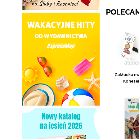
POLECA
Zakładka m
Koneser