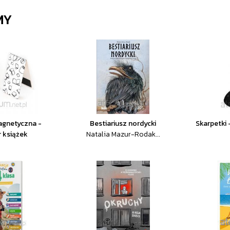
MY
agnetyczna -
Bestiariusz nordycki
Skarpetki 
 książek
Natalia Mazur-Rodak...