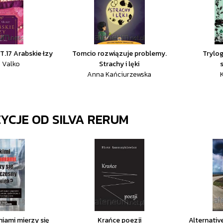
T.17 Arabskie łzy
Tomcio rozwiązuje problemy.
Trylog
 Valko
Strachy i lęki
Anna Kańciurzewska
K
ZYCJE OD
SILVA RERUM
niami mierzy się
Krańce poezji
Alternativ