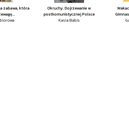
ia zabawa, która
Okruchy. Dojrzewanie w
Wakacy
zewagę...
postkomunistycznej Polsce
Gimnast
zbiorowa
Kasia Babis
G