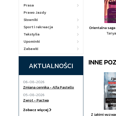
Prasa
Prawo Jazdy
Słowniki
Sport i rekreacja
Orientalna saga 
Tanya
Tekstylia
Upominki
Zabawki
INNE PO
AKTUALNOŚCI
06-08-2026
Zmiana cennika - Alfa Pastello
05-08-2026
Zwrot - Pactwa
Zobacz więcej
Z jakimi wyzwa