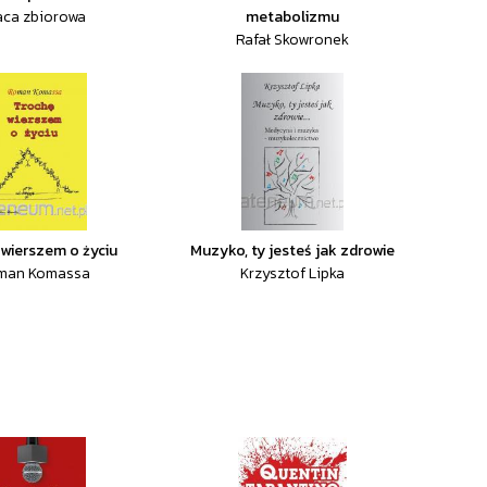
aca zbiorowa
metabolizmu
Rafał Skowronek
wierszem o życiu
Muzyko, ty jesteś jak zdrowie
man Komassa
Krzysztof Lipka