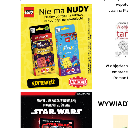
współc
Joanna Pl
W objęciach 
embrace
Roman 
WYWIAD