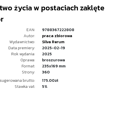
two życia w postaciach zaklęte
or
EAN:
9788367222808
Autor:
praca zbiorowa
Wydawnictwo:
Silva Rerum
Data premiery:
2025-02-19
Rok wydania:
2025
Oprawa:
broszurowa
Format:
235x169 mm
Strony:
360
sugerowana brutto:
175.00zł
Stawka vat:
5%