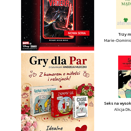
Trzy m
Marie-Dominiq
Seks na wysok
Alicja Dł