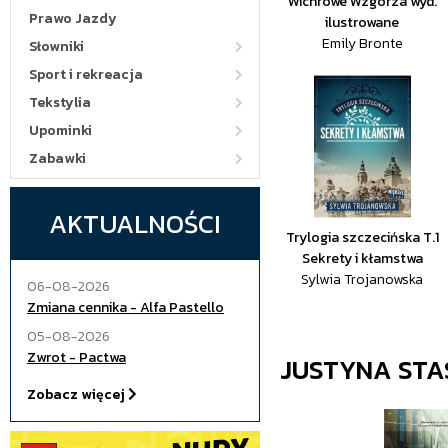
Wichrowe Wzgórza wyd.
Prawo Jazdy
ilustrowane
Emily Bronte
Słowniki
Sport i rekreacja
Tekstylia
Upominki
Zabawki
AKTUALNOŚCI
Trylogia szczecińska T.1
Sekrety i kłamstwa
Sylwia Trojanowska
06-08-2026
Zmiana cennika - Alfa Pastello
05-08-2026
Zwrot - Pactwa
JUSTYNA STA
Zobacz więcej