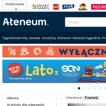
Strefa marek
Tygodniowe hity cenowe
Urodziny Ateneum
Nowości tygodnia
Pr
Powieść
Literatura
>
Albumy
Artykuły dla niemowląt