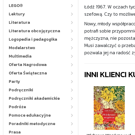
LEGO®
Łódź 1967. W oczach tyc
szefową. Czy to możliwe,
Lektury
Literatura
Nowy, młody współpracow
potrafi sobie przypomni
Literatura obcojęzyczna
mężczyzna, nie pozostaj
Logopedia i pedagogika
Musi zawalczyć o przebac
Modelarstwo
pozwala jej na radość ży
Multimedia
Oferta Nagrodowa
INNI KLIENCI
Oferta Świąteczna
Party
Podręczniki
Podręczniki akademickie
Podróże
Pomoce edukacyjne
Poradniki metodyczne
Prasa