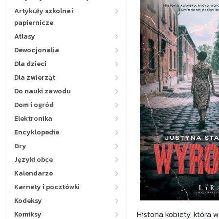
Artykuły szkolne i
papiernicze
Atlasy
Dewocjonalia
Dla dzieci
Dla zwierząt
Do nauki zawodu
Dom i ogród
Elektronika
Encyklopedie
Gry
Języki obce
Kalendarze
Karnety i pocztówki
Kodeksy
Historia kobiety, która 
Komiksy