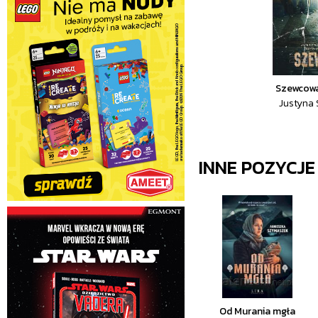
Szewcow
Justyna 
INNE POZYCJ
Od Murania mgła