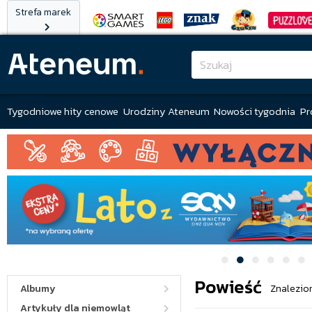
Strefa marek
Tygodniowe hity cenowe
Urodziny Ateneum
Nowości tygodnia
Pr
Powieść
Albumy
Znalezion
Artykuły dla niemowląt