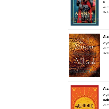
K
Aut
Rok
Al
Wyd
Aut
Rok
Alc
Wyd
Bab
Aut