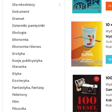
Dla młodzieży
P
Dokument
Dramat
10
Dzienniki, pamiętniki
Wyd
Ekologia
Wyd
Ekonomia
Aut
Ekonomia i biznes
Rok
Erotyka
W
Eseje, publicystyka
literacka
Etyka
100
Ezoteryka
Wyd
Fantastyka, Fantasy
Da
Felietony
Aut
Kub
Film
Rok
Filozofia