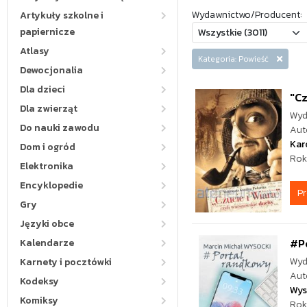
Wydawnictwo/Producent:
Artykuły szkolne i
papiernicze
Atlasy
Kategoria: Powieść
Dewocjonalia
Dla dzieci
"Cz
Dla zwierząt
Wyd
Do nauki zawodu
Aut
Kar
Dom i ogród
Rok
Elektronika
Encyklopedie
P
Gry
Języki obce
#P
Kalendarze
Wyd
Karnety i pocztówki
Aut
Kodeksy
Wys
Komiksy
Rok