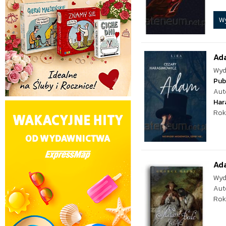
W
Ad
Wyd
Pub
Aut
Har
Rok
Ad
Wyd
Aut
Rok