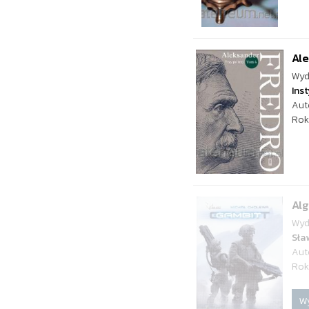
Ale
Wyd
Ins
Aut
Rok
Alg
Wyd
Sła
Aut
Rok
W