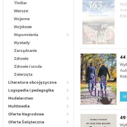
Thriller
Wyd
Aut
Wiersze
Rok
Wojenne
Wojskowe
Wspomnienia
Wywiady
Zarządzanie
44 
Zdrowie
Wyd
Zdrowie i uroda
Aut
Zwierzęta
Rok
Literatura obcojęzyczna
Logopedia i pedagogika
W
Modelarstwo
Multimedia
Oferta Nagrodowa
49 
Oferta Świąteczna
Wyd