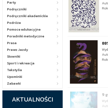
Party
Aut
Rok
Podręczniki
Podręczniki akademickie
Podróże
Pomoce edukacyjne
Poradniki metodyczne
88
Prasa
Wyd
Prawo Jazdy
Aut
Słowniki
Rok
Sport i rekreacja
Tekstylia
Upominki
Zabawki
9 g
AKTUALNOŚCI
Wyd
Aut