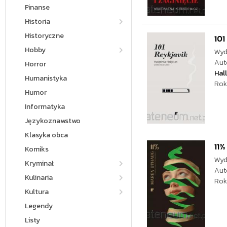
Finanse
Historia
Historyczne
101
Hobby
Wyd
Aut
Horror
Hal
Humanistyka
Rok
Humor
Informatyka
Językoznawstwo
Klasyka obca
11%
Komiks
Wyd
Kryminał
Aut
Kulinaria
Rok
Kultura
Legendy
Listy