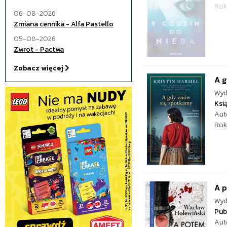
Rok
06-08-2026
Zmiana cennika - Alfa Pastello
05-08-2026
Zwrot - Pactwa
Zobacz więcej
A 
Wyd
Ksi
Aut
Rok
A p
Wyd
Pub
Aut