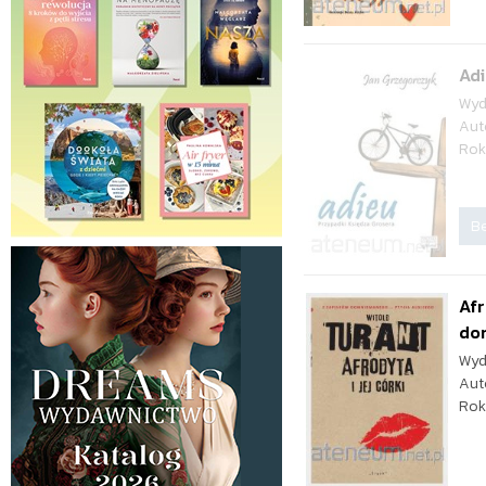
Adi
Wyd
Aut
Rok
Be
Afr
do
Wyd
Aut
Rok