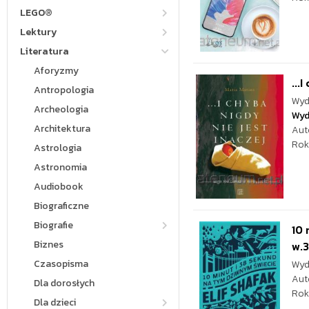
LEGO®
Lektury
Literatura
Aforyzmy
...
Antropologia
Wyd
Archeologia
Wyd
Architektura
Aut
Rok
Astrologia
Astronomia
Audiobook
Biograficzne
Biografie
10 
Biznes
w.3
Czasopisma
Wyd
Aut
Dla dorosłych
Rok
Dla dzieci