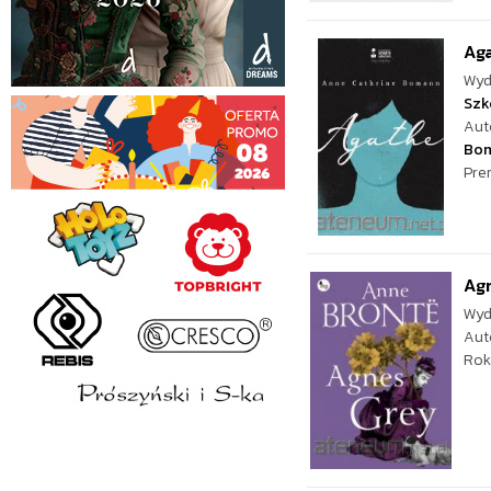
Ag
Wyd
Szk
Aut
Bo
Pre
Ag
Wyd
Aut
Rok