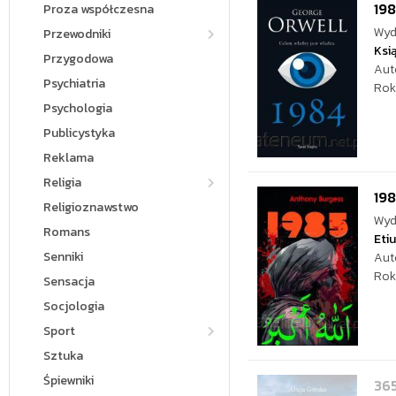
19
Proza współczesna
Wyd
Przewodniki
Ksi
Przygodowa
Aut
Psychiatria
Rok
Psychologia
Publicystyka
Reklama
Religia
19
Religioznawstwo
Wyd
Romans
Eti
Senniki
Aut
Rok
Sensacja
Socjologia
Sport
Sztuka
Śpiewniki
365