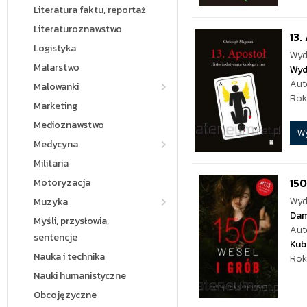
Literatura faktu, reportaż
Literaturoznawstwo
13.
Logistyka
Wyd
Malarstwo
Wyd
Aut
Malowanki
Rok
Marketing
Medioznawstwo
W
Medycyna
Militaria
150
Motoryzacja
Wyd
Muzyka
Da
Myśli, przysłowia,
Aut
sentencje
Kub
Nauka i technika
Rok
Nauki humanistyczne
Obcojęzyczne