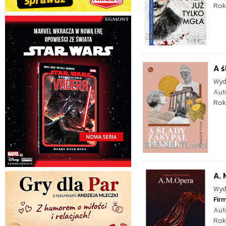
Rok
A ś
Wyd
Aut
Rok
A. 
Wyd
Fir
Aut
Rok