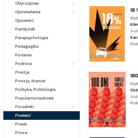
Obyczajowa
18 
Opowiadania
Wyd
Opowieść
Kli
Pamiętnik
Aut
Kar
Parapsychologia
Rok
Pedagogika
Podania
Podróże
Poezja
180
Poezja, dramat
Wyd
Polityka, Politologia
Ost
Aut
Popularnonaukowa
Rok
Poradniki
Powieść
Prawo
Proza