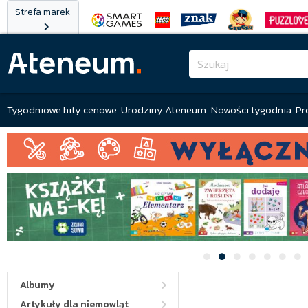
Strefa marek
Tygodniowe hity cenowe
Urodziny Ateneum
Nowości tygodnia
Pr
Albumy
Artykuły dla niemowląt