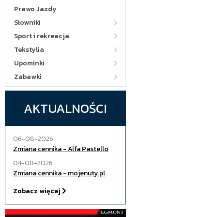
Prawo Jazdy
Słowniki
Sport i rekreacja
Tekstylia
Upominki
Zabawki
AKTUALNOŚCI
06-08-2026
Zmiana cennika - Alfa Pastello
04-08-2026
Zmiana cennika - mojenuty.pl
Zobacz więcej