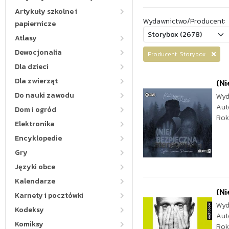
Artykuły szkolne i
Wydawnictwo/Producent:
papiernicze
Atlasy
Dewocjonalia
Producent: Storybox
Dla dzieci
Dla zwierząt
(N
Do nauki zawodu
Wyd
Aut
Dom i ogród
Rok
Elektronika
Encyklopedie
Gry
Języki obce
Kalendarze
(Ni
Karnety i pocztówki
Wyd
Kodeksy
Aut
Komiksy
Rok