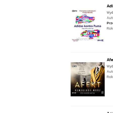
Adi
Wyd
Aut
Prz
Rok
Af
Wyd
Aut
Rok