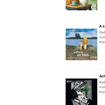
A ż
Wyd
Aut
Rok
Ach
Wyd
Aut
Rok