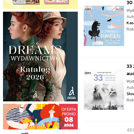
30 
Wyd
Aut
Kas
Rok
33 
au
Wyd
Aut
Sło
Rok
451