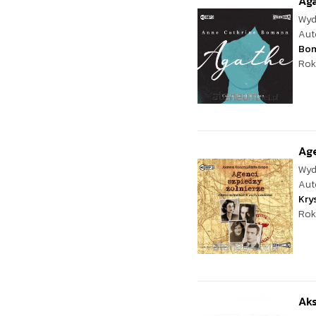
Ag
Wyd
Aut
Bo
Rok
Age
Wyd
Aut
Kry
Rok
Ak