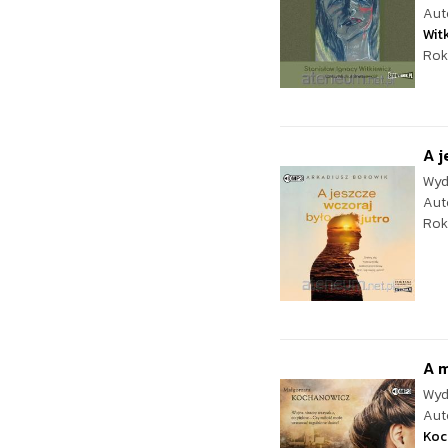
Aut
Wit
Rok
A j
Wyd
Aut
Rok
A m
Wyd
Aut
Koc