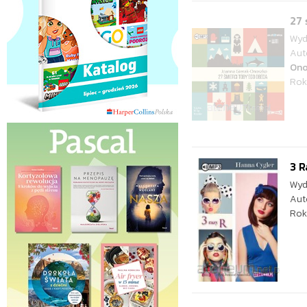
27
Wyd
Aut
Ono
Rok
3 R
Wyd
Aut
Rok