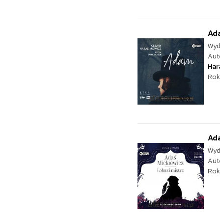
Ad
Wyd
Aut
Har
Rok
Ada
Wyd
Aut
Rok