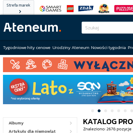
Strefa marek
Tygodniowe hity cenowe
Urodziny Ateneum
Nowości tygodnia
Pr
KATALOG PR
Albumy
Znaleziono: 2678 pozycje
Artykuły dla niemowląt