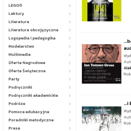
LEGO®
Lektury
Literatura
Literatura obcojęzyczna
Logopedia i pedagogika
...
Modelarstwo
au
Multimedia
Wyd
Aut
Oferta Nagrodowa
Ale
Oferta Świąteczna
Rok
Party
Podręczniki
Podręczniki akademickie
...
Podróże
Wyd
Pomoce edukacyjne
Aut
Poradniki metodyczne
Rok
Prasa