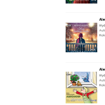
Ale
Wyd
Aut
Rok
Al
Wyd
Aut
Rok