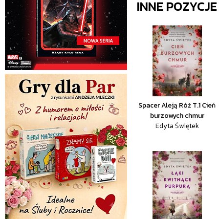
INNE POZYCJ
Spacer Aleją Róż T.1 Cień
burzowych chmur
Edyta Świętek