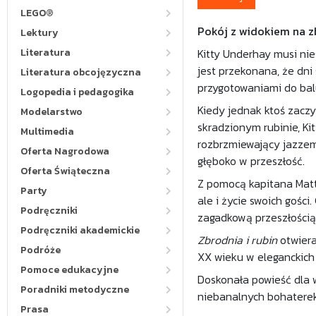
LEGO®
Pokój z widokiem na z
Lektury
Literatura
Kitty Underhay musi nie
jest przekonana, że dn
Literatura obcojęzyczna
przygotowaniami do bal
Logopedia i pedagogika
Kiedy jednak ktoś zaczy
Modelarstwo
skradzionym rubinie, K
Multimedia
rozbrzmiewający jazzem 
Oferta Nagrodowa
głęboko w przeszłość.
Oferta Świąteczna
Z pomocą kapitana Matth
Party
ale i życie swoich gości
Podręczniki
zagadkową przeszłości
Podręczniki akademickie
Zbrodnia i rubin
otwiera
Podróże
XX wieku w eleganckich 
Pomoce edukacyjne
Doskonała powieść dla wi
Poradniki metodyczne
niebanalnych bohaterek
Prasa