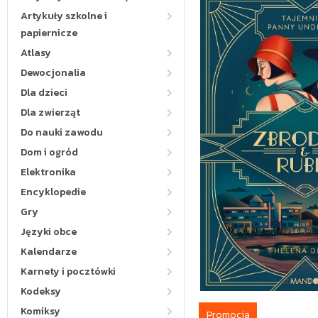
Artykuły szkolne i
papiernicze
Atlasy
Dewocjonalia
Dla dzieci
Dla zwierząt
Do nauki zawodu
Dom i ogród
Elektronika
Encyklopedie
Gry
Języki obce
Kalendarze
Karnety i pocztówki
Kodeksy
Komiksy
Promocja