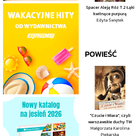
Spacer Aleją Róż T.2 Łąki
kwitnące purpurą
Edyta Świętek
POWIEŚĆ
"Czucie i Wiara", czyli
warszawskie duchy TW
Małgorzata Karolina
Piekarska