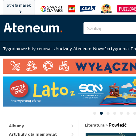
Strefa marek
Tygodniowe hity cenowe
Urodziny Ateneum
Nowości tygodnia
Pr
Powieść
Literatura
>
Albumy
Artykuły dla niemowląt