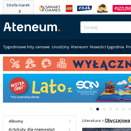
Strefa marek
Tygodniowe hity cenowe
Urodziny Ateneum
Nowości tygodnia
Pr
Obyczajowa
Literatura
>
Albumy
Artykuły dla niemowląt