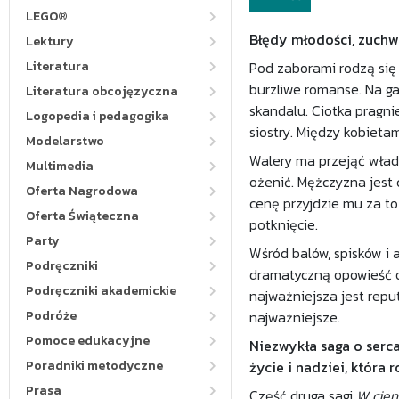
LEGO®
Błędy młodości, zuchwa
Lektury
Literatura
Pod zaborami rodzą się 
burzliwe romanse. Na ga
Literatura obcojęzyczna
skandalu. Ciotka pragni
Logopedia i pedagogika
siostry. Między kobietam
Modelarstwo
Walery ma przejąć wład
Multimedia
ożenić. Mężczyzna jest 
Oferta Nagrodowa
cenę przyjdzie mu za to 
Oferta Świąteczna
potknięcie.
Party
Wśród balów, spisków i 
Podręczniki
dramatyczną opowieść o 
Podręczniki akademickie
najważniejsza jest reput
Podróże
najważniejsze.
Pomoce edukacyjne
Niezwykła saga o serc
Poradniki metodyczne
życie i nadziei, która 
Prasa
Część druga sagi
W cien