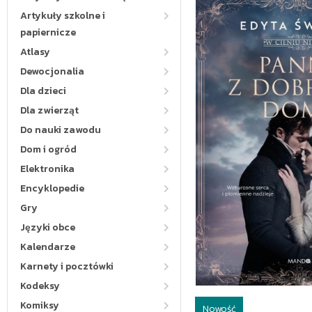
Artykuły szkolne i
papiernicze
Atlasy
Dewocjonalia
Dla dzieci
Dla zwierząt
Do nauki zawodu
Dom i ogród
Elektronika
Encyklopedie
Gry
Języki obce
Kalendarze
Karnety i pocztówki
Kodeksy
Komiksy
Nowość