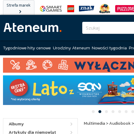
Strefa marek
Tygodniowe hity cenowe
Urodziny Ateneum
Nowości tygodnia
Pr
Multimedia
>
Audiobook
Albumy
Artykuły dla niemowląt