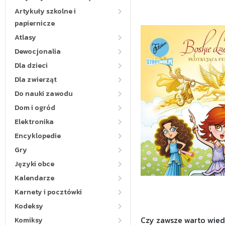
Artykuły szkolne i
papiernicze
Atlasy
Dewocjonalia
Dla dzieci
Dla zwierząt
Do nauki zawodu
Dom i ogród
Elektronika
Encyklopedie
Gry
Języki obce
Kalendarze
Karnety i pocztówki
Kodeksy
Czy zawsze warto wied
Komiksy