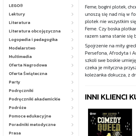
LEGO®
Feme, bogini plotek, c
unoszą się nad nią w fo
Lektury
plotek nie wszystkim s
Literatura
Feme. Czy boska plotkar
Literatura obcojęzyczna
razem sama stanie się 
Logopedia i pedagogika
Spojrzenie na mity grec
Modelarstwo
Persefona, Afrodyta i A
Multimedia
szkoli swe boskie umiej
Oferta Nagrodowa
czeka je mityczna przys
Oferta Świąteczna
koleżanka dokucza, z dru
Party
Podręczniki
INNI KLIENCI
Podręczniki akademickie
Podróże
Pomoce edukacyjne
Poradniki metodyczne
Prasa