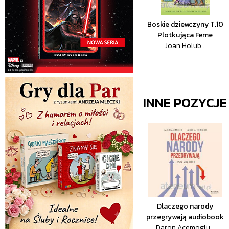
Boskie dziewczyny T.10
Plotkująca Feme
Joan Holub...
INNE POZYCJ
Dlaczego narody
przegrywają audiobook
Daron Acemoglu...