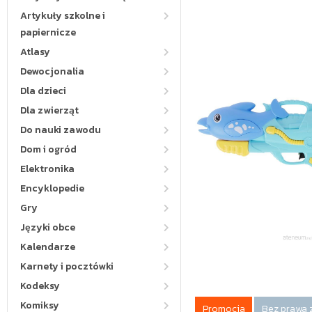
Artykuły szkolne i
papiernicze
Atlasy
Dewocjonalia
Dla dzieci
Dla zwierząt
Do nauki zawodu
Dom i ogród
Elektronika
Encyklopedie
Gry
Języki obce
Kalendarze
Karnety i pocztówki
Kodeksy
Komiksy
Promocja
Bez prawa 