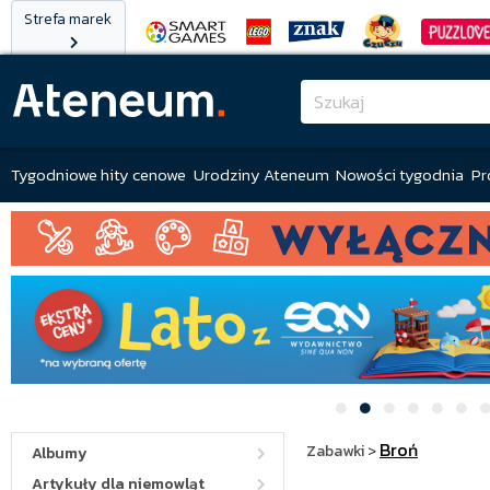
Strefa marek
Tygodniowe hity cenowe
Urodziny Ateneum
Nowości tygodnia
Pr
Broń
Zabawki
>
Albumy
Artykuły dla niemowląt