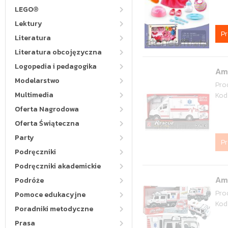
LEGO®
Lektury
P
Literatura
Literatura obcojęzyczna
Logopedia i pedagogika
Am
Modelarstwo
Pro
Multimedia
Kod
Oferta Nagrodowa
Oferta Świąteczna
Party
P
Podręczniki
Podręczniki akademickie
Am
Podróże
Pro
Pomoce edukacyjne
Kod
Poradniki metodyczne
Prasa