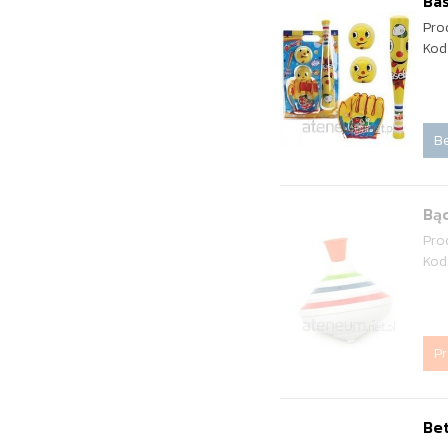
Bas
Pro
Kod
Be
Bą
Pro
Kod
P
Be