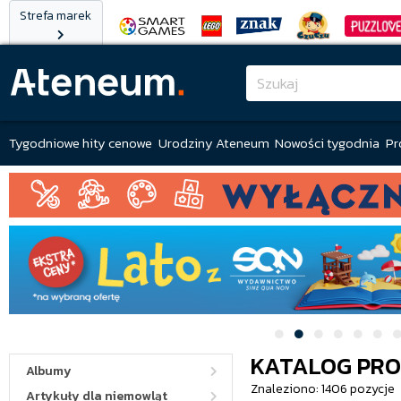
Strefa marek
Tygodniowe hity cenowe
Urodziny Ateneum
Nowości tygodnia
Pr
KATALOG PR
Albumy
Znaleziono: 1406 pozycje
Artykuły dla niemowląt