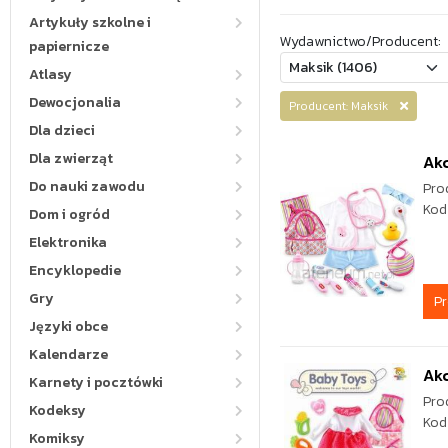
Artykuły szkolne i
Wydawnictwo/Producent:
papiernicze
Atlasy
Dewocjonalia
Producent: Maksik
Dla dzieci
Dla zwierząt
Akc
Do nauki zawodu
Pro
Kod
Dom i ogród
Elektronika
Encyklopedie
Gry
P
Języki obce
Kalendarze
Akc
Karnety i pocztówki
Pro
Kodeksy
Kod
Komiksy