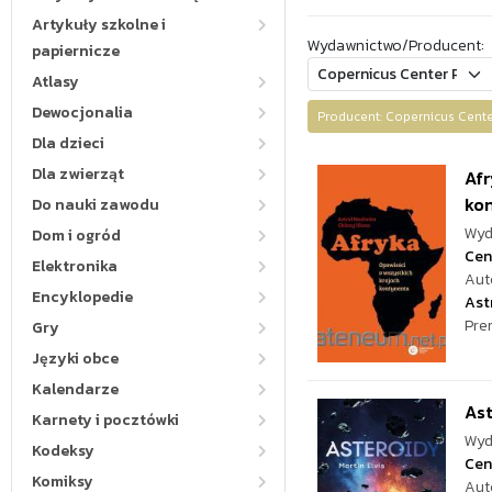
Artykuły szkolne i
Wydawnictwo/Producent:
papiernicze
Atlasy
Dewocjonalia
Producent: Copernicus Cen
Dla dzieci
Dla zwierząt
Afr
ko
Do nauki zawodu
Wyd
Dom i ogród
Cen
Elektronika
Aut
Encyklopedie
Ast
Pre
Gry
Języki obce
Kalendarze
Ast
Karnety i pocztówki
Wyd
Kodeksy
Cen
Komiksy
Aut