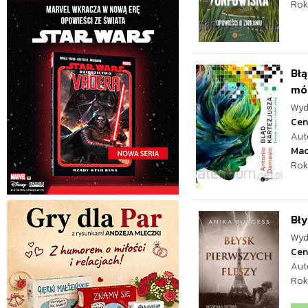
Rok
Błą
mó
Wyd
Cen
Aut
Mac
Rok
Bły
Wyd
Cen
Aut
Rok