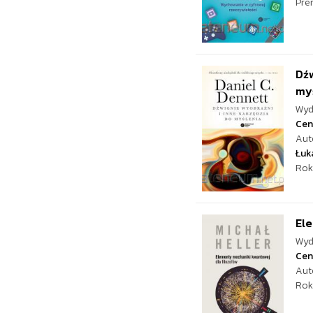
Pre
Dźw
my
Wyd
Cen
Aut
Łuk
Rok
Ele
Wyd
Cen
Aut
Rok