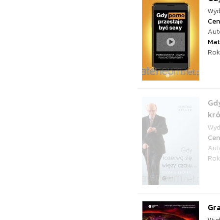
Wyd
Cen
Aut
Mat
Rok
Gdy
kró
Wyd
Cen
Aut
Rok
Gra