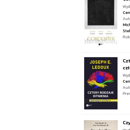
Wyd
Cen
Aut
Mich
Ste
Rok
Czt
czł
Wyd
Cen
Aut
Pre
Czy