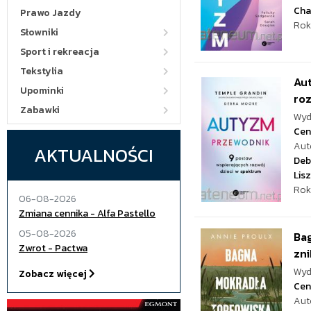
Cha
Prawo Jazdy
Rok
Słowniki
Sport i rekreacja
Tekstylia
Aut
Upominki
ro
Zabawki
Wyd
Cen
Aut
AKTUALNOŚCI
Deb
Lis
Rok
06-08-2026
Zmiana cennika - Alfa Pastello
05-08-2026
Bag
Zwrot - Pactwa
zni
Wyd
Zobacz więcej
Cen
Aut