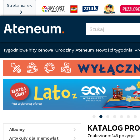
Strefa marek
Tygodniowe hity cenowe
Urodziny Ateneum
Nowości tygodnia
Pr
KATALOG PR
Albumy
Znaleziono: 146 pozycje
Artykuły dla niemowląt