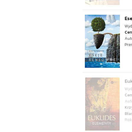
Es
Wyd
Cen
Aut
Pre
Euk
Wyd
Cen
Aut
Krz
Bła
Rok