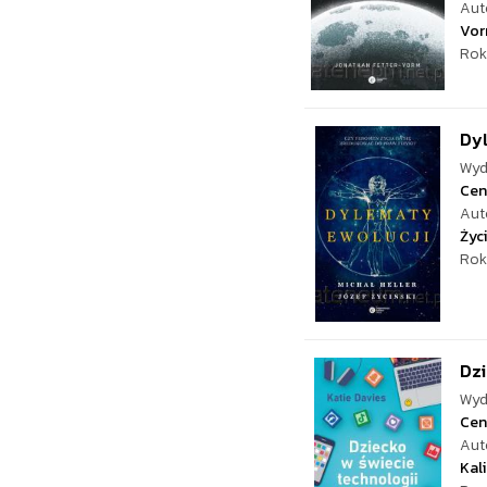
Aut
Vo
Rok
Dy
Wyd
Cen
Aut
Życi
Rok
Dzi
Wyd
Cen
Aut
Kal