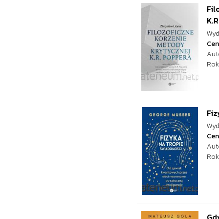
Fil
K.R
Wyd
Cen
Aut
Rok
Fiz
Wyd
Cen
Aut
Rok
Gdy