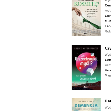
Wyd
Cen
Aut
Con
Mue
Lan
Rok
Czy
Wyd
Cen
Aut
Hos
Pre
De
Wyd