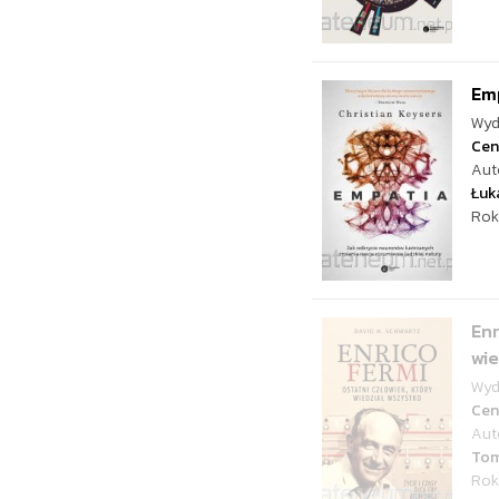
Emp
Wyd
Cen
Aut
Łuk
Rok
Enr
wie
Wyd
Cen
Aut
Tom
Rok