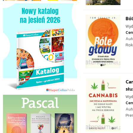
Ból
Wyd
Cen
Aut
Rok
Can
słu
Wyd
Cen
Aut
Pre