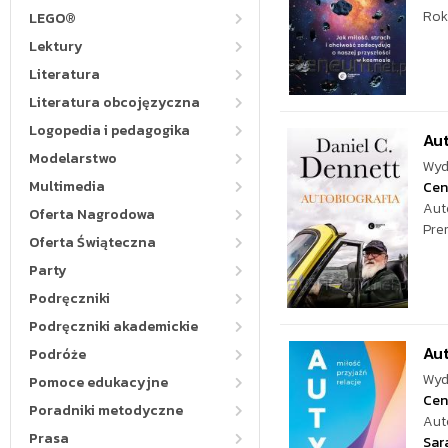
Rok
LEGO®
Lektury
Literatura
Literatura obcojęzyczna
Logopedia i pedagogika
Aut
Modelarstwo
Wyd
Multimedia
Cen
Aut
Oferta Nagrodowa
Pre
Oferta Świąteczna
Party
Podręczniki
Podręczniki akademickie
Aut
Podróże
Wyd
Pomoce edukacyjne
Cen
Poradniki metodyczne
Aut
Prasa
Sar