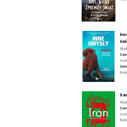
Inn
św
Wyd
Cen
Aut
Smi
Rok
Ira
Wyd
Cen
Aut
Rok