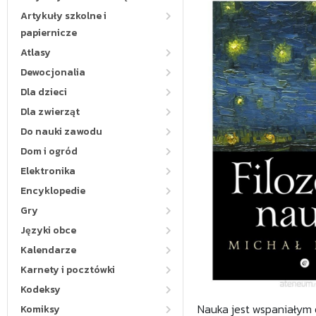
Artykuły szkolne i
papiernicze
Atlasy
Dewocjonalia
Dla dzieci
Dla zwierząt
Do nauki zawodu
Dom i ogród
Elektronika
Encyklopedie
Gry
Języki obce
Kalendarze
Karnety i pocztówki
Kodeksy
Nauka jest wspaniałym 
Komiksy