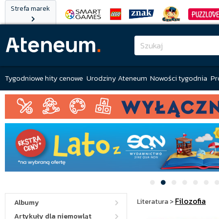
Strefa marek
Tygodniowe hity cenowe
Urodziny Ateneum
Nowości tygodnia
Pr
Filozofia
Literatura
>
Albumy
Artykuły dla niemowląt