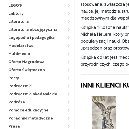
stosowana, zwłaszcza je
LEGO®
nauce, jej metodzie, str
Lektury
nieodzownym dla współc
Literatura
Książka "Filozofia nauki
Literatura obcojęzyczna
Michała Hellera, który 
Logopedia i pedagogika
popularyzacji nauki. Ob
Modelarstwo
uprzedzeń oraz prostowa
Multimedia
Książka od lat jest nie
Oferta Nagrodowa
przyrodniczych, czego o
Oferta Świąteczna
Party
INNI KLIENCI
Podręczniki
Podręczniki akademickie
Podróże
Pomoce edukacyjne
Poradniki metodyczne
Prasa