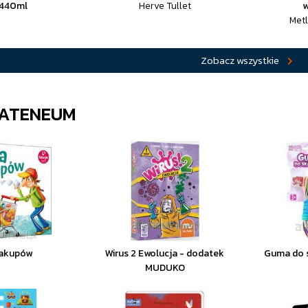
 440ml
Herve Tullet
w
Metl
Zobacz wszystkie
 ATENEUM
zakupów
Wirus 2 Ewolucja - dodatek
Guma do s
MUDUKO