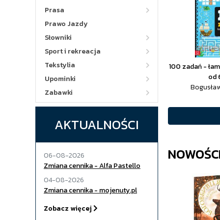
Prasa
Prawo Jazdy
Słowniki
Sport i rekreacja
Tekstylia
100 zadań - łami
od 
Upominki
Bogusław
Zabawki
AKTUALNOŚCI
NOWOŚC
06-08-2026
Zmiana cennika - Alfa Pastello
04-08-2026
Zmiana cennika - mojenuty.pl
Zobacz więcej