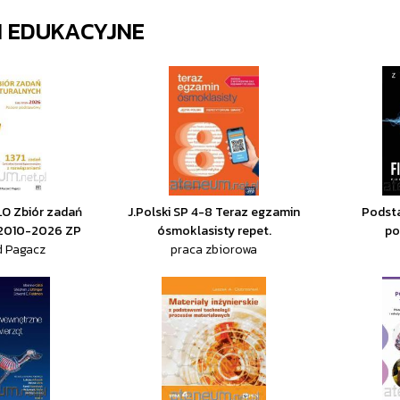
 EDUKACYJNE
O Zbiór zadań
J.Polski SP 4-8 Teraz egzamin
Podsta
 2010-2026 ZP
ósmoklasisty repet.
po
d Pagacz
praca zbiorowa