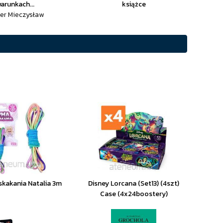
arunkach...
książce
er Mieczysław
kakania Natalia 3m
Disney Lorcana (Set13) (4szt)
Case (4x24boostery)