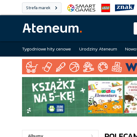
Strefa marek
Tygodniowe hity cenowe
Urodziny Ateneum
Nowoś
POLECA
Albumy