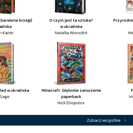
barwione brzegi)
O czym jest ta sztuka?
Przyrodni
aińska
w.ukraińska
h Kaner
Natalka Worożbit
Ma
led w.ukraińska
Minecraft. Głębokie zanurzenie
F
 Sage
paperback
H
Nick Eliopulos
Zobacz wszystkie