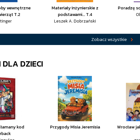
roby wewnętrzne
Materiały inżynierskie z
Poradzę so
ierząt T.2
podstawami... T.4
Ol
ttinger
Leszek A. Dobrzański
Zobacz wszystkie
 DLA DZIECI
 Złamany kod
Przygody Misia Jeremisia
Wrocław jak
rback