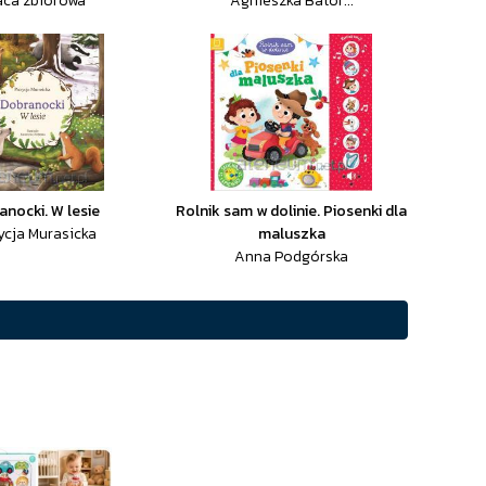
aca zbiorowa
Agnieszka Bator...
anocki. W lesie
Rolnik sam w dolinie. Piosenki dla
ycja Murasicka
maluszka
Anna Podgórska