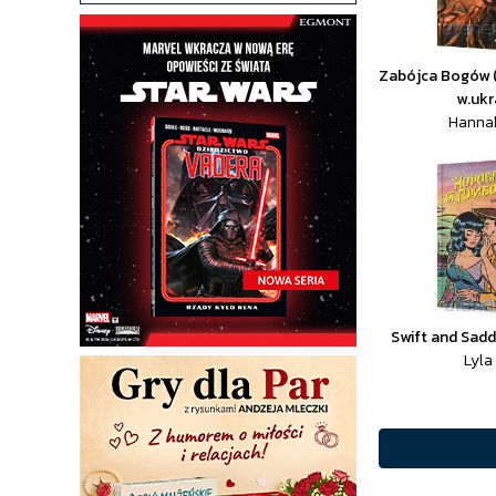
Zabójca Bogów (
w.ukr
Hanna
Swift and Sadd
Lyla