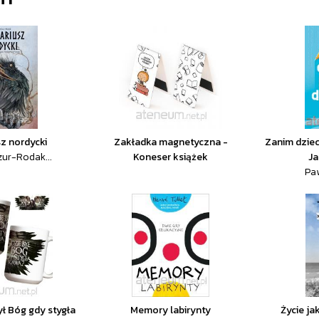
sz nordycki
Zakładka magnetyczna -
Zanim dziec
zur-Rodak...
Koneser książek
Ja
Paw
ył Bóg gdy stygła
Memory labirynty
Życie ja