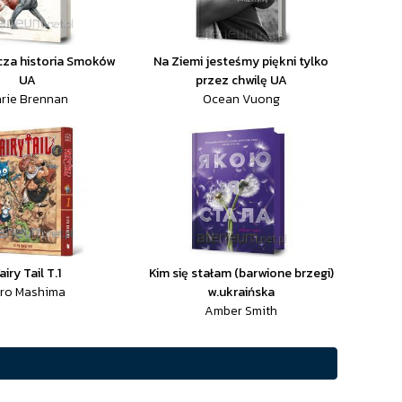
cza historia Smoków
Na Ziemi jesteśmy piękni tylko
UA
przez chwilę UA
rie Brennan
Ocean Vuong
airy Tail T.1
Kim się stałam (barwione brzegi)
iro Mashima
w.ukraińska
Amber Smith