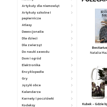
Artykuły dla niemowląt
Artykuły szkolne i
papiernicze
Atlasy
Dewocjonalia
Dla dzieci
Dla zwierząt
Bestiariu
Do nauki zawodu
Natalia Ma
Dom i ogród
Elektronika
Encyklopedie
Gry
Języki obce
Kalendarze
Karnety i pocztówki
Kubek - Gdzie b
Kodeksy