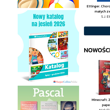
Ettinger. Cho
małych zw
S.J. E
NOWOŚCI
Minecraft.
pape