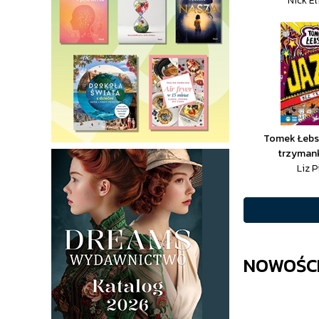
Nick E
Tomek Łebsk
trzymank
Liz 
NOWOŚCI