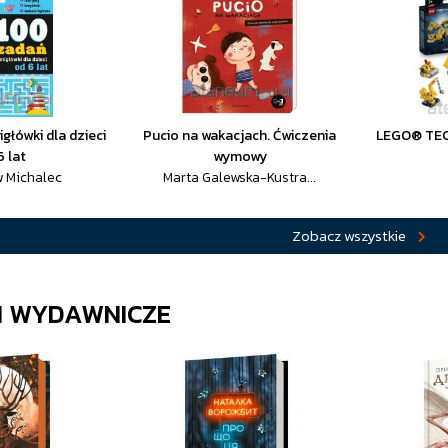
główki dla dzieci
Pucio na wakacjach. Ćwiczenia
LEGO® TEC
6 lat
wymowy
 Michalec
Marta Galewska-Kustra...
Zobacz wszystkie
I WYDAWNICZE