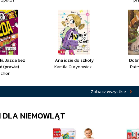
liopulos
pr
i. Jazda bez
Ana idzie do szkoły
Dobr
i (prawie)
Kamila Gurynowicz...
Patr
Pichon
Zobacz wszystkie
 DLA NIEMOWLĄT