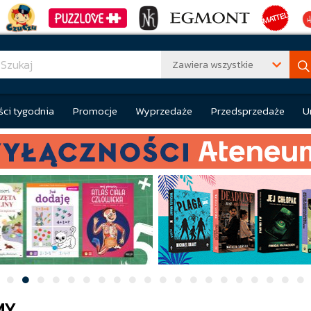
Zawiera wszystkie
ci tygodnia
Promocje
Wyprzedaże
Przedsprzedaże
U
MY