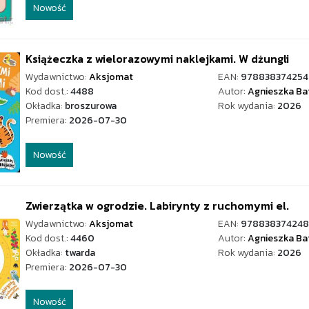
Nowość
Książeczka z wielorazowymi naklejkami. W dżungli
Wydawnictwo:
Aksjomat
EAN:
97883837425
Kod dost.:
4488
Autor:
Agnieszka Ba
Okładka:
broszurowa
Rok wydania:
2026
Premiera:
2026-07-30
Nowość
Zwierzątka w ogrodzie. Labirynty z ruchomymi el.
Wydawnictwo:
Aksjomat
EAN:
97883837424
Kod dost.:
4460
Autor:
Agnieszka Ba
Okładka:
twarda
Rok wydania:
2026
Premiera:
2026-07-30
Nowość