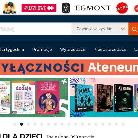
Zawiera wszystkie
ci tygodnia
Promocje
Wyprzedaże
Przedsprzedaże
U
 DLA DZIECI
Znaleziono: 393 pozycje