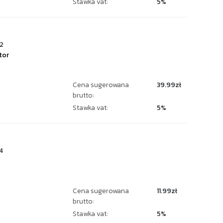
Stawka vat:
5%
2
tor
Cena sugerowana
39.99zł
brutto:
Stawka vat:
5%
4
Cena sugerowana
11.99zł
brutto:
Stawka vat:
5%