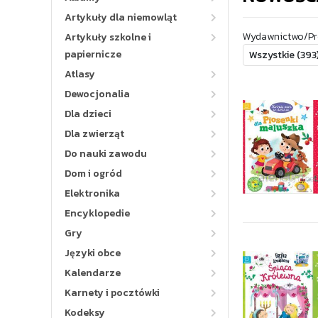
Artykuły dla niemowląt
Wydawnictwo/Pr
Artykuły szkolne i
papiernicze
Atlasy
Dewocjonalia
Dla dzieci
Dla zwierząt
Do nauki zawodu
Dom i ogród
Elektronika
Encyklopedie
Gry
Języki obce
Kalendarze
Karnety i pocztówki
Kodeksy