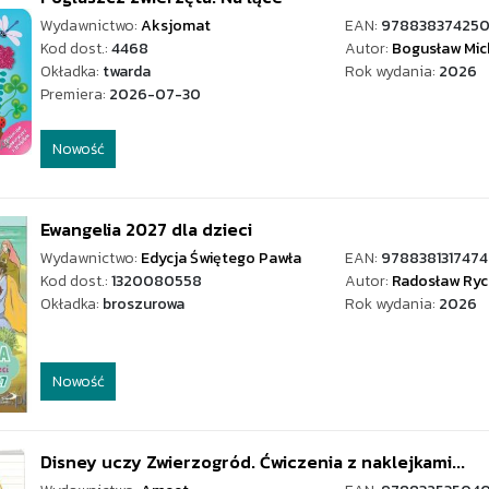
Wydawnictwo:
Aksjomat
EAN:
97883837425
Kod dost.:
4468
Autor:
Bogusław Mic
Okładka:
twarda
Rok wydania:
2026
Premiera:
2026-07-30
Nowość
Ewangelia 2027 dla dzieci
Wydawnictwo:
Edycja Świętego Pawła
EAN:
9788381317474
Kod dost.:
1320080558
Autor:
Radosław Ryc
Okładka:
broszurowa
Rok wydania:
2026
Nowość
Disney uczy Zwierzogród. Ćwiczenia z naklejkami...