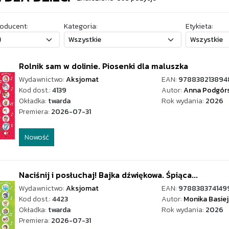
oducent:
Kategoria:
Etykieta:
Rolnik sam w dolinie. Piosenki dla maluszka
Wydawnictwo:
Aksjomat
EAN:
978838213894
Kod dost.:
4139
Autor:
Anna Podgór
Okładka:
twarda
Rok wydania:
2026
Premiera:
2026-07-31
Nowość
Naciśnij i posłuchaj! Bajka dźwiękowa. Śpiąca...
Wydawnictwo:
Aksjomat
EAN:
978838374149
Kod dost.:
4423
Autor:
Monika Basie
Okładka:
twarda
Rok wydania:
2026
Premiera:
2026-07-31