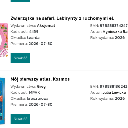
Zwierzątka na safari. Labirynty z ruchomymi el.
Wydawnictwo:
Aksjomat
EAN:
978838374247
Kod dost.:
4459
Autor:
Agnieszka Ba
Okładka:
twarda
Rok wydania:
2026
Premiera:
2026-07-30
Nowość
Mój pierwszy atlas. Kosmos
Wydawnictwo:
Greg
EAN:
978838186242
Kod dost.:
MPAK
Autor:
Julia Lewicka
Okładka:
broszurowa
Rok wydania:
2026
Premiera:
2026-07-30
Nowość