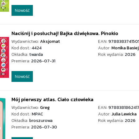
Nowość
Naciśnij i posłuchaj! Bajka dźwiękowa. Pinokio
Wydawnictwo:
Aksjomat
EAN:
978838374150
Kod dost.:
4424
Autor:
Monika Basie
Okładka:
twarda
Rok wydania:
2026
Premiera:
2026-07-31
Nowość
Mój pierwszy atlas. Ciało człowieka
Wydawnictwo:
Greg
EAN:
978838186241
Kod dost.:
MPAC
Autor:
Julia Lewicka
Okładka:
broszurowa
Rok wydania:
2026
Premiera:
2026-07-30