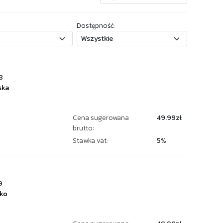
Dostępność:
8
ska
Cena sugerowana
49.99zł
brutto:
Stawka vat:
5%
9
jko