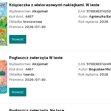
Książeczka z wielorazowymi naklejkami. W lesie
Wydawnictwo:
Aksjomat
EAN:
978838374253
Kod dost.:
4487
Autor:
Agnieszka Ba
Okładka:
broszurowa
Rok wydania:
2026
Premiera:
2026-07-30
Nowość
Pogłaszcz zwierzęta W lesie
Wydawnictwo:
Aksjomat
EAN:
97883837424
Kod dost.:
4467
Autor:
Bogusław Mic
Okładka:
twarda
Rok wydania:
2026
Premiera:
2026-07-30
Nowość
Pogłaszcz zwierzęta. Na łące