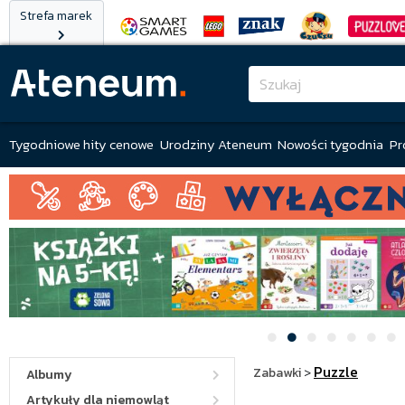
Strefa marek
Tygodniowe hity cenowe
Urodziny Ateneum
Nowości tygodnia
Pr
Puzzle
Zabawki
>
Albumy
Artykuły dla niemowląt