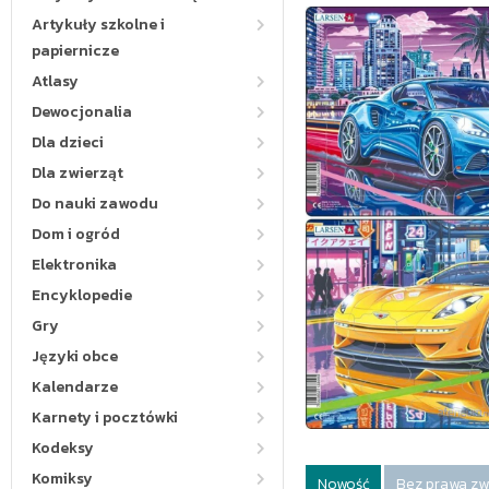
Artykuły szkolne i
papiernicze
Atlasy
Dewocjonalia
Dla dzieci
Dla zwierząt
Do nauki zawodu
Dom i ogród
Elektronika
Encyklopedie
Gry
Języki obce
Kalendarze
Karnety i pocztówki
Kodeksy
Komiksy
Nowość
Bez prawa zw