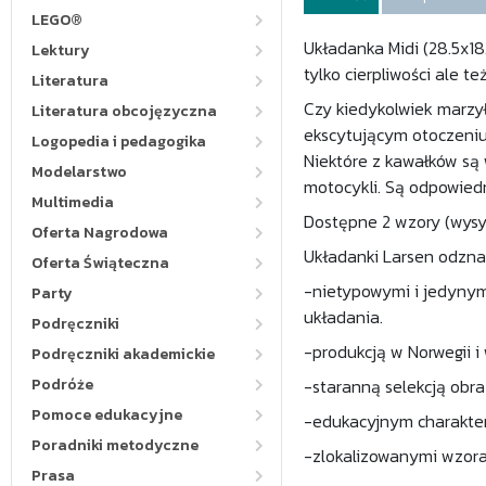
LEGO®
Układanka Midi (28.5x18
Lektury
tylko cierpliwości ale t
Literatura
Czy kiedykolwiek marzy
Literatura obcojęzyczna
ekscytującym otoczeniu
Logopedia i pedagogika
Niektóre z kawałków są
Modelarstwo
motocykli. Są odpowiedn
Multimedia
Dostępne 2 wzory (wysy
Oferta Nagrodowa
Układanki Larsen odzna
Oferta Świąteczna
-nietypowymi i jedynymi
Party
układania.
Podręczniki
-produkcją w Norwegii i
Podręczniki akademickie
Podróże
-staranną selekcją obr
Pomoce edukacyjne
-edukacyjnym charakte
Poradniki metodyczne
-zlokalizowanymi wzora
Prasa