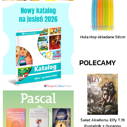
Hula Hop składane 58cm
POLECAMY
Świat Akwilonu. Elfy T.19
Pustelnik z Ourannu