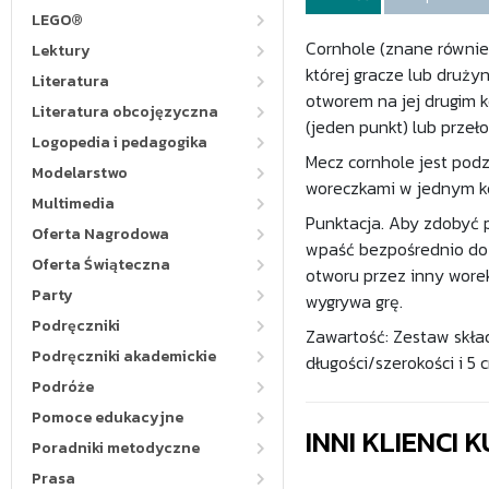
LEGO®
Cornhole (znane również
Lektury
której gracze lub druży
Literatura
otworem na jej drugim 
Literatura obcojęzyczna
(jeden punkt) lub przeł
Logopedia i pedagogika
Mecz cornhole jest pod
Modelarstwo
woreczkami w jednym ko
Multimedia
Punktacja. Aby zdobyć p
Oferta Nagrodowa
wpaść bezpośrednio do 
Oferta Świąteczna
otworu przez inny worek
Party
wygrywa grę.
Podręczniki
Zawartość: Zestaw skład
Podręczniki akademickie
długości/szerokości i 5 
Podróże
Pomoce edukacyjne
INNI KLIENCI
Poradniki metodyczne
Prasa