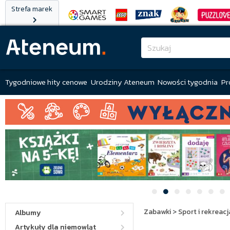
Strefa marek
Tygodniowe hity cenowe
Urodziny Ateneum
Nowości tygodnia
Pr
Zabawki
>
Sport i rekreacj
Albumy
Artykuły dla niemowląt