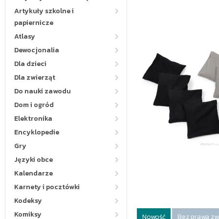
Artykuły szkolne i
papiernicze
Atlasy
Dewocjonalia
Dla dzieci
Dla zwierząt
Do nauki zawodu
Dom i ogród
Elektronika
Encyklopedie
Gry
Języki obce
Kalendarze
Karnety i pocztówki
Kodeksy
Komiksy
Nowość
Bez prawa zw