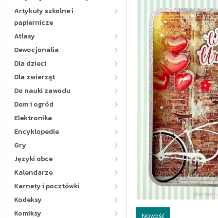
Artykuły szkolne i
papiernicze
Atlasy
Dewocjonalia
Dla dzieci
Dla zwierząt
Do nauki zawodu
Dom i ogród
Elektronika
Encyklopedie
Gry
Języki obce
Kalendarze
Karnety i pocztówki
Kodeksy
Komiksy
Nowość