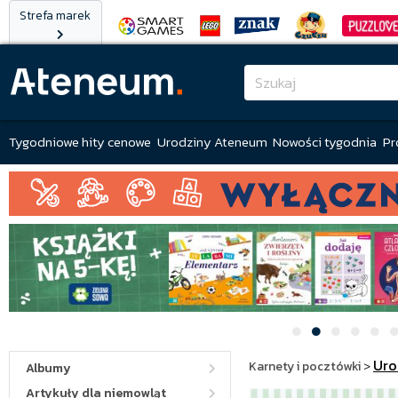
Strefa marek
Tygodniowe hity cenowe
Urodziny Ateneum
Nowości tygodnia
Pr
Uro
Karnety i pocztówki
>
Albumy
Artykuły dla niemowląt