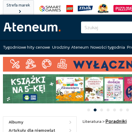
Strefa marek
Tygodniowe hity cenowe
Urodziny Ateneum
Nowości tygodnia
Pr
Poradniki
Literatura
>
Albumy
Artykuły dla niemowląt