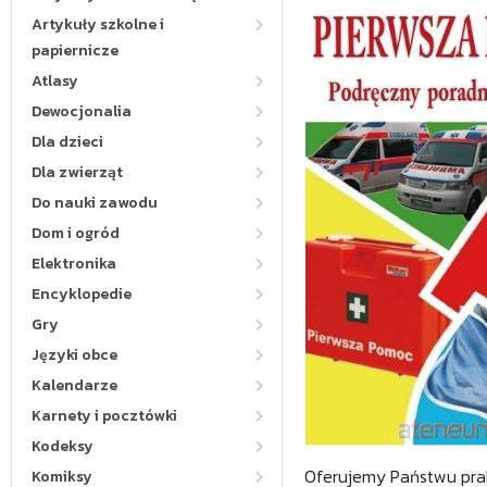
Artykuły szkolne i
papiernicze
Atlasy
Dewocjonalia
Dla dzieci
Dla zwierząt
Do nauki zawodu
Dom i ogród
Elektronika
Encyklopedie
Gry
Języki obce
Kalendarze
Karnety i pocztówki
Kodeksy
Oferujemy Państwu prak
Komiksy