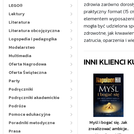
zdrowia zarówno dorosły
LEGO®
praktyczny format (15 
Lektury
elementem wyposażenia 
Literatura
mogła być udzielona sp
Literatura obcojęzyczna
zdrowotne, jak krwawien
Logopedia i pedagogika
zatrucia, oparzenia i w
Modelarstwo
Multimedia
INNI KLIENCI
Oferta Nagrodowa
Oferta Świąteczna
Party
Podręczniki
Podręczniki akademickie
Podróże
Pomoce edukacyjne
Myśl i bogać się. Jak
Poradniki metodyczne
zrealizować ambicje..
Prasa