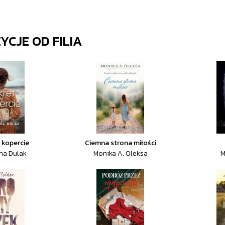
ZYCJE OD
FILIA
 kopercie
Ciemna strona miłości
na Dulak
Monika A. Oleksa
M