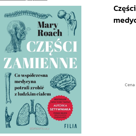
Częśc
medycy
Cena 