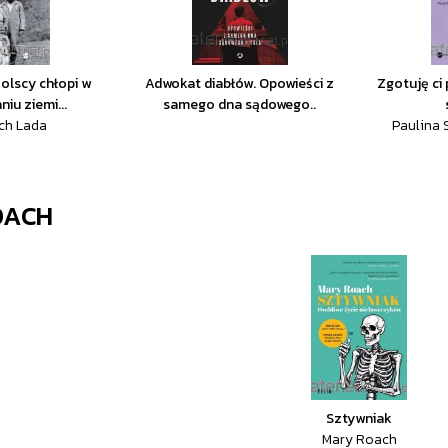
olscy chłopi w
Adwokat diabłów. Opowieści z
Zgotuję ci
iu ziemi...
samego dna sądowego..
ch Lada
Paulina
OACH
Sztywniak
Mary Roach