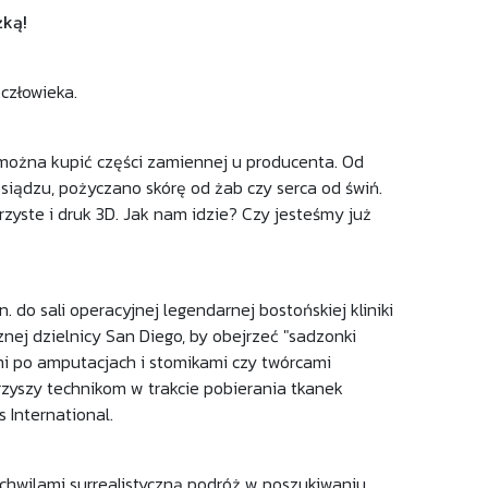
żką!
człowieka.
e można kupić części zamiennej u producenta. Od
osiądzu, pożyczano skórę od żab czy serca od świń.
zyste i druk 3D. Jak nam idzie? Czy jesteśmy już
do sali operacyjnej legendarnej bostońskiej kliniki
znej dzielnicy San Diego, by obejrzeć "sadzonki
i po amputacjach i stomikami czy twórcami
rzyszy technikom w trakcie pobierania tkanek
 International.
hwilami surrealistyczną podróż w poszukiwaniu