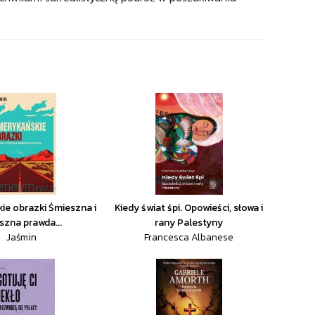
e obrazki Śmieszna i
Kiedy świat śpi. Opowieści, słowa i
szna prawda...
rany Palestyny
Jaśmin
Francesca Albanese