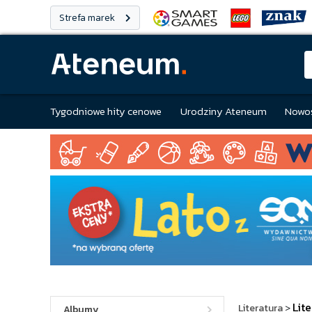
Strefa marek
Tygodniowe hity cenowe
Urodziny Ateneum
Nowoś
Lit
Literatura
>
Albumy