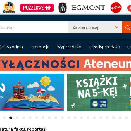
Zawiera frazę
ci tygodnia
Promocje
Wyprzedaże
Przedsprzedaże
U
eratura faktu, reportaż