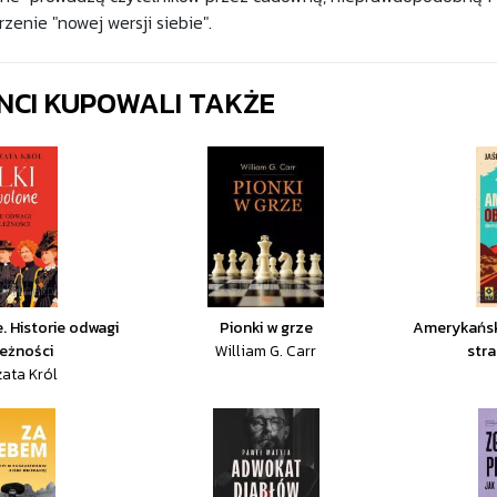
zenie "nowej wersji siebie".
ENCI KUPOWALI TAKŻE
. Historie odwagi
Pionki w grze
Amerykański
leżności
William G. Carr
stra
ata Król