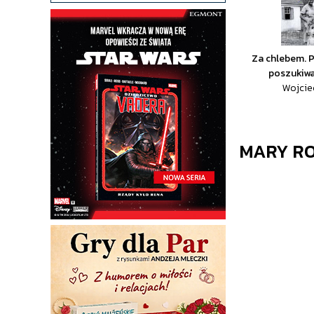
Za chlebem. P
poszukiwan
Wojcie
MARY R