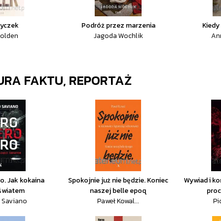
yczek
Podróż przez marzenia
Kiedy
Holden
Jagoda Wochlik
An
URA FAKTU, REPORTAŻ
o. Jak kokaina
Spokojnie już nie będzie. Koniec
Wywiad i ko
 światem
naszej belle epoq
proc
 Saviano
Paweł Kowal...
Pi