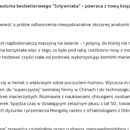
autorka bestsellerowego "Sztywniaka" - powraca z nową ksią
owieść o próbie odtworzenia niewyobrażalnie złożonej anatomii 
jest najdoskonalszą maszyną na świecie - i jedyną, do której ni
na korzystała więc z tego, co było pod ręką: rzeźbiono nosy z m
 hodować części ciała od podstaw, wykorzystując komórki macier
się w temat z właściwym sobie poczuciem humoru. Wyrusza m.in. 
ń, do "superczystej" świńskiej fermy w Chinach i do technologic
rek macierzystych. Rozmawia z naukowcami, chirurgami, osobam
rek. Spędza czas w działającym żelaznym płucu z lat 50., towa
h dyżurów i przemierza Mongolię razem z oftalmologami z Orbis
ne" prowadzą czytelników przez cudowną, nieprawdopodobną i c