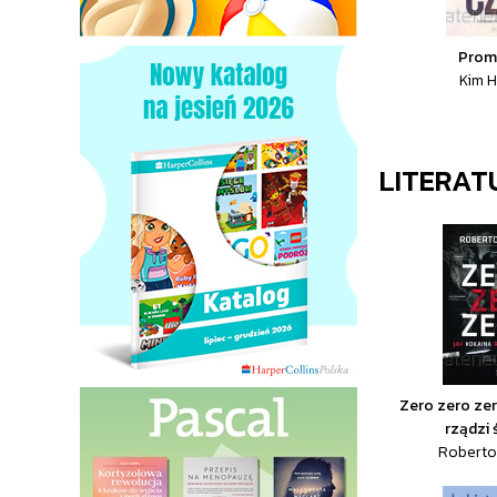
Prom
Kim 
LITERAT
Zero zero zer
rządzi
Roberto