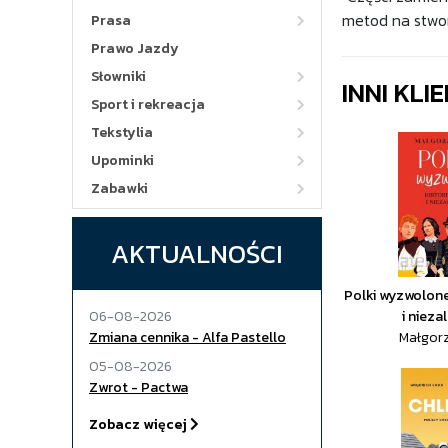
metod na stwor
Prasa
Prawo Jazdy
Słowniki
INNI KLI
Sport i rekreacja
Tekstylia
Upominki
Zabawki
AKTUALNOŚCI
Polki wyzwolone
06-08-2026
i nieza
Zmiana cennika - Alfa Pastello
Małgorz
05-08-2026
Zwrot - Pactwa
Zobacz więcej