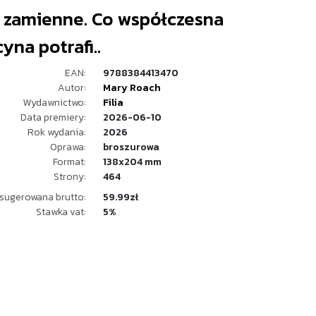
i zamienne. Co współczesna
na potrafi..
EAN:
9788384413470
Autor:
Mary Roach
Wydawnictwo:
Filia
Data premiery:
2026-06-10
Rok wydania:
2026
Oprawa:
broszurowa
Format:
138x204 mm
Strony:
464
sugerowana brutto:
59.99zł
Stawka vat:
5%