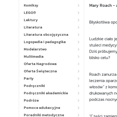
Mary Roach - 
Komiksy
LEGO®
Lektury
Błyskotliwa op
Literatura
Literatura obcojęzyczna
Ludzkie ciało 
Logopedia i pedagogika
stuleci medycy
Modelarstwo
Dziś próbujemy
Multimedia
blisko celu?
Oferta Nagrodowa
Oferta Świąteczna
Roach zanurza 
Party
leczenia oparze
Podręczniki
włosów" z komó
drukowanych ne
Podręczniki akademickie
podczas nocnyc
Podróże
Pomoce edukacyjne
Poradniki metodyczne
"Części zamien