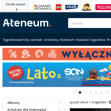
Strefa marek
Tygodniowe hity cenowe
Urodziny Ateneum
Nowości tygodnia
Pr
Języki obce
>
Angielski
>
Albumy
Artykuły dla niemowląt