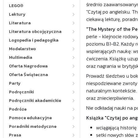
średnio zaawansowanym?
LEGO®
"Czytaj po angielsku. Th
Lektury
ciekawą lekturę, poradn
Literatura
"The Mystery of the Pe
Literatura obcojęzyczna
perle - klejnocie rodow
Logopedia i pedagogika
poziomu B1-B2. Każdy ro
Modelarstwo
wspierających naukę: ws
Multimedia
ćwiczenia. Książkę uzup
oraz nagrania w brytyjs
Oferta Nagrodowa
Oferta Świąteczna
Prowadź śledztwo u boku 
niespodziewane zwroty a
Party
naturalnym kontekście. 
Podręczniki
oraz zniecierpliwienia.
Podręczniki akademickie
Nie odkładaj nauki na pó
Podróże
Książka "Czytaj po ang
Pomoce edukacyjne
Poradniki metodyczne
wciągającą historię
setki nowych słów z
Prasa