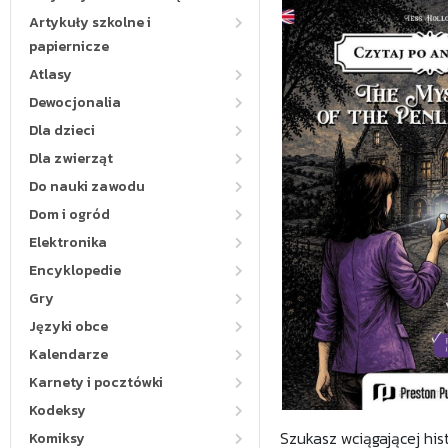
Artykuły szkolne i
papiernicze
Atlasy
Dewocjonalia
Dla dzieci
Dla zwierząt
Do nauki zawodu
Dom i ogród
Elektronika
Encyklopedie
Gry
Języki obce
Kalendarze
Karnety i pocztówki
Kodeksy
Szukasz wciągającej his
Komiksy