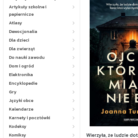
Artykuły szkolne i
papiernicze
Atlasy
Dewocjonalia
Dla dzieci
Dla zwierząt
Do nauki zawodu
Dom i ogród
Elektronika
Encyklopedie
Gry
Języki obce
Kalendarze
Karnety i pocztówki
Kodeksy
Wierzyła, że ludzie do
Komiksy