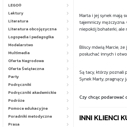
LEGO®
Lektury
Marta i jej synek mają s
Literatura
tajemniczy mężczyzna. 
niepokój bohaterki, ale 
Literatura obcojęzyczna
Logopedia i pedagogika
Modelarstwo
Bliscy mówią Marcie, że
Multimedia
posłuchać innych i otwo
Oferta Nagrodowa
Oferta Świąteczna
Są tacy, którzy poznali p
Party
Synek Marty, pragnący j
Podręczniki
Podręczniki akademickie
Czy chcąc podarować d
Podróże
Pomoce edukacyjne
INNI KLIENCI
Poradniki metodyczne
Prasa