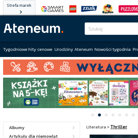
Strefa marek
Tygodniowe hity cenowe
Urodziny Ateneum
Nowości tygodnia
Pr
Thriller
Literatura
>
Albumy
Artykuły dla niemowląt