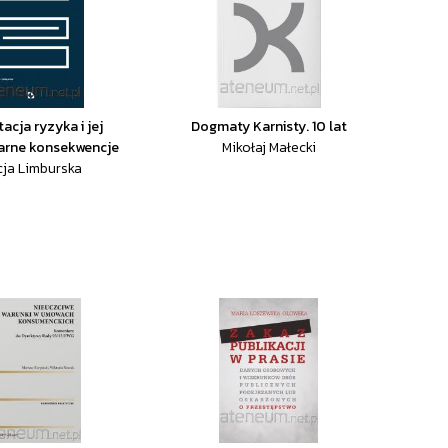
acja ryzyka i jej
Dogmaty Karnisty. 10 lat
arne konsekwencje
Mikołaj Małecki
cja Limburska