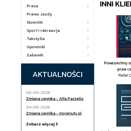
INNI KLI
Prasa
Prawo Jazdy
Słowniki
Sport i rekreacja
Tekstylia
Upominki
Zabawki
Powszechny s
praw c
AKTUALNOŚCI
Rafał 
06-08-2026
Zmiana cennika - Alfa Pastello
04-08-2026
Zmiana cennika - mojenuty.pl
Zobacz więcej