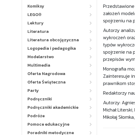
Przedstawione
Komiksy
założeń modelo
LEGO®
spojrzeniu na 
Lektury
Autorzy analiz
Literatura
wykroczeń oraz
Literatura obcojęzyczna
typów wykrocze
Logopedia i pedagogika
spojrzenie na 
Modelarstwo
przepisów wyma
Multimedia
Monografia moż
Oferta Nagrodowa
Zainteresuje i
Oferta Świąteczna
prawnikom stos
Party
Redaktorzy nau
Podręczniki
Autorzy: Agnies
Podręczniki akademickie
Michał Literski
Podróże
Mikołaj Słomka,
Pomoce edukacyjne
Poradniki metodyczne