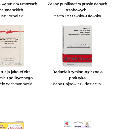
e warunki w umowach
Zakaz publikacji w prasie danych
nsumenckich
osobowych...
usz Korpalski...
Marta Łoszewska-Ołowska
tucja jako efekt
Badania kryminologiczne a
isu politycznego
praktyka
rcin Wichmanowski
Diana Dajnowicz-Piesiecka...