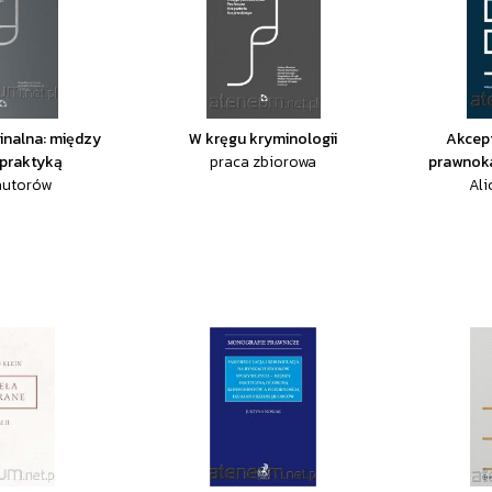
inalna: między
W kręgu kryminologii
Akcept
 praktyką
praca zbiorowa
prawnok
autorów
Ali