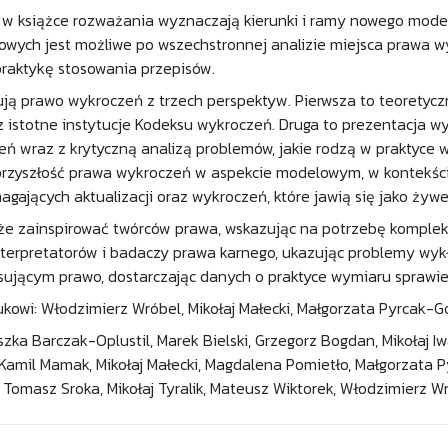
 w książce rozważania wyznaczają kierunki i ramy nowego mod
wych jest możliwe po wszechstronnej analizie miejsca prawa w
praktykę stosowania przepisów.
ują prawo wykroczeń z trzech perspektyw. Pierwsza to teorety
 istotne instytucje Kodeksu wykroczeń. Druga to prezentacja 
ń wraz z krytyczną analizą problemów, jakie rodzą w praktyce w
przyszłość prawa wykroczeń w aspekcie modelowym, w kontekści
gających aktualizacji oraz wykroczeń, które jawią się jako żywe
e zainspirować twórców prawa, wskazując na potrzebę kompleks
nterpretatorów i badaczy prawa karnego, ukazując problemy wyk
ującym prawo, dostarczając danych o praktyce wymiaru sprawi
kowi: Włodzimierz Wróbel, Mikołaj Małecki, Małgorzata Pyrcak-G
zka Barczak-Oplustil, Marek Bielski, Grzegorz Bogdan, Mikołaj Iwa
, Kamil Mamak, Mikołaj Małecki, Magdalena Pomietło, Małgorzata P
 Tomasz Sroka, Mikołaj Tyralik, Mateusz Wiktorek, Włodzimierz W