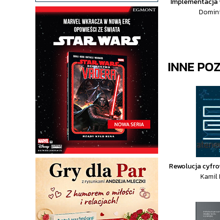
Implementacja 
Domini
INNE PO
Rewolucja cyfro
Kamil