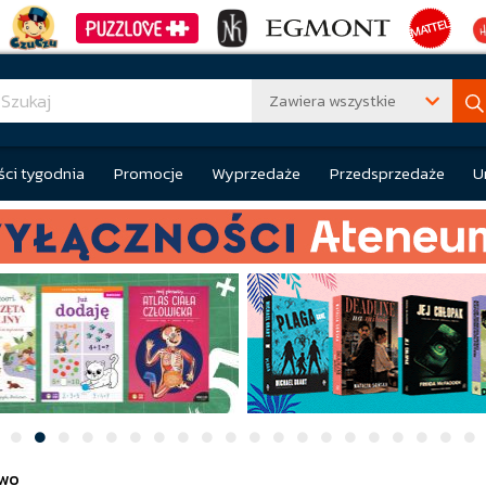
Zawiera wszystkie
ci tygodnia
Promocje
Wyprzedaże
Przedsprzedaże
U
wo