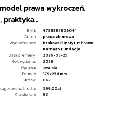
model prawa wykroczeń.
, praktyka...
EAN:
9788397906044
Autor:
praca zbiorowa
Wydawnictwo:
Krakowski Instytut Prawa
Karnego Fundacja
Data premiery:
2026-05-25
Rok wydania:
2026
Oprawa:
twarda
Format:
179x254 mm
Strony:
662
sugerowana brutto:
299.00zł
Stawka vat:
5%