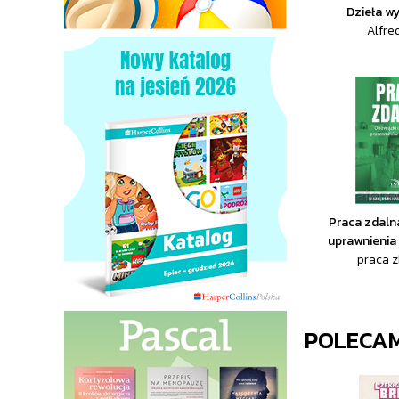
Dzieła w
Alfre
Praca zdalna
uprawnienia
praca 
POLECA