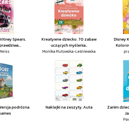
ritney Spears.
Kreatywne dziecko. 70 zabaw
Disney K
rawdziwa...
uczących myślenia..
Koloro
 Weiss
Monika Rutowska-Leśniewska
pr
Wersja podróżna
Naklejki na zeszyty. Auta
Zanim dziec
 Games
Ja
Paw