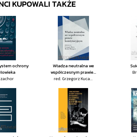
ENCI KUPOWALI TAKŻE
ystem ochrony
Władza neutralna we
Sui
złowieka
współczesnym prawie...
Br
Czachor
red. Grzegorz Kuca...