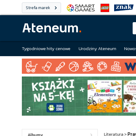
Strefa marek
Tygodniowe hity cenowe
Urodziny Ateneum
Nowoś
Pra
Literatura
>
Albumy