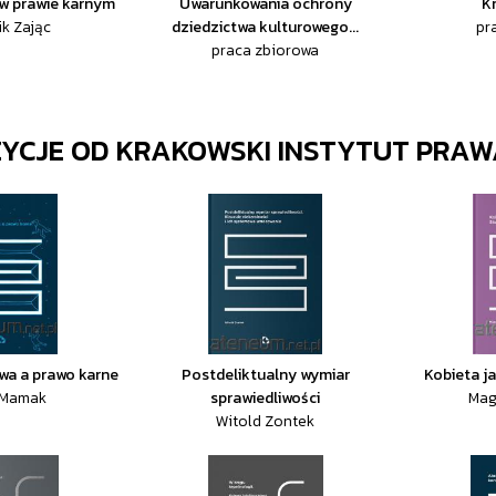
w prawie karnym
Uwarunkowania ochrony
K
k Zając
dziedzictwa kulturowego...
pr
praca zbiorowa
ZYCJE OD
KRAKOWSKI INSTYTUT PRA
wa a prawo karne
Postdeliktualny wymiar
Kobieta j
 Mamak
sprawiedliwości
Mag
Witold Zontek