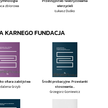
ryminologia
Przestępstwo faworyzowania
aca zbiorowa
wierzycieli
Łukasz Duśko
WA KARNEGO FUNDACJA
ako ofiara zabójstwa
Środki probacyjne. Przesłanki
dalena Grzyb
stosowania...
Grzegorz Goniewicz