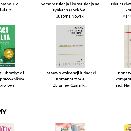
ybrane T.2
Samoregulacja i koregulacja na
Nieuczciw
d Klein
rynkach środków...
ko
Justyna Nowak
Mari
. Obowiązki i
Ustawa o ewidencji ludności.
Konsty
 pracowników
Komentarz w.3
komprom
zbiorowa
Zbigniew Czarnik...
red. Ma
MY