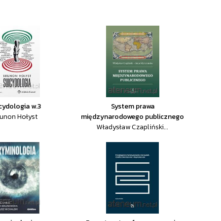
cydologia w.3
System prawa
unon Hołyst
międzynarodowego publicznego
Władysław Czapliński...