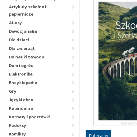
Artykuły szkolne i
papiernicze
Atlasy
Dewocjonalia
Dla dzieci
Dla zwierząt
Do nauki zawodu
Dom i ogród
Elektronika
Encyklopedie
Gry
Języki obce
Kalendarze
Karnety i pocztówki
Kodeksy
Komiksy
Polecamy