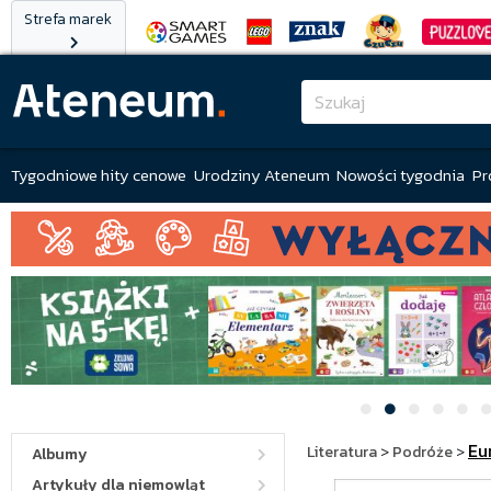
Strefa marek
Tygodniowe hity cenowe
Urodziny Ateneum
Nowości tygodnia
Pr
Eu
Literatura
>
Podróże
>
Albumy
Artykuły dla niemowląt