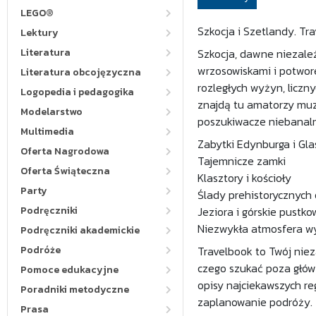
LEGO®
Szkocja i Szetlandy. Tr
Lektury
Literatura
Szkocja, dawne niezależ
wrzosowiskami i potwor
Literatura obcojęzyczna
rozległych wyżyn, liczny
Logopedia i pedagogika
znajdą tu amatorzy muz
Modelarstwo
poszukiwacze niebanaln
Multimedia
Zabytki Edynburga i Gl
Oferta Nagrodowa
Tajemnicze zamki
Oferta Świąteczna
Klasztory i kościoły
Party
Ślady prehistorycznych
Podręczniki
Jeziora i górskie pustko
Niezwykła atmosfera w
Podręczniki akademickie
Podróże
Travelbook to Twój niez
czego szukać poza głów
Pomoce edukacyjne
opisy najciekawszych re
Poradniki metodyczne
zaplanowanie podróży.
Prasa