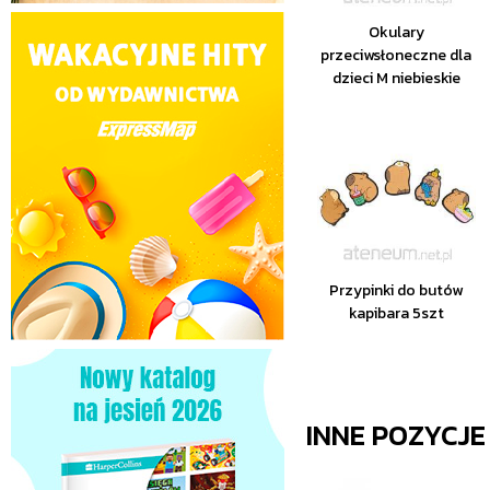
Okulary
przeciwsłoneczne dla
dzieci M niebieskie
Przypinki do butów
kapibara 5szt
INNE POZYCJ