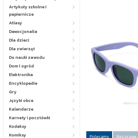
Artykuły szkolne i
papiernicze
Atlasy
Dewocjonalia
Dla dzieci
Dla zwierząt
Do nauki zawodu
Dom i ogród
Elektronika
Encyklopedie
Gry
Języki obce
Kalendarze
Karnety i pocztówki
Kodeksy
Komiksy
Polecamy
Bez prawa 