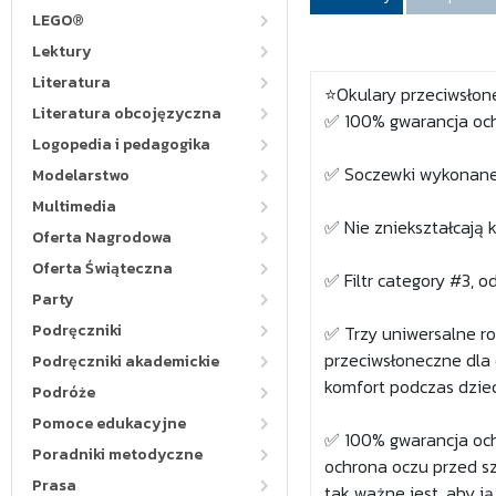
LEGO®
Lektury
Literatura
⭐Okulary przeciwsłon
Literatura obcojęzyczna
✅ 100% gwarancja och
Logopedia i pedagogika
✅ Soczewki wykonane 
Modelarstwo
Multimedia
✅ Nie zniekształcają 
Oferta Nagrodowa
Oferta Świąteczna
✅ Filtr category #3, 
Party
Podręczniki
✅ Trzy uniwersalne r
przeciwsłoneczne dla 
Podręczniki akademickie
komfort podczas dziec
Podróże
Pomoce edukacyjne
✅ 100% gwarancja och
Poradniki metodyczne
ochrona oczu przed s
Prasa
tak ważne jest, aby j