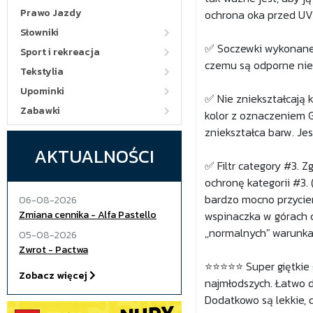
Prawo Jazdy
ochrona oka przed UV
Słowniki
✅ Soczewki wykonane są
Sport i rekreacja
czemu są odporne nie 
Tekstylia
Upominki
✅ Nie zniekształcają 
Zabawki
kolor z oznaczeniem G
zniekształca barw. Jes
AKTUALNOŚCI
✅ Filtr category #3. 
ochronę kategorii #3. 
bardzo mocno przyciem
06-08-2026
Zmiana cennika - Alfa Pastello
wspinaczka w górach c
,,normalnych" warunk
05-08-2026
Zwrot - Pactwa
⭐⭐⭐⭐⭐ Super giętkie 
Zobacz więcej
najmłodszych. Łatwo do
Dodatkowo są lekkie,