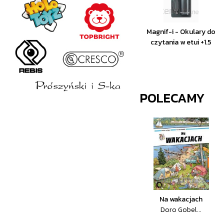
Magnif-i - Okulary do
czytania w etui +1.5
POLECAMY
Na wakacjach
Doro Gobel...