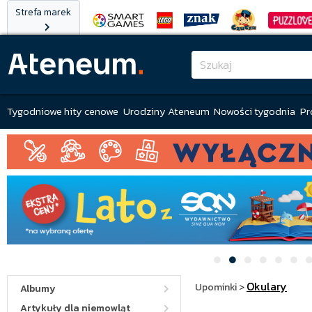
Strefa marek
Tygodniowe hity cenowe
Urodziny Ateneum
Nowości tygodnia
Pr
Okulary
Upominki
>
Albumy
Artykuły dla niemowląt