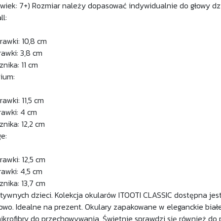
wiek: 7+) Rozmiar należy dopasować indywidualnie do głowy dz
l:
rawki: 10,8 cm
awki: 3,8 cm
nika: 11 cm
ium:
awki: 11,5 cm
awki: 4 cm
nika: 12,2 cm
e:
awki: 12,5 cm
awki: 4,5 cm
nika: 13,7 cm
ktywnych dzieci. Kolekcja okularów ITOOTI CLASSIC dostępna jes
lowo. Idealne na prezent. Okulary zapakowane w eleganckie bia
ikrofibry do przechowywania. Świetnie sprawdzi się również do