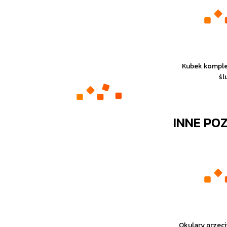
Kubek komple
śl
INNE PO
Okulary przec