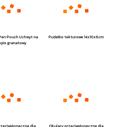
Pen Pouch Uchwyt na
Pudełko tekturowe 14x10x6cm
opis granatowy
rzeciwsłoneczne dla
Okulary przeciwsłoneczne dla