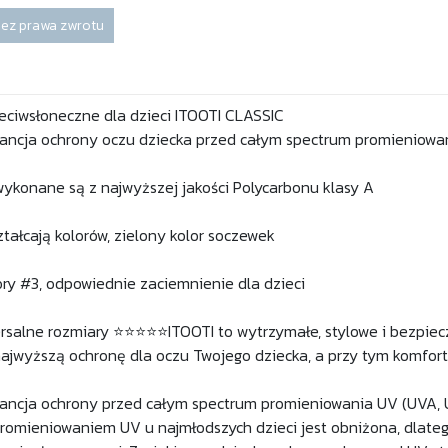
ez prawa zwrotu
eciwsłoneczne dla dzieci ITOOTI CLASSIC
ncja ochrony oczu dziecka przed całym spectrum promieniowa
ykonane są z najwyższej jakości Polycarbonu klasy A
tałcają kolorów, zielony kolor soczewek
ory #3, odpowiednie zaciemnienie dla dzieci
rsalne rozmiary ⭐⭐⭐⭐⭐ITOOTI to wytrzymałe, stylowe i bezpiecz
ajwyższą ochronę dla oczu Twojego dziecka, a przy tym komfort
ncja ochrony przed całym spectrum promieniowania UV (UVA, U
romieniowaniem UV u najmłodszych dzieci jest obniżona, dlatego