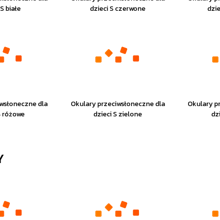
 S białe
dzieci S czerwone
dzie
iwsłoneczne dla
Okulary przeciwsłoneczne dla
Okulary p
S różowe
dzieci S zielone
dz
Y