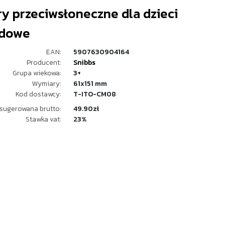
y przeciwsłoneczne dla dzieci
odowe
EAN:
5907630904164
Producent:
Snibbs
Grupa wiekowa:
3+
Wymiary:
61x151 mm
Kod dostawcy:
T-ITO-CM08
sugerowana brutto:
49.90zł
Stawka vat:
23%