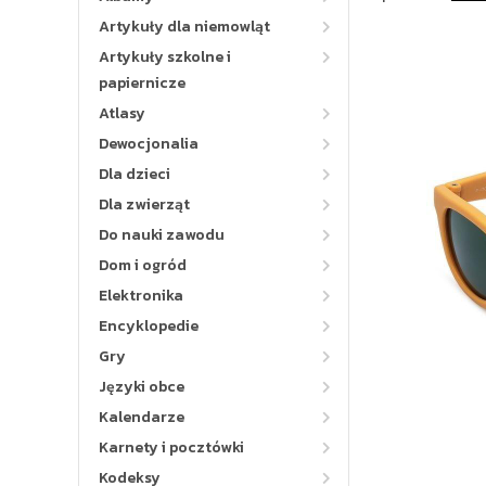
Artykuły dla niemowląt
Artykuły szkolne i
papiernicze
Atlasy
Dewocjonalia
Dla dzieci
Dla zwierząt
Do nauki zawodu
Dom i ogród
Elektronika
Encyklopedie
Gry
Języki obce
Kalendarze
Karnety i pocztówki
Kodeksy