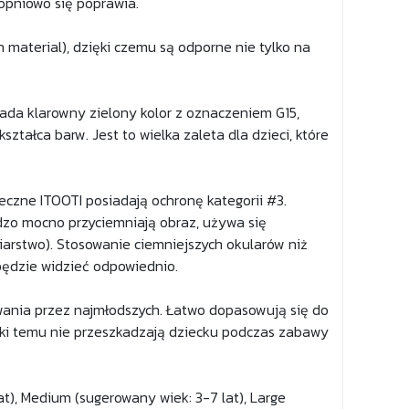
opniowo się poprawia.
n material), dzięki czemu są odporne nie tylko na
ada klarowny zielony kolor z oznaczeniem G15,
ształca barw. Jest to wielka zaleta dla dzieci, które
neczne ITOOTI posiadają ochronę kategorii #3.
rdzo mocno przyciemniają obraz, używa się
iarstwo). Stosowanie ciemniejszych okularów niż
będzie widzieć odpowiednio.
ania przez najmłodszych. Łatwo dopasowują się do
zięki temu nie przeszkadzają dziecku podczas zabawy
t), Medium (sugerowany wiek: 3-7 lat), Large