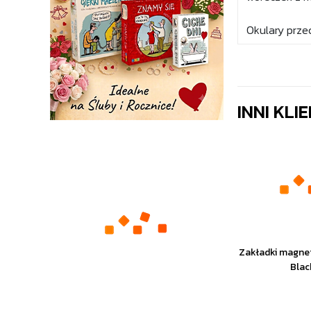
Okulary przec
INNI KLI
Zakładki magne
Blac