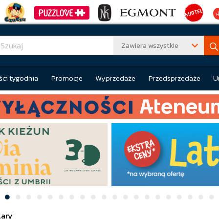
Zawiera wszystkie
ci tygodnia
Promocje
Wyprzedaże
Przedsprzedaże
U
lary