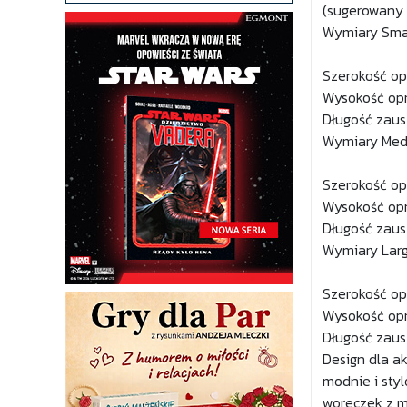
(sugerowany 
Wymiary Smal
Szerokość op
Wysokość opr
Długość zausz
Wymiary Med
Szerokość opr
Wysokość opr
Długość zausz
Wymiary Larg
Szerokość opr
Wysokość opr
Długość zausz
Design dla a
modnie i sty
woreczek z m