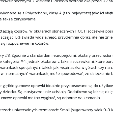
zeciwsłonecznymi. Z wiekiem u dziecka ochrona oka przed UV st
konane są z Polycarbonu, klasy A (tzn. najwyższej jakości virgi
le także zarysowania.
ztałcają kolorów. W okularach słonecznych ITOOTI soczewka posi
zczając 15% światła widzialnego, przyciemnia obraz, ale nie zniek
 się rozpoznawania kolorów.
ory #3. Zgodnie z standardami europejskimi, okulary przeciwsło
kże kategoria #4, jednak okularów z takimi soczewkami, które ba
warunkach specjalnych, takich jak: wspinaczka w górach czy narc
, w ,,normalnych" warunkach, może spowodować, że dziecko nie 
giętkie gumowe oprawki idealnie przystosowane są do użytkow
y dziecka. Są elastyczne i nie uciskają. Dodatkowo są lekkie, d
Gumowe oprawki można wyginać, są odporne na złamania.
trzech uniwersalnych rozmiarach: Small (sugerowany wiek 0-3 la