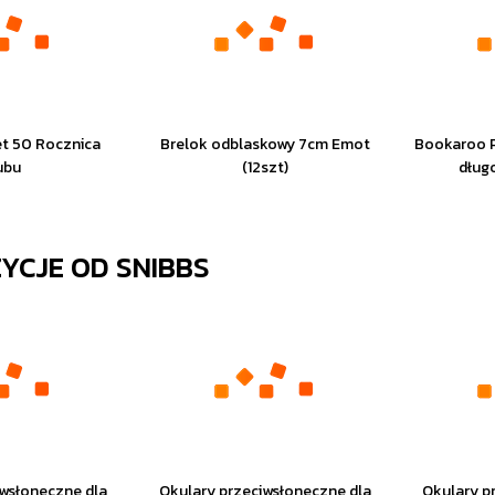
t 50 Rocznica
Brelok odblaskowy 7cm Emot
Bookaroo 
ubu
(12szt)
dług
ZYCJE OD
SNIBBS
iwsłoneczne dla
Okulary przeciwsłoneczne dla
Okulary p