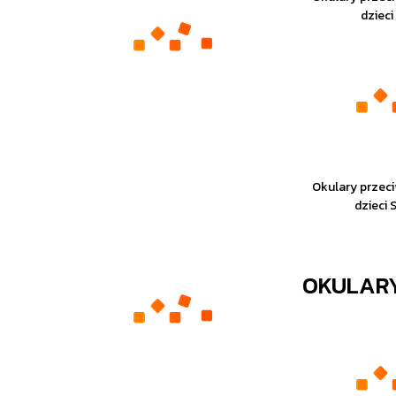
dzieci
Okulary przec
dzieci 
OKULAR