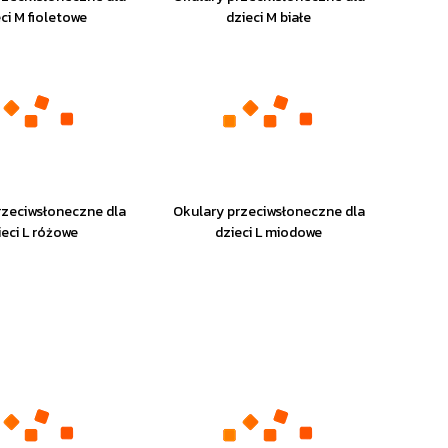
ci M fioletowe
dzieci M białe
rzeciwsłoneczne dla
Okulary przeciwsłoneczne dla
ieci L różowe
dzieci L miodowe