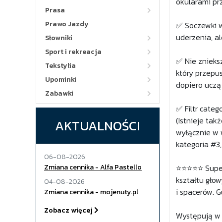
okularami pr
Prasa
Prawo Jazdy
✅ Soczewki wy
uderzenia, a
Słowniki
Sport i rekreacja
✅ Nie znieks
Tekstylia
który przepus
Upominki
dopiero uczą
Zabawki
✅ Filtr categ
(Istnieje ta
AKTUALNOŚCI
wyłącznie w 
kategoria #3
06-08-2026
Zmiana cennika - Alfa Pastello
⭐⭐⭐⭐⭐ Super 
kształtu głow
04-08-2026
i spacerów. 
Zmiana cennika - mojenuty.pl
Zobacz więcej
Występują w 