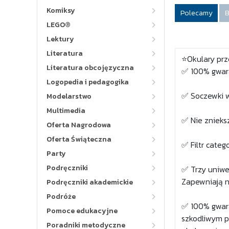
Komiksy
Polecamy
B
LEGO®
Lektury
Literatura
⭐Okulary prz
Literatura obcojęzyczna
✅ 100% gwara
Logopedia i pedagogika
✅ Soczewki w
Modelarstwo
Multimedia
✅ Nie znieksz
Oferta Nagrodowa
Oferta Świąteczna
✅ Filtr categ
Party
Podręczniki
✅ Trzy uniwe
Zapewniają n
Podręczniki akademickie
Podróże
✅ 100% gwara
Pomoce edukacyjne
szkodliwym p
Poradniki metodyczne