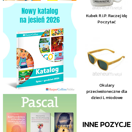
Kubek R.I.P. Raczej Idę
Poczytać
Okulary
przeciwsłoneczne dla
dzieci L miodowe
INNE POZYCJ