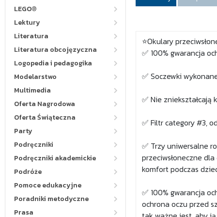
LEGO®
Lektury
Literatura
⭐Okulary przeciwsłon
Literatura obcojęzyczna
✅ 100% gwarancja och
Logopedia i pedagogika
✅ Soczewki wykonane 
Modelarstwo
Multimedia
✅ Nie zniekształcają 
Oferta Nagrodowa
Oferta Świąteczna
✅ Filtr category #3, 
Party
Podręczniki
✅ Trzy uniwersalne r
przeciwsłoneczne dla 
Podręczniki akademickie
komfort podczas dziec
Podróże
Pomoce edukacyjne
✅ 100% gwarancja och
Poradniki metodyczne
ochrona oczu przed s
Prasa
tak ważne jest, aby j