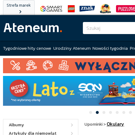
Strefa marek
Tygodniowe hity cenowe
Urodziny Ateneum
Nowości tygodnia
Pr
Okulary
Upominki
>
Albumy
Artykuły dla niemowląt