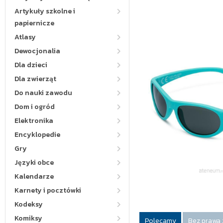
Artykuły szkolne i
papiernicze
Atlasy
Dewocjonalia
Dla dzieci
Dla zwierząt
Do nauki zawodu
Dom i ogród
Elektronika
Encyklopedie
Gry
Języki obce
Kalendarze
Karnety i pocztówki
Kodeksy
Komiksy
Polecamy
Bez prawa 