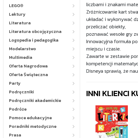
liczbami i znakami mate
LEGO®
Zróżnicowanie kart stw
Lektury
układać i wykonywać dz
Literatura
przeliczać obiekty,
Literatura obcojęzyczna
poznawać wesołe gry zw
Logopedia i pedagogika
Innowacyjna formuła po
miejscu i czasie.
Modelarstwo
Zawarte w zestawie pom
Multimedia
kompetencji matematyczn
Oferta Nagrodowa
Disneya sprawią, że na
Oferta Świąteczna
Party
INNI KLIENCI
Podręczniki
Podręczniki akademickie
Podróże
Pomoce edukacyjne
Poradniki metodyczne
Prasa