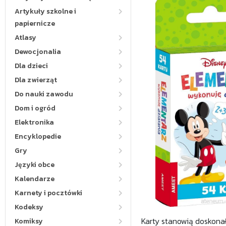
Artykuły szkolne i
papiernicze
Atlasy
Dewocjonalia
Dla dzieci
Dla zwierząt
Do nauki zawodu
Dom i ogród
Elektronika
Encyklopedie
Gry
Języki obce
Kalendarze
Karnety i pocztówki
Kodeksy
Karty stanowią doskona
Komiksy