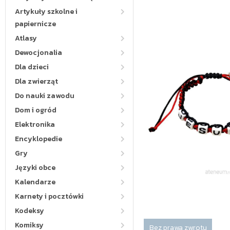
Artykuły szkolne i
papiernicze
Atlasy
Dewocjonalia
Dla dzieci
Dla zwierząt
Do nauki zawodu
Dom i ogród
Elektronika
Encyklopedie
Gry
Języki obce
Kalendarze
Karnety i pocztówki
Kodeksy
Komiksy
Bez prawa zwrotu