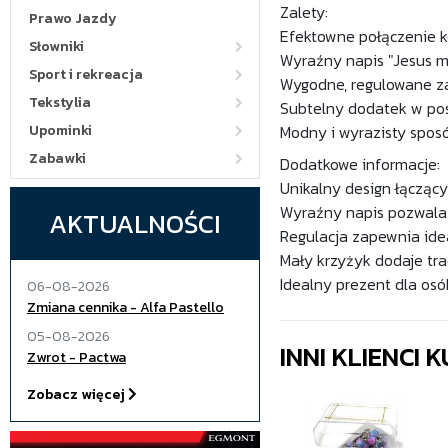
Zalety:
Prawo Jazdy
Efektowne połączenie ko
Słowniki
Wyraźny napis "Jesus m
Sport i rekreacja
Wygodne, regulowane za
Tekstylia
Subtelny dodatek w pos
Upominki
Modny i wyrazisty spos
Zabawki
Dodatkowe informacje:
Unikalny design łączący
Wyraźny napis pozwala 
AKTUALNOŚCI
Regulacja zapewnia ide
Mały krzyżyk dodaje trad
Idealny prezent dla osó
06-08-2026
Zmiana cennika - Alfa Pastello
05-08-2026
INNI KLIENCI
Zwrot - Pactwa
Zobacz więcej