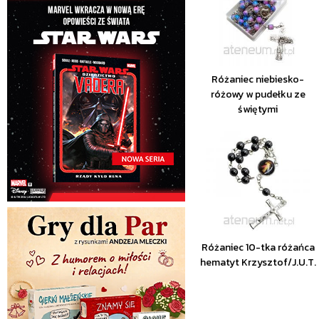
Różaniec niebiesko-
różowy w pudełku ze
świętymi
Różaniec 10-tka różańca
hematyt Krzysztof/J.U.T.