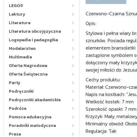
LEGO®
Czerwono-Czarna Sznur
Lektury
Literatura
Opis:
Literatura obcojęzyczna
Stylowa i pełna wiary 
Logopedia i pedagogika
sznurków. Posiada regu
elementem bransoletki s
Modelarstwo
zastąpione symbolem se
Multimedia
dołączony mały krzyżyk
Oferta Nagrodowa
swojej miłości do Jezusa
Oferta Świąteczna
Cechy produktu:
Party
Materiał: Czerwono-czar
Podręczniki
Napis na kostkach: "Jes
Podręczniki akademickie
Wielkość kostek: 7 mm
Podróże
Szerokość opaski: 7 mm
Krzyżyk: Mały, metalow
Pomoce edukacyjne
Minimalny obwód: Okoł
Poradniki metodyczne
Regulacja: Tak
Prasa