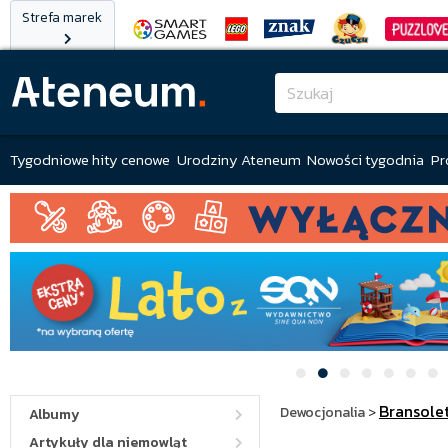
Strefa marek
Tygodniowe hity cenowe
Urodziny Ateneum
Nowości tygodnia
Pr
Bransolet
Dewocjonalia
>
Albumy
Artykuły dla niemowląt